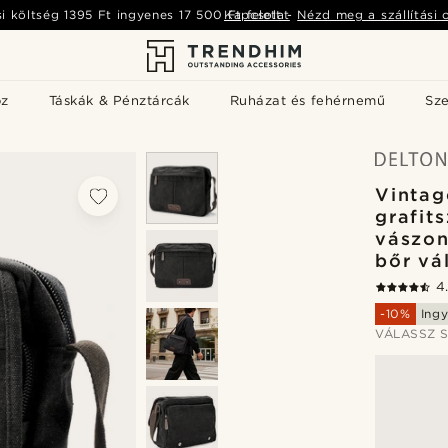
si költség
1395 Ft
ingyenes
17 500 Ft
Kapcsolat
felett
-
Nézd meg a szállítási 
öz
Táskák & Pénztárcák
Ruházat és fehérnemű
Sz
Vintag
grafit
vászon
bőr vá
4
-10%
Ingy
VÁLASSZ S