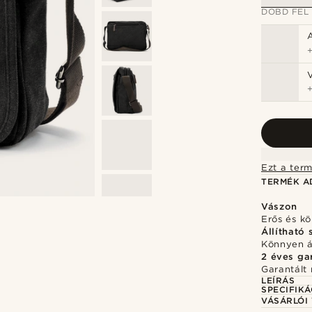
DOBD FEL
V
Ezt a term
TERMÉK A
Vászon
Erős és k
Állítható s
Könnyen ál
2 éves ga
Garantált 
LEÍRÁS
SPECIFIKÁ
VÁSÁRLÓI