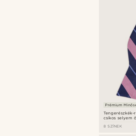
Prémium Minős
Tengerészkék-r
csíkos selyem 
csokornyakken
8 SZÍNEK