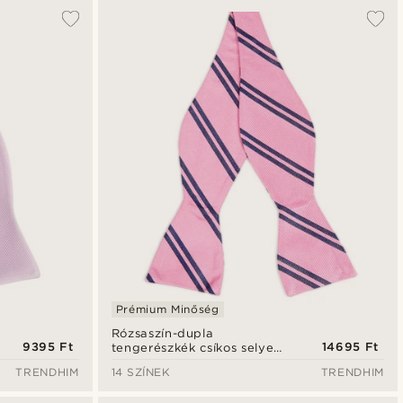
Prémium Minőség
Rózsaszín-dupla
9395 Ft
14695 Ft
tengerészkék csíkos selyem
önkötő csokornyakkendő
TRENDHIM
14 SZÍNEK
TRENDHIM