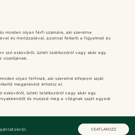
tás minden olyan férfi számára, aki szeretne
el és mintázatával, azonnal felkelti a figyelmet és
 szó esküvőről, üzleti találkozóról vagy akár egy
z viselőjének.
nden olyan férfinak, aki szeretné kifejezni saját
lkeltő megjelenést érhetsz el.
 esküvőről, üzleti találkozóról vagy akár egy
kornyakkendőt és mutasd meg a világnak saját egyedi
ajánlatokról.
CSATLAKOZZ