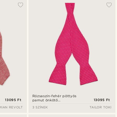
A legkeresettebb
Legfrissebb
Legalacsonyabb ár
Legmagasabb ár
Rózsaszín-fehér pöttyös
13095 Ft
13095 Ft
pamut önkötő
csokornyakkendő
MIAN REVOLT
3 SZÍNEK
TAILOR TOKI