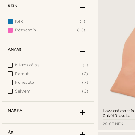
SZÍN
Kék
(1)
Rózsaszín
(13)
ANYAG
Mikroszálas
(1)
Pamut
(2)
Poliészter
(7)
Selyem
(3)
MÁRKA
Lazacrózsaszín
önkötő csokor
29 SZÍNEK
ÁR