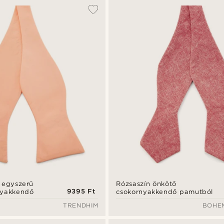
 egyszerű
Rózsaszín önkötő
9395 Ft
nyakkendő
csokornyakkendő pamutból
TRENDHIM
BOHE