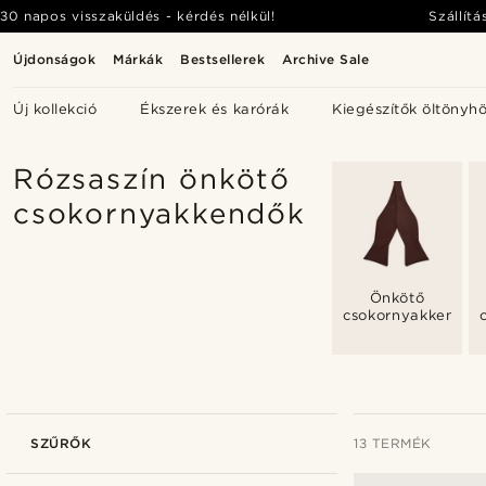
30 napos visszaküldés - kérdés nélkül!
Szállítá
Újdonságok
Márkák
Bestsellerek
Archive Sale
Új kollekció
Ékszerek és karórák
Kiegészítők öltönyh
Rózsaszín önkötő
csokornyakkendők
Önkötő
csokornyakkendők
SZŰRŐK
13 TERMÉK