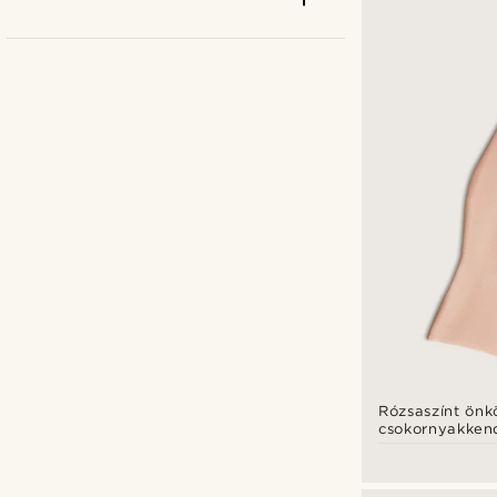
Bohemian Revolt
(1)
Tailor Toki
(2)
Trendhim
(10)
Rózsaszínt önk
csokornyakken
Ft
Ft