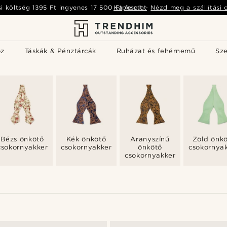
si költség
1395 Ft
ingyenes
17 500 Ft
Kapcsolat
felett
-
Nézd meg a szállítási 
öz
Táskák & Pénztárcák
Ruházat és fehérnemű
Sz
Bézs önkötő
Kék önkötő
Aranyszínű
Zöld önk
csokornyakkendők
csokornyakkendők
önkötő
csokornya
csokornyakkendők