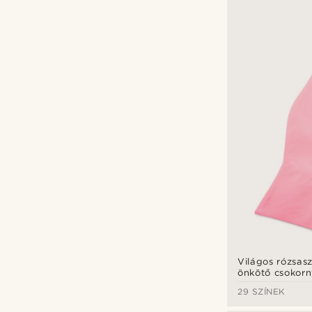
Világos rózsas
önkötő csokor
29 SZÍNEK