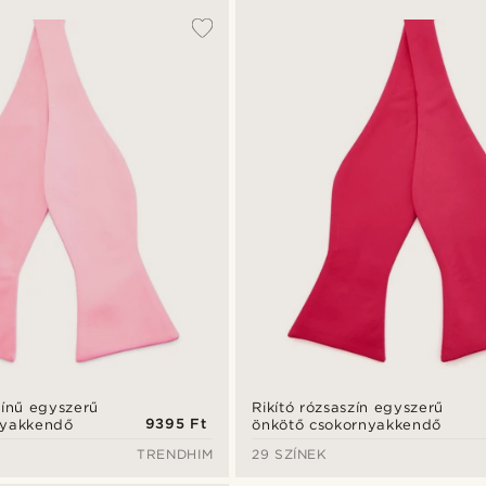
zínű egyszerű
Rikító rózsaszín egyszerű
9395 Ft
nyakkendő
önkötő csokornyakkendő
TRENDHIM
29 SZÍNEK