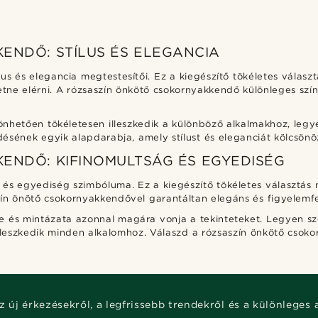
ENDŐ: STÍLUS ÉS ELEGANCIA
us és elegancia megtestesítői. Ez a kiegészítő tökéletes válasz
ne elérni. A rózsaszín önkötő csokornyakkendő különleges színév
hetően tökéletesen illeszkedik a különböző alkalmakhoz, legyen
ödésének egyik alapdarabja, amely stílust és eleganciát kölcsönö
ENDŐ: KIFINOMULTSÁG ÉS EGYEDISÉG
és egyediség szimbóluma. Ez a kiegészítő tökéletes választás mi
zín önötő csokornyakkendővel garantáltan elegáns és figyelemfe
 és mintázata azonnal magára vonja a tekinteteket. Legyen szó
 illeszkedik minden alkalomhoz. Válaszd a rózsaszín önkötő cso
z új érkezésekről, a legfrissebb trendekről és a különleges 