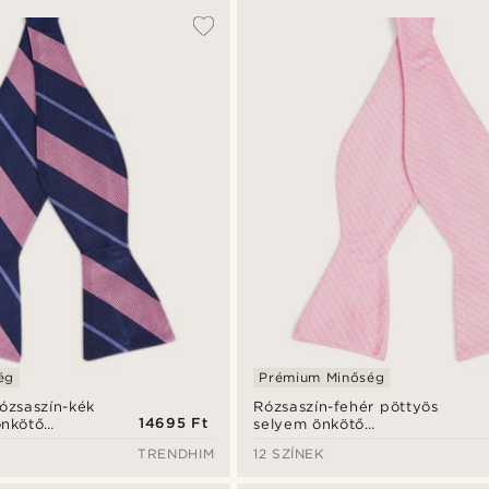
ég
Prémium Minőség
ózsaszín-kék
Rózsaszín-fehér pöttyös
14695 Ft
önkötő
selyem önkötő
dő
csokornyakkendő
TRENDHIM
12 SZÍNEK