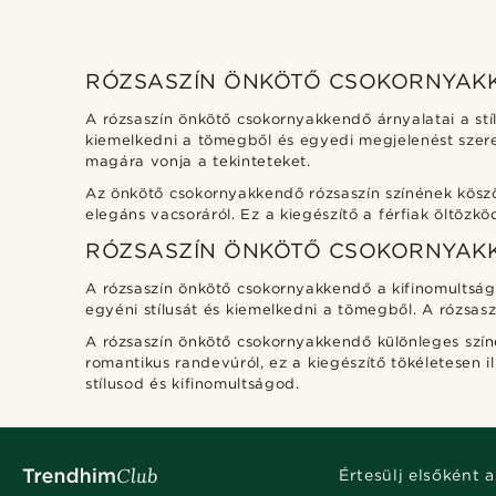
RÓZSASZÍN ÖNKÖTŐ CSOKORNYAKK
A rózsaszín önkötő csokornyakkendő árnyalatai a stíl
kiemelkedni a tömegből és egyedi megjelenést szeret
magára vonja a tekinteteket.
Az önkötő csokornyakkendő rózsaszín színének köszön
elegáns vacsoráról. Ez a kiegészítő a férfiak öltözk
RÓZSASZÍN ÖNKÖTŐ CSOKORNYAKK
A rózsaszín önkötő csokornyakkendő a kifinomultság 
egyéni stílusát és kiemelkedni a tömegből. A rózsas
A rózsaszín önkötő csokornyakkendő különleges színe
romantikus randevúról, ez a kiegészítő tökéletesen
stílusod és kifinomultságod.
Értesülj elsőként a