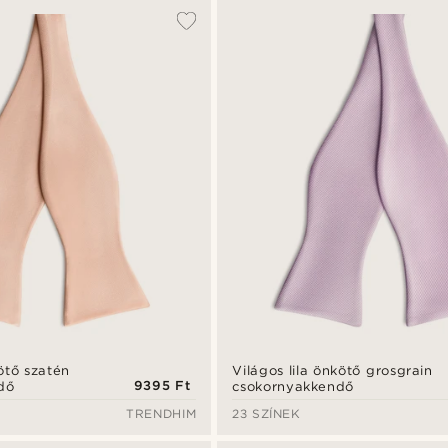
ötő szatén
Világos lila önkötő grosgrain
9395 Ft
dő
csokornyakkendő
TRENDHIM
23 SZÍNEK