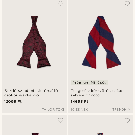
A legkeresettebb
Legfrissebb
Legalacsonyabb ár
Legmagasabb ár
Prémium Minőség
Bordó színű mintás önkötő
Tengerészkék-vörös csíkos
csokornyakkendő
selyem önkötő
csokornyakkendő
12095 Ft
14695 Ft
TAILOR TOKI
10 SZÍNEK
TRENDHIM