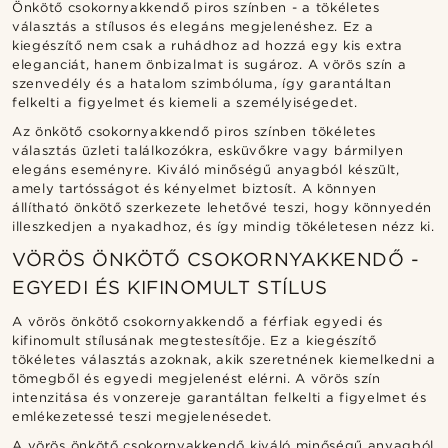
Önkötő csokornyakkendő piros színben - a tökéletes
választás a stílusos és elegáns megjelenéshez. Ez a
kiegészítő nem csak a ruhádhoz ad hozzá egy kis extra
eleganciát, hanem önbizalmat is sugároz. A vörös szín a
szenvedély és a hatalom szimbóluma, így garantáltan
felkelti a figyelmet és kiemeli a személyiségedet.
Az önkötő csokornyakkendő piros színben tökéletes
választás üzleti találkozókra, esküvőkre vagy bármilyen
elegáns eseményre. Kiváló minőségű anyagból készült,
amely tartósságot és kényelmet biztosít. A könnyen
állítható önkötő szerkezete lehetővé teszi, hogy könnyedén
illeszkedjen a nyakadhoz, és így mindig tökéletesen nézz ki.
VÖRÖS ÖNKÖTŐ CSOKORNYAKKENDŐ -
EGYEDI ÉS KIFINOMULT STÍLUS
A vörös önkötő csokornyakkendő a férfiak egyedi és
kifinomult stílusának megtestesítője. Ez a kiegészítő
tökéletes választás azoknak, akik szeretnének kiemelkedni a
tömegből és egyedi megjelenést elérni. A vörös szín
intenzitása és vonzereje garantáltan felkelti a figyelmet és
emlékezetessé teszi megjelenésedet.
A vörös önkötő csokornyakkendő kiváló minőségű anyagból