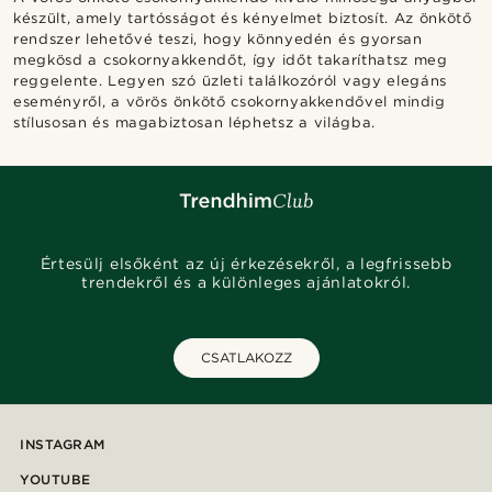
készült, amely tartósságot és kényelmet biztosít. Az önkötő
rendszer lehetővé teszi, hogy könnyedén és gyorsan
megkösd a csokornyakkendőt, így időt takaríthatsz meg
reggelente. Legyen szó üzleti találkozóról vagy elegáns
eseményről, a vörös önkötő csokornyakkendővel mindig
stílusosan és magabiztosan léphetsz a világba.
Értesülj elsőként az új érkezésekről, a legfrissebb
trendekről és a különleges ajánlatokról.
CSATLAKOZZ
INSTAGRAM
YOUTUBE