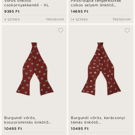
Vörös önkötő
Piros-dupla tengerészkék
csokornyakkendő - XL
csíkos selyem önkötő
csokornyakkendő
9395 Ft
14695 Ft
4 SZÍNEK
TRENDHIM
14 SZÍNEK
TRENDHIM
Burgundi vörös,
Burgundi vörös, karácsonyi
koszorúmintás önkötő
témás önkötő
csokornyakkendő
csokornyakkendő
10495 Ft
10495 Ft