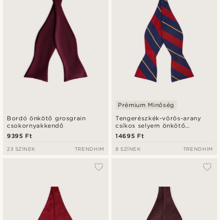
Prémium Minőség
Bordó önkötő grosgrain
Tengerészkék-vörös-arany
csokornyakkendő
csíkos selyem önkötő
csokornyakkendő
9395 Ft
14695 Ft
23 SZÍNEK
TRENDHIM
8 SZÍNEK
TRENDHIM