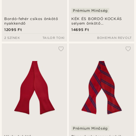
Prémium Minőség
Bordó-fehér csíkos önkötő
KÉK ÉS BORDÓ KOCKÁS
nyakkendő
selyem önkötő
csokornyakkendő
12095 Ft
14695 Ft
2 SZÍNEK
TAILOR TOKI
BOHEMIAN REVOLT
Prémium Minőség