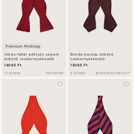
Prémium Minőség
Vörös-fehér pöttyös selyem
Bordó-kockás önkötő
önkötő csokornyakkendő
csokornyakkendő
13095 Ft
13095 Ft
12 SZÍNEK
TRENDHIM
3 SZÍNEK
BOHEMIAN REVOLT