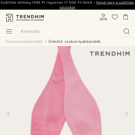
Szállítási költség
1395 Ft
ingyenes
17 500 Ft
felett -
Nézd meg a szállítási
opciókat
Keresés
Csokornyakkendők
Önkötő csokornyakkendők