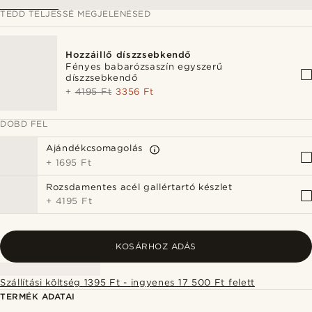
TEDD TELJESSÉ MEGJELENÉSED
Hozzáillő díszzsebkendő
Fényes babarózsaszín egyszerű
díszzsebkendő
+
4195 Ft
3356 Ft
DOBD FEL
Ajándékcsomagolás
+
1695 Ft
Rozsdamentes acél gallértartó készlet
+
4195 Ft
KOSÁRHOZ ADÁS
Szállítási költség 1395 Ft - ingyenes 17 500 Ft felett
TERMÉK ADATAI