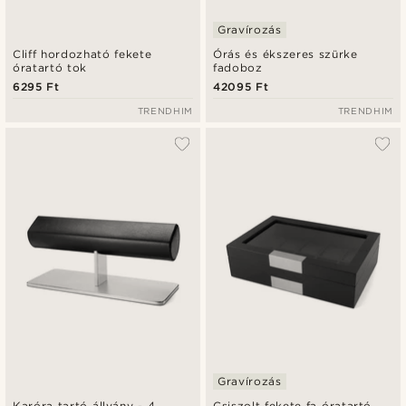
Gravírozás
Cliff hordozható fekete
Órás és ékszeres szürke
óratartó tok
fadoboz
6295 Ft
42095 Ft
TRENDHIM
TRENDHIM
Gravírozás
Karóra tartó állvány - 4
Csiszolt fekete fa óratartó