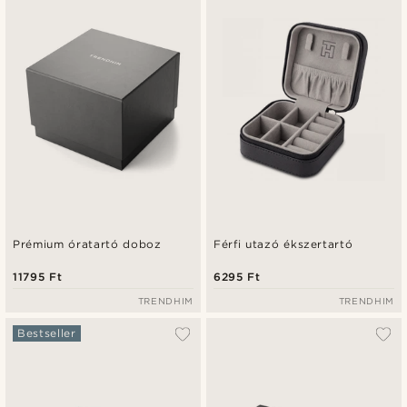
Legfrissebb
Legalacsonyabb ár
Legmagasabb ár
Prémium óratartó doboz
Férfi utazó ékszertartó
11795 Ft
6295 Ft
TRENDHIM
TRENDHIM
Bestseller