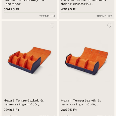
karórához
doboz ezüstszínű
részletekkel - 10 órának
50495 Ft
42095 Ft
TRENDHIM
TRENDHIM
Hexa | Tengerészkék és
Hexa | Tengerészkék és
narancssárga műbőr,
narancssárga műbőr,
hatszögletű óradoboz - 6
hatszögletű óratartó tok - 3
29495 Ft
20995 Ft
karórához
karórához