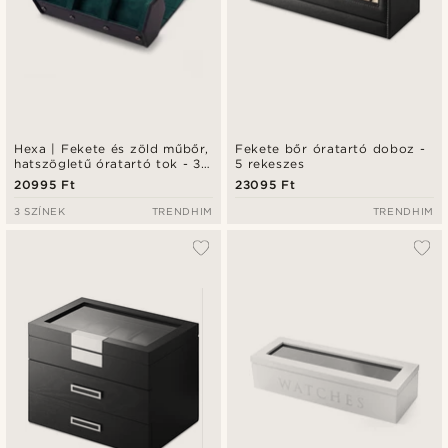
Hexa | Fekete és zöld műbőr,
Fekete bőr óratartó doboz -
hatszögletű óratartó tok - 3
5 rekeszes
karórához
20995 Ft
23095 Ft
3 SZÍNEK
TRENDHIM
TRENDHIM