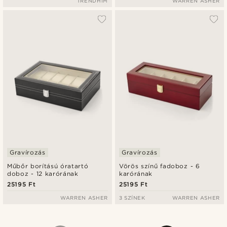
TRENDHIM
WARREN ASHER
Gravírozás
Gravírozás
Műbőr borítású óratartó
Vörös színű fadoboz - 6
doboz - 12 karórának
karórának
25195 Ft
25195 Ft
WARREN ASHER
3 SZÍNEK
WARREN ASHER