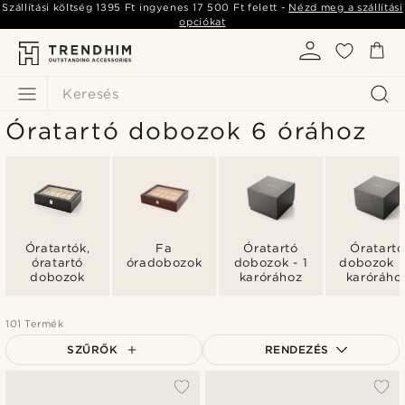
Szállítási költség
1395 Ft
ingyenes
17 500 Ft
felett -
Nézd meg a szállítási
opciókat
Keresés
Óratartó dobozok 6 órához
Óratartók,
Fa
Óratartó
Óratartó
óratartó
óradobozok
dobozok - 1
dobozok -
dobozok
karórához
karóráho
101 Termék
SZŰRŐK
RENDEZÉS
A legkeresettebb