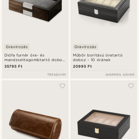
Gravírozás
Gravírozás
Diófa furnér óra- és
Műbőr borítású óratartó
mandzsettagombtartó doboz
doboz - 10 órának
- 8 rekeszes
35795 Ft
20995 Ft
TRENDHIM
WARREN ASHER