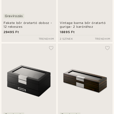
Gravírozás
Fekete bőr óratartó doboz -
Vintage barna bőr óratartó
12 rekeszes
guriga- 2 karórához
29495 Ft
18895 Ft
TRENDHIM
2 SZÍNEK
TRENDHIM