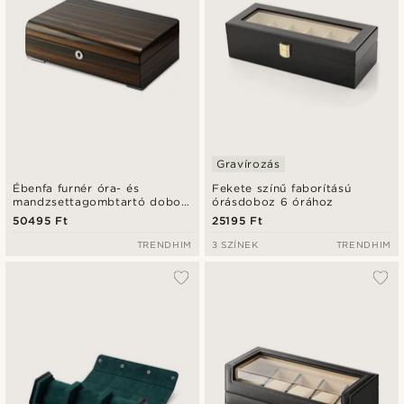
Gravírozás
Ébenfa furnér óra- és
Fekete színű faborítású
mandzsettagombtartó doboz
órásdoboz 6 órához
- 6 rekeszes
50495 Ft
25195 Ft
TRENDHIM
3 SZÍNEK
TRENDHIM