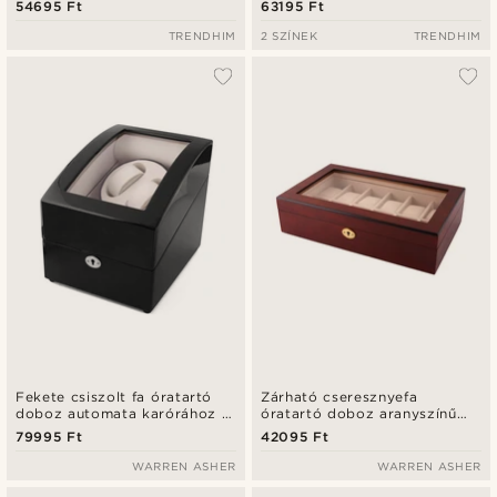
54695 Ft
63195 Ft
TRENDHIM
2 SZÍNEK
TRENDHIM
Fekete csiszolt fa óratartó
Zárható cseresznyefa
doboz automata karórához -
óratartó doboz aranyszínű
5 órának
fémzárral - 12 órának
79995 Ft
42095 Ft
WARREN ASHER
WARREN ASHER