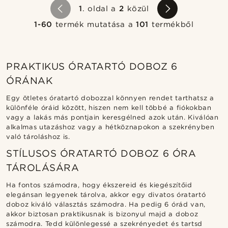
1
. oldal a
2
közül
1-60
termék mutatása a
101
termékből
PRAKTIKUS ÓRATARTÓ DOBOZ 6
ÓRÁNAK
Egy ötletes óratartó dobozzal könnyen rendet tarthatsz a
különféle óráid között, hiszen nem kell többé a fiókokban
vagy a lakás más pontjain keresgélned azok után. Kiválóan
alkalmas utazáshoz vagy a hétköznapokon a szekrényben
való tároláshoz is.
STÍLUSOS ÓRATARTÓ DOBOZ 6 ÓRA
TÁROLÁSÁRA
Ha fontos számodra, hogy ékszereid és kiegészítőid
elegánsan legyenek tárolva, akkor egy divatos óratartó
doboz kiváló választás számodra. Ha pedig 6 órád van,
akkor biztosan praktikusnak is bizonyul majd a doboz
számodra. Tedd különlegessé a szekrényedet és tartsd