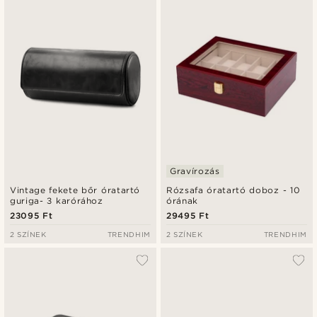
Gravírozás
Vintage fekete bőr óratartó
Rózsafa óratartó doboz - 10
guriga- 3 karórához
órának
23095 Ft
29495 Ft
2 SZÍNEK
TRENDHIM
2 SZÍNEK
TRENDHIM