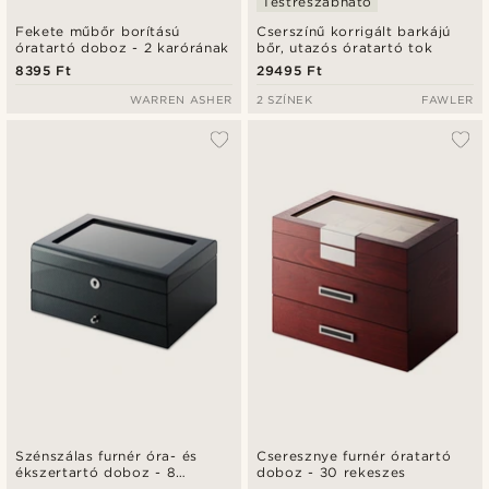
Testreszabható
Fekete műbőr borítású
Cserszínű korrigált barkájú
óratartó doboz - 2 karórának
bőr, utazós óratartó tok
8395 Ft
29495 Ft
WARREN ASHER
2 SZÍNEK
FAWLER
Szénszálas furnér óra- és
Cseresznye furnér óratartó
ékszertartó doboz - 8
doboz - 30 rekeszes
rekeszes