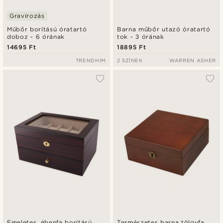
Gravírozás
Műbőr borítású óratartó
Barna műbőr utazó óratartó
doboz - 6 órának
tok - 3 órának
14695 Ft
18895 Ft
TRENDHIM
2 SZÍNEK
WARREN ASHER
Emeletes, ébenfa borítású
Természetes barna tölgyfa