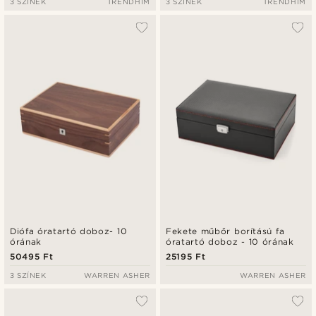
3 SZÍNEK
TRENDHIM
3 SZÍNEK
TRENDHIM
Diófa óratartó doboz- 10
Fekete műbőr borítású fa
órának
óratartó doboz - 10 órának
50495 Ft
25195 Ft
3 SZÍNEK
WARREN ASHER
WARREN ASHER