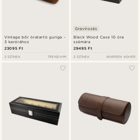
Gravírozás
Vintage bőr óratartó guriga -
Black Wood Case 10 óra
3 karórához
számára
23095 Ft
29495 Ft
2 SZÍNEK
TRENDHIM
2 SZÍNEK
WARREN ASHER