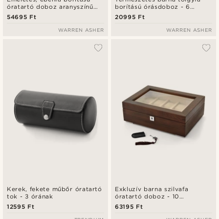
óratartó doboz aranyszínű
borítású órásdoboz - 6
fémzárral - 20 órának
órának
54695 Ft
20995 Ft
WARREN ASHER
WARREN ASHER
Kerek, fekete műbőr óratartó
Exkluzív barna szilvafa
tok - 3 órának
óratartó doboz - 10
karórának
12595 Ft
63195 Ft