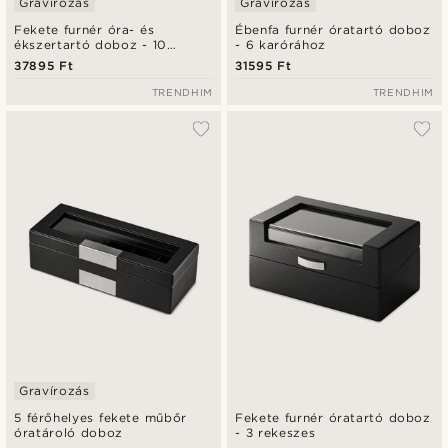
Gravírozás
Gravírozás
Fekete furnér óra- és
Ébenfa furnér óratartó doboz
ékszertartó doboz - 10
- 6 karórához
rekeszes
37895 Ft
31595 Ft
TRENDHIM
TRENDHIM
Gravírozás
5 férőhelyes fekete műbőr
Fekete furnér óratartó doboz
óratároló doboz
- 3 rekeszes