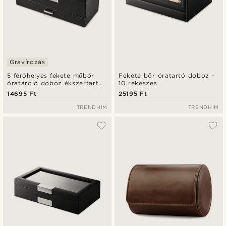
Gravírozás
5 férőhelyes fekete műbőr
Fekete bőr óratartó doboz -
óratároló doboz ékszertartó
10 rekeszes
fiókkal
14695 Ft
25195 Ft
TRENDHIM
TRENDHIM