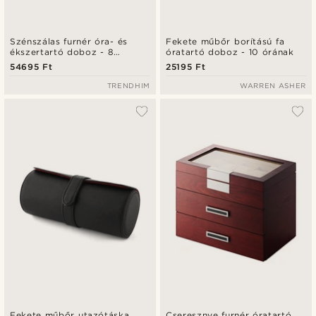
Szénszálas furnér óra- és
Fekete műbőr borítású fa
ékszertartó doboz - 8
óratartó doboz - 10 órának
rekeszes
54695 Ft
25195 Ft
TRENDHIM
WARREN ASHER
Fekete műbőr utazótáska
Cseresznye furnér óratartó