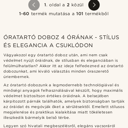
1
. oldal a
2
közül
1-60
termék mutatása a
101
termékből
ÓRATARTÓ DOBOZ 4 ÓRÁNAK - STÍLUS
ÉS ELEGANCIA A CSUKLÓDON
Vágyakozol egy óratartó doboz után, ami nem csak
védelmet nyújt óráidnak, de stílusban és eleganciában is
felülmúlhatatlan? Akkor itt az ideje felfedezned az óratartó
dobozunkat, ami kiváló választás minden óraszerető
úriembernek.
Az óratartó dobozunk a legmodernebb technológiával és
minőségi anyagok felhasználásával készült, hogy maximális
védelmet biztosítson értékes óráidnak. A belsejében
kárpitozott párnák találhatók, amelyek biztonságban tartják
az óráidat és megóvják őket a sérülésektől. Emellett stílusos
megjelenése és praktikus kialakítása miatt tökéletesen
illeszkedik bármelyik belső térbe.
Legyen szó hivatali megbeszélésről, elegáns vacsoráról