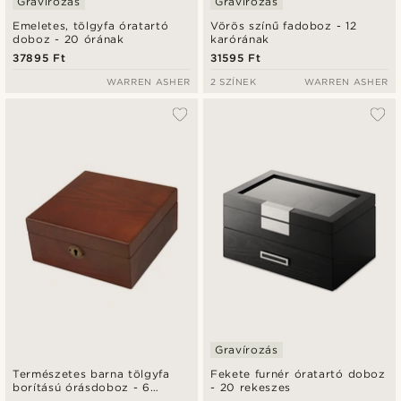
Gravírozás
Gravírozás
Emeletes, tölgyfa óratartó
Vörös színű fadoboz - 12
doboz - 20 órának
karórának
37895 Ft
31595 Ft
WARREN ASHER
2 SZÍNEK
WARREN ASHER
Gravírozás
Természetes barna tölgyfa
Fekete furnér óratartó doboz
borítású órásdoboz - 6
- 20 rekeszes
órának