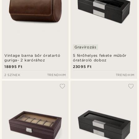
Gravírozás
Vintage barna bőr óratartó
5 férőhelyes fekete műbőr
guriga- 2 karórához
óratároló doboz
18895 Ft
23095 Ft
2 SZÍNEK
TRENDHIM
TRENDHIM