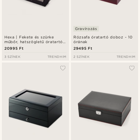
Gravírozás
Hexa | Fekete és szürke
Rózsafa óratartó doboz - 10
műbőr, hatszögletű óratartó
órának
tok - 3 karórához
20995 Ft
29495 Ft
3 SZÍNEK
TRENDHIM
2 SZÍNEK
TRENDHIM