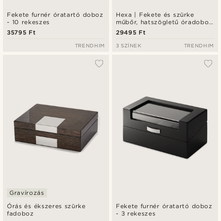
Fekete furnér óratartó doboz
Hexa | Fekete és szürke
- 10 rekeszes
műbőr, hatszögletű óradoboz
- 6 karórához
35795 Ft
29495 Ft
TRENDHIM
3 SZÍNEK
TRENDHIM
Gravírozás
Órás és ékszeres szürke
Fekete furnér óratartó doboz
fadoboz
- 3 rekeszes