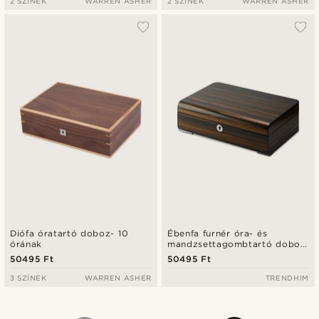
2 SZÍNEK
WARREN ASHER
2 SZÍNEK
WARREN ASHER
Diófa óratartó doboz- 10
Ébenfa furnér óra- és
órának
mandzsettagombtartó doboz
- 6 rekeszes
50495 Ft
50495 Ft
3 SZÍNEK
WARREN ASHER
TRENDHIM