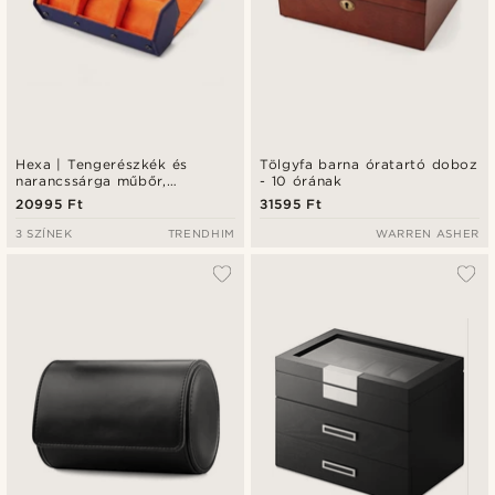
Hexa | Tengerészkék és
Tölgyfa barna óratartó doboz
narancssárga műbőr,
- 10 órának
hatszögletű óratartó tok - 3
20995 Ft
31595 Ft
karórához
3 SZÍNEK
TRENDHIM
WARREN ASHER