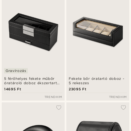
Legfrissebb
Legalacsonyabb ár
Legmagasabb ár
Gravírozás
5 férőhelyes fekete műbőr
Fekete bőr óratartó doboz -
óratároló doboz ékszertartó
5 rekeszes
fiókkal
14695 Ft
23095 Ft
TRENDHIM
TRENDHIM