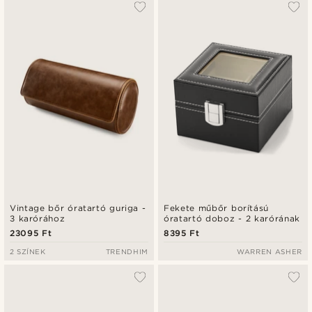
Vintage bőr óratartó guriga -
Fekete műbőr borítású
3 karórához
óratartó doboz - 2 karórának
23095 Ft
8395 Ft
2 SZÍNEK
TRENDHIM
WARREN ASHER