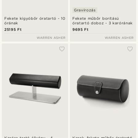
Gravírozás
Fekete kígyóbőr óratartó - 10
Fekete műbőr borítású
órának
óratartó doboz - 3 karórának
25195 Ft
9695 Ft
WARREN ASHER
WARREN ASHER
Karóra tartó állvány - 4
Kerek, fekete műbőr óratartó