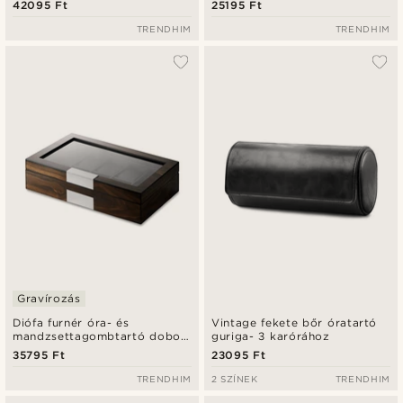
42095 Ft
25195 Ft
TRENDHIM
TRENDHIM
Gravírozás
Diófa furnér óra- és
Vintage fekete bőr óratartó
mandzsettagombtartó doboz
guriga- 3 karórához
- 8 rekeszes
35795 Ft
23095 Ft
TRENDHIM
2 SZÍNEK
TRENDHIM