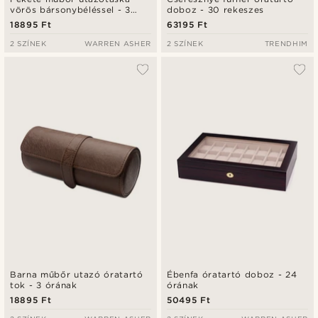
vörös bársonybéléssel - 3
doboz - 30 rekeszes
órának
18895 Ft
63195 Ft
2 SZÍNEK
WARREN ASHER
2 SZÍNEK
TRENDHIM
Barna műbőr utazó óratartó
Ébenfa óratartó doboz - 24
tok - 3 órának
órának
18895 Ft
50495 Ft