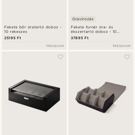
Gravírozás
Fekete bőr óratartó doboz -
Fekete furnér óra- és
10 rekeszes
ékszertartó doboz - 10
rekeszes
25195 Ft
37895 Ft
TRENDHIM
TRENDHIM