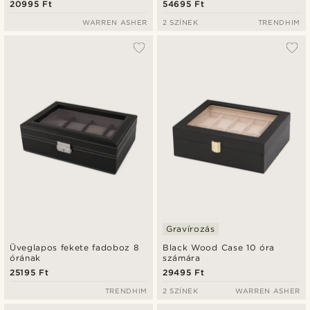
20995 Ft
54695 Ft
WARREN ASHER
2 SZÍNEK
TRENDHIM
Gravírozás
Üveglapos fekete fadoboz 8
Black Wood Case 10 óra
órának
számára
25195 Ft
29495 Ft
TRENDHIM
2 SZÍNEK
WARREN ASHER