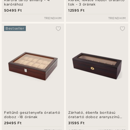
karórához
tok - 3 órának
50495 Ft
12595 Ft
TRENDHIM
TRENDHIM
Bestseller
Feltűnő gesztenyefa óratartó
Zárható, ébenfa borítású
doboz -18 órának
óratartó doboz aranyszínű
fémzárral - 6 órának
29495 Ft
31595 Ft