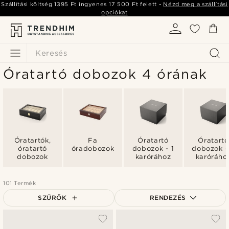
Szállítási költség
1395 Ft
ingyenes
17 500 Ft
felett -
Nézd meg a szállítási
opciókat
Keresés
Óratartó dobozok 4 órának
Óratartók,
Fa
Óratartó
Óratartó
óratartó
óradobozok
dobozok - 1
dobozok -
dobozok
karórához
karóráho
101 Termék
SZŰRŐK
RENDEZÉS
A legkeresettebb