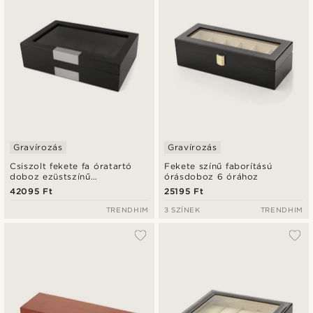
Gravírozás
Gravírozás
Csiszolt fekete fa óratartó
Fekete színű faborítású
doboz ezüstszínű
órásdoboz 6 órához
részletekkel - 10 órának
42095 Ft
25195 Ft
TRENDHIM
3 SZÍNEK
TRENDHIM