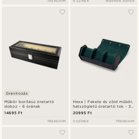
TRENDHIM
4 SZÍNEK
WARREN ASHER
Gravírozás
Műbőr borítású óratartó
Hexa | Fekete és zöld műbőr,
doboz - 6 órának
hatszögletű óratartó tok - 3
karórához
14695 Ft
20995 Ft
TRENDHIM
3 SZÍNEK
TRENDHIM