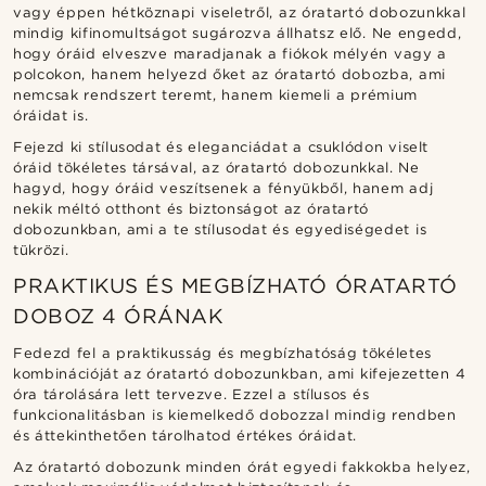
vagy éppen hétköznapi viseletről, az óratartó dobozunkkal
mindig kifinomultságot sugározva állhatsz elő. Ne engedd,
hogy óráid elveszve maradjanak a fiókok mélyén vagy a
polcokon, hanem helyezd őket az óratartó dobozba, ami
nemcsak rendszert teremt, hanem kiemeli a prémium
óráidat is.
Fejezd ki stílusodat és eleganciádat a csuklódon viselt
óráid tökéletes társával, az óratartó dobozunkkal. Ne
hagyd, hogy óráid veszítsenek a fényükből, hanem adj
nekik méltó otthont és biztonságot az óratartó
dobozunkban, ami a te stílusodat és egyediségedet is
tükrözi.
PRAKTIKUS ÉS MEGBÍZHATÓ ÓRATARTÓ
DOBOZ 4 ÓRÁNAK
Fedezd fel a praktikusság és megbízhatóság tökéletes
kombinációját az óratartó dobozunkban, ami kifejezetten 4
óra tárolására lett tervezve. Ezzel a stílusos és
funkcionalitásban is kiemelkedő dobozzal mindig rendben
és áttekinthetően tárolhatod értékes óráidat.
Az óratartó dobozunk minden órát egyedi fakkokba helyez,