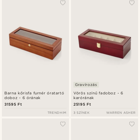
Gravírozás
Barna kőrisfa furnér óratartó
Vörös színű fadoboz - 6
doboz - 6 órának
karórának
31595 Ft
25195 Ft
TRENDHIM
3 SZÍNEK
WARREN ASHER