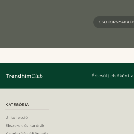
CSOKORNYAKKE
Értesülj elsőként a
KATEGÓRIA
Új kollekció
Ékszerek és karórák
Kiegészítők öltönyhöz