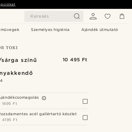
opciókat
Keresés
emüvegek
Személyes higiénia
Ajándék útmutató
/sárga színű
10 495 Ft
rnyakkendő
.4
Ajándékcsomagolás
+
1695 Ft
Rozsdamentes acél gallértartó készlet
+
4195 Ft