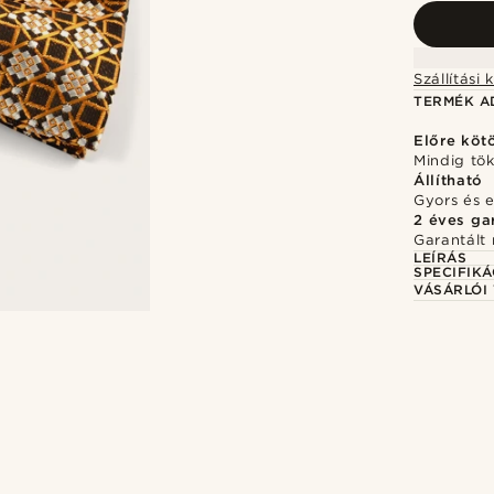
TERMÉK A
Előre köt
Mindig tö
Állítható
Gyors és 
2 éves ga
Garantált 
LEÍRÁS
SPECIFIKÁ
VÁSÁRLÓI