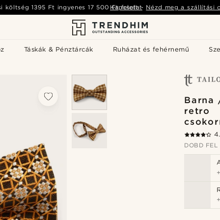
si költség
1395 Ft
ingyenes
17 500 Ft
Kapcsolat
felett
-
Nézd meg a szállítási 
öz
Táskák & Pénztárcák
Ruházat és fehérnemű
Sz
Barna 
retro
csoko
4
DOBD FEL