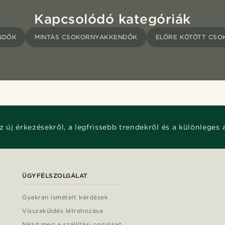
Kapcsolódó kategóriák
NDŐK
MINTÁS CSOKORNYAKKENDŐK
ELŐRE KÖTÖTT CS
z új érkezésekről, a legfrissebb trendekről és a különleges 
ÜGYFÉLSZOLGÁLAT
Gyakran ismételt kérdések
Visszaküldés létrehozása
Nézd meg a szállítási opciókat