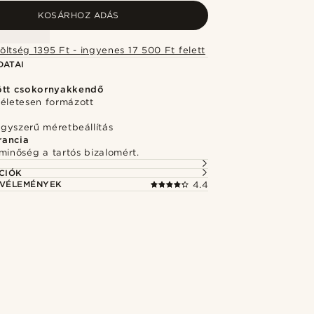
KOSÁRHOZ ADÁS
Szállítási költség 1395 Ft - ingyenes 17 500 Ft felett
DATAI
ött csokornyakkendő
kéletesen formázott
egyszerű méretbeállítás
rancia
minőség a tartós bizalomért.
CIÓK
 VÉLEMÉNYEK
4.4