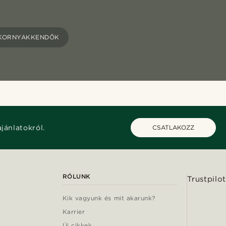
OKORNYAKKENDŐK
ajánlatokról.
CSATLAKOZZ
RÓLUNK
Trustpilot
Kik vagyunk és mit akarunk?
Karrier
Új cikkek