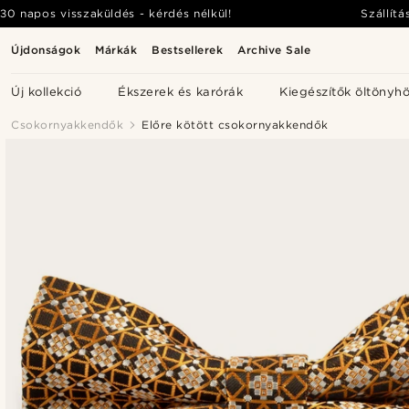
30 napos visszaküldés - kérdés nélkül!
Szállítá
Újdonságok
Márkák
Bestsellerek
Archive Sale
Új kollekció
Ékszerek és karórák
Kiegészítők öltönyh
Csokornyakkendők
Előre kötött csokornyakkendők