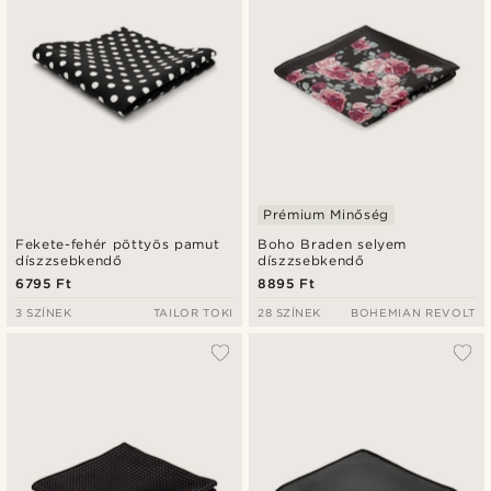
Prémium Minőség
Fekete-fehér pöttyös pamut
Boho Braden selyem
díszzsebkendő
díszzsebkendő
6795 Ft
8895 Ft
3 SZÍNEK
TAILOR TOKI
28 SZÍNEK
BOHEMIAN REVOLT