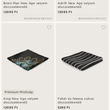
Brain Man New Age selyem
Adrift New Age selyem
díszzsebkendő
díszzsebkendő
12095 Ft
12095 Ft
BOHEMIAN REVOLT
BOHEMIAN REVOLT
Prémium Minőség
King New Age selyem
Fehér és fekete csíkos
díszzsebkendő
díszzsebkendő
12095 Ft
5295 Ft