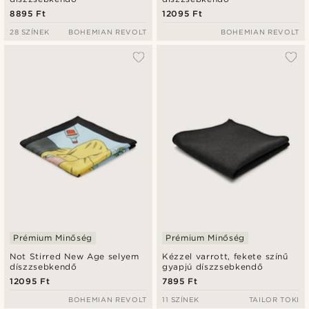
8895 Ft
12095 Ft
28 SZÍNEK
BOHEMIAN REVOLT
BOHEMIAN REVOLT
Prémium Minőség
Prémium Minőség
Not Stirred New Age selyem
Kézzel varrott, fekete színű
díszzsebkendő
gyapjú díszzsebkendő
12095 Ft
7895 Ft
BOHEMIAN REVOLT
11 SZÍNEK
TAILOR TOKI