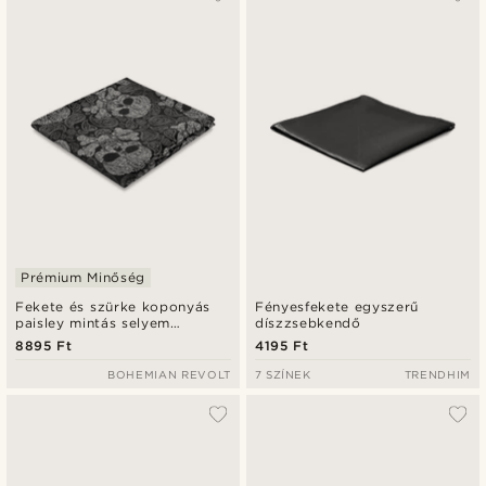
Prémium Minőség
Fekete és szürke koponyás
Fényesfekete egyszerű
paisley mintás selyem
díszzsebkendő
díszzsebkendő
8895 Ft
4195 Ft
BOHEMIAN REVOLT
7 SZÍNEK
TRENDHIM