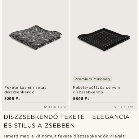
Prémium Minőség
Fekete kasmírmintás
Fekete-pöttyös selyem
díszzsebkendő
díszzsebkendő
5295 Ft
8895 Ft
TAILOR TOKI
TAILOR TOKI
DÍSZZSEBKENDŐ FEKETE – ELEGANCIA
ÉS STÍLUS A ZSEBBEN
Ismerd meg a kifinomult fekete díszzsebkendők világát!