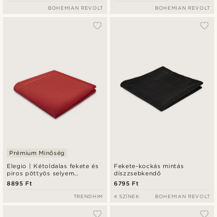
BOHEMIAN REVOLT
BOHEMIAN REVOLT
Prémium Minőség
Elegio | Kétoldalas fekete és
Fekete-kockás mintás
piros pöttyös selyem
díszzsebkendő
díszzsebkendő
8895 Ft
6795 Ft
TRENDHIM
4 SZÍNEK
BOHEMIAN REVOLT