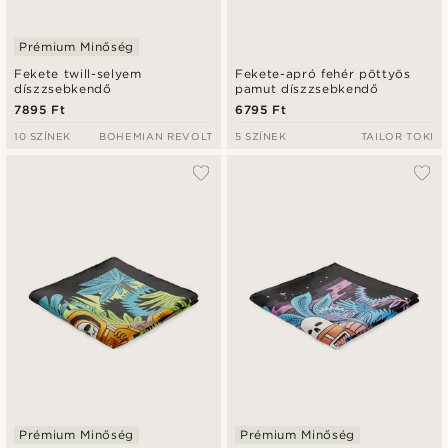
Prémium Minőség
Fekete twill-selyem
Fekete-apró fehér pöttyös
díszzsebkendő
pamut díszzsebkendő
7895 Ft
6795 Ft
10 SZÍNEK
BOHEMIAN REVOLT
5 SZÍNEK
TAILOR TOKI
Prémium Minőség
Prémium Minőség