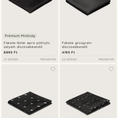
Prémium Minőség
Fekete-fehér apró pöttyös
Fekete grosgrain
selyem díszzsebkendő
díszzsebkendő
8895 Ft
4195 Ft
12 SZÍNEK
TRENDHIM
23 SZÍNEK
TRENDHIM