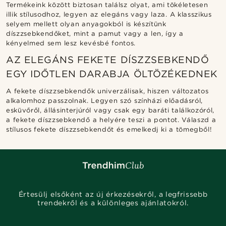
Termékeink között biztosan találsz olyat, ami tökéletesen
illik stílusodhoz, legyen az elegáns vagy laza. A klasszikus
selyem mellett olyan anyagokból is készítünk
díszzsebkendőket, mint a pamut vagy a len, így a
kényelmed sem lesz kevésbé fontos.
AZ ELEGÁNS FEKETE DÍSZZSEBKENDŐ
EGY IDŐTLEN DARABJA ÖLTÖZÉKEDNEK
A fekete díszzsebkendők univerzálisak, hiszen változatos
alkalomhoz passzolnak. Legyen szó színházi előadásról,
esküvőről, állásinterjúról vagy csak egy baráti találkozóról,
a fekete díszzsebkendő a helyére teszi a pontot. Válaszd a
stílusos fekete díszzsebkendőt és emelkedj ki a tömegből!
Értesülj elsőként az új érkezésekről, a legfrissebb
trendekről és a különleges ajánlatokról.