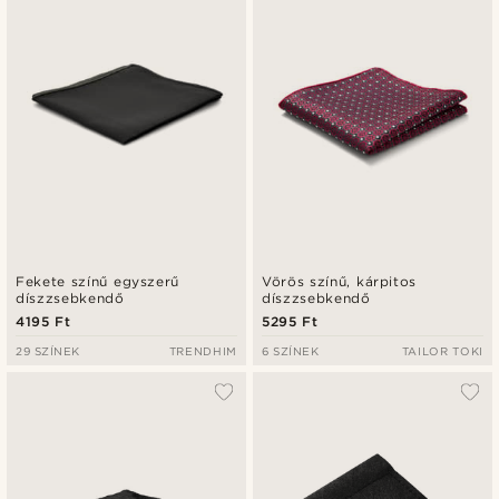
Legalacsonyabb ár
Legmagasabb ár
Fekete színű egyszerű
Vörös színű, kárpitos
díszzsebkendő
díszzsebkendő
4195 Ft
5295 Ft
29 SZÍNEK
TRENDHIM
6 SZÍNEK
TAILOR TOKI