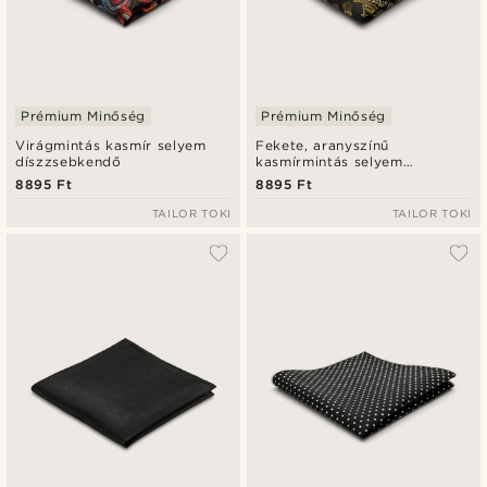
Prémium Minőség
Prémium Minőség
Virágmintás kasmír selyem
Fekete, aranyszínű
díszzsebkendő
kasmírmintás selyem
díszzsebkendő
8895 Ft
8895 Ft
TAILOR TOKI
TAILOR TOKI