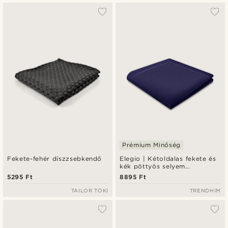
Prémium Minőség
Fekete-fehér díszzsebkendő
Elegio | Kétoldalas fekete és
kék pöttyös selyem
díszzsebkendő
5295 Ft
8895 Ft
TAILOR TOKI
TRENDHIM