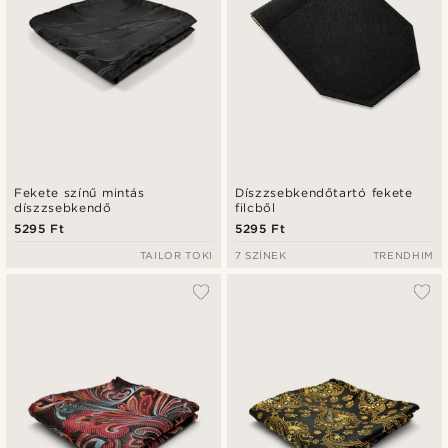
Fekete színű mintás
Díszzsebkendőtartó fekete
díszzsebkendő
filcből
5295 Ft
5295 Ft
TAILOR TOKI
7 SZÍNEK
TRENDHIM