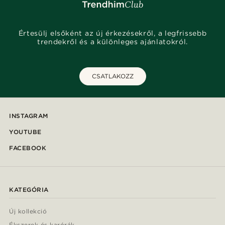
Értesülj elsőként az új érkezésekről, a legfrissebb
trendekről és a különleges ajánlatokról.
CSATLAKOZZ
INSTAGRAM
YOUTUBE
FACEBOOK
KATEGÓRIA
Új kollekció
Ékszerek és karórák