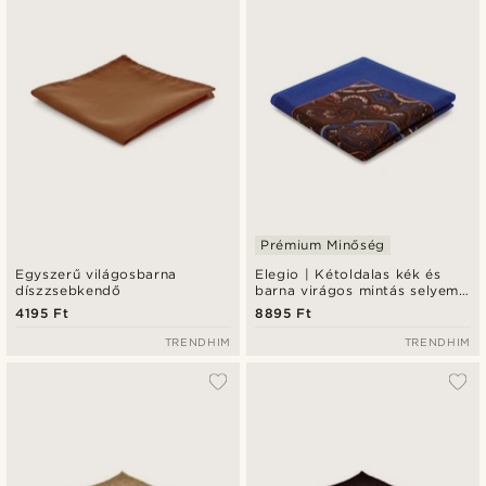
Prémium Minőség
Egyszerű világosbarna
Elegio | Kétoldalas kék és
díszzsebkendő
barna virágos mintás selyem
díszzsebkendő
4195 Ft
8895 Ft
TRENDHIM
TRENDHIM