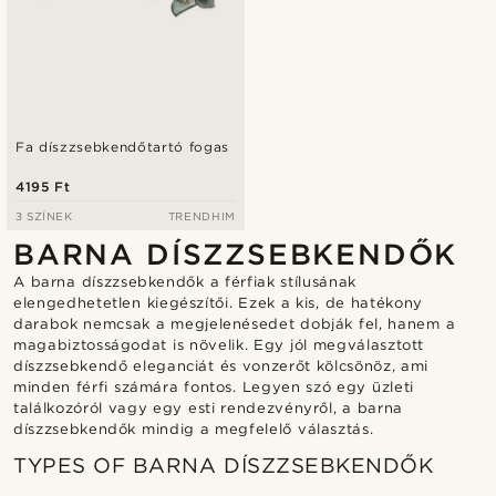
Fa díszzsebkendőtartó fogas
4195 Ft
3 SZÍNEK
TRENDHIM
BARNA DÍSZZSEBKENDŐK
A barna díszzsebkendők a férfiak stílusának
elengedhetetlen kiegészítői. Ezek a kis, de hatékony
darabok nemcsak a megjelenésedet dobják fel, hanem a
magabiztosságodat is növelik. Egy jól megválasztott
díszzsebkendő eleganciát és vonzerőt kölcsönöz, ami
minden férfi számára fontos. Legyen szó egy üzleti
találkozóról vagy egy esti rendezvényről, a barna
díszzsebkendők mindig a megfelelő választás.
TYPES OF BARNA DÍSZZSEBKENDŐK