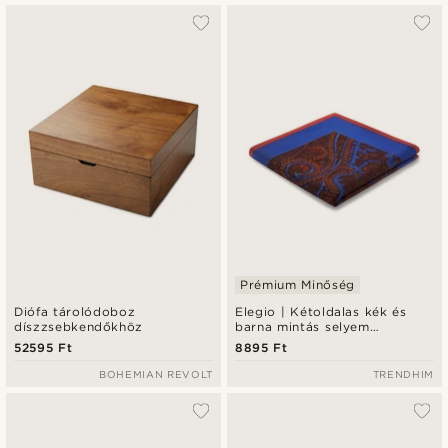
Prémium Minőség
Diófa tárolódoboz
Elegio | Kétoldalas kék és
díszzsebkendőkhöz
barna mintás selyem
díszzsebkendő
52595 Ft
8895 Ft
BOHEMIAN REVOLT
TRENDHIM