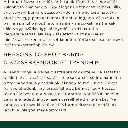
A barna díszzsebkendők férfiaknak tökéletes kiegészítők
különböző alkalmakra. Egy elegáns öltönyhöz remekül illik
egy selyem barna díszzsebkendő, míg egy laza hétvégi
outfithez egy pamut, mintás darab a legjobb választás. A
barna szín jól párosítható más árnyalatokkal, mint a kék,
zöld vagy szürke, így könnyedén variálhatod a
megjelenésedet. Ne félj kísérletezni a színekkel és
mintákkal, hiszen a díszzsebkendő a férfiak stílusának egyik
legszórakoztatóbb eleme.
REASONS TO SHOP BARNA
DÍSZZSEBKENDŐK AT TRENDHIM
A Trendhimnél a barna díszzsebkendők széles választékát
találod, és a vásárlás során nemcsak a stílusodra, hanem a
biztonságodra is gondolunk. Minden termékünkre 2 éves
garanciát adunk, így biztos lehetsz benne, hogy hosszú
távon élvezheted a választott darabot. Ráadásul, ha nem
vagy elégedett, ingyenesen cserélheted a terméket. Ne
habozz, válaszd ki a tökéletes barna díszzsebkendőt, és
lépj ki a világba magabiztosan!