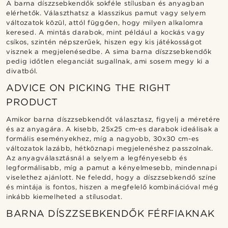
A barna díszzsebkendők sokféle stílusban és anyagban
elérhetők. Választhatsz a klasszikus pamut vagy selyem
változatok közül, attól függően, hogy milyen alkalomra
keresed. A mintás darabok, mint például a kockás vagy
csíkos, szintén népszerűek, hiszen egy kis játékosságot
visznek a megjelenésedbe. A sima barna díszzsebkendők
pedig időtlen eleganciát sugallnak, ami sosem megy ki a
divatból.
ADVICE ON PICKING THE RIGHT
PRODUCT
Amikor barna díszzsebkendőt választasz, figyelj a méretére
és az anyagára. A kisebb, 25x25 cm-es darabok ideálisak a
formális eseményekhez, míg a nagyobb, 30x30 cm-es
változatok lazább, hétköznapi megjelenéshez passzolnak.
Az anyagválasztásnál a selyem a legfényesebb és
legformálisabb, míg a pamut a kényelmesebb, mindennapi
viselethez ajánlott. Ne feledd, hogy a díszzsebkendő színe
és mintája is fontos, hiszen a megfelelő kombinációval még
inkább kiemelheted a stílusodat.
BARNA DÍSZZSEBKENDŐK FÉRFIAKNAK