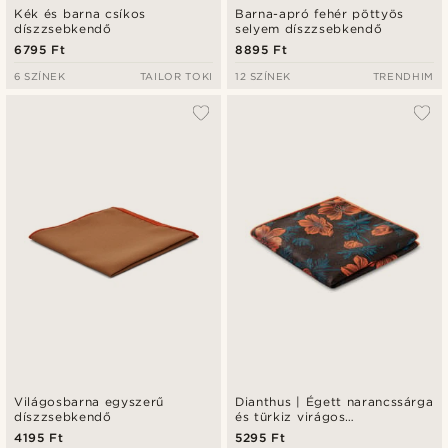
Kék és barna csíkos
Barna-apró fehér pöttyös
díszzsebkendő
selyem díszzsebkendő
6795 Ft
8895 Ft
6 SZÍNEK
TAILOR TOKI
12 SZÍNEK
TRENDHIM
Világosbarna egyszerű
Dianthus | Égett narancssárga
díszzsebkendő
és türkiz virágos
díszzsebkendő
4195 Ft
5295 Ft