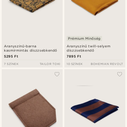
Prémium Minőség
Aranyszínű-barna
Aranyszínű twill-selyem
kasmírmintás díszzsebkendő
díszzsebkendő
5295 Ft
7895 Ft
7 SZÍNEK
TAILOR TOKI
10 SZÍNEK
BOHEMIAN REVOLT