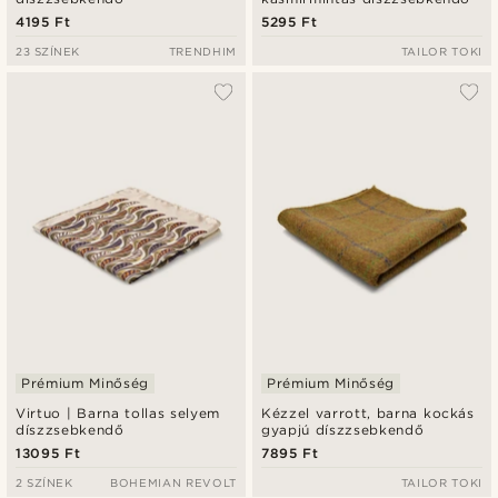
4195 Ft
5295 Ft
23 SZÍNEK
TRENDHIM
TAILOR TOKI
Prémium Minőség
Prémium Minőség
Virtuo | Barna tollas selyem
Kézzel varrott, barna kockás
díszzsebkendő
gyapjú díszzsebkendő
13095 Ft
7895 Ft
2 SZÍNEK
BOHEMIAN REVOLT
TAILOR TOKI