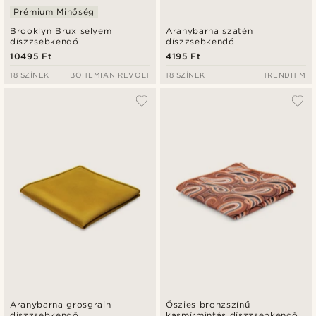
Prémium Minőség
Brooklyn Brux selyem
Aranybarna szatén
díszzsebkendő
díszzsebkendő
10495 Ft
4195 Ft
18 SZÍNEK
BOHEMIAN REVOLT
18 SZÍNEK
TRENDHIM
Aranybarna grosgrain
Őszies bronzszínű
díszzsebkendő
kasmírmintás díszzsebkendő