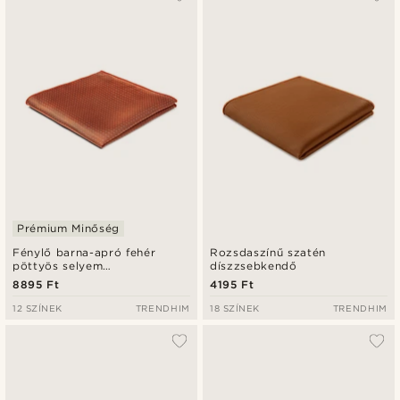
Prémium Minőség
Fénylő barna-apró fehér
Rozsdaszínű szatén
pöttyös selyem
díszzsebkendő
díszzsebkendő
8895 Ft
4195 Ft
12 SZÍNEK
TRENDHIM
18 SZÍNEK
TRENDHIM