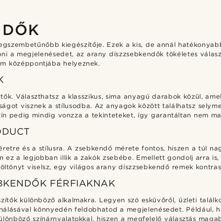
NDŐK
 legszembetűnőbb kiegészítője. Ezek a kis, de annál hatékony
bni a megjelenésedet, az arany díszzsebkendők tökéletes válas
elem középpontjába helyeznek.
K
tők. Választhatsz a klasszikus, sima anyagú darabok közül, am
sságot visznek a stílusodba. Az anyagok között találhatsz sely
zín pedig mindig vonzza a tekinteteket, így garantáltan nem ma
ODUCT
retre és a stílusra. A zsebkendő mérete fontos, hiszen a túl na
en ez a legjobban illik a zakók zsebébe. Emellett gondolj arra i
öltönyt viselsz, egy világos arany díszzsebkendő remek kontras
EBKENDŐK FÉRFIAKNAK
ítők különböző alkalmakra. Legyen szó esküvőről, üzleti találko
inálásával könnyedén feldobhatod a megjelenésedet. Például, h
a különböző színárnyalatokkal, hiszen a megfelelő választás maga