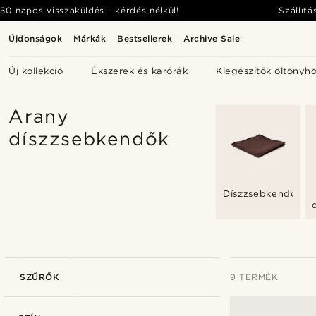
30 napos visszaküldés - kérdés nélkül!
Szállítá
Újdonságok
Márkák
Bestsellerek
Archive Sale
Új kollekció
Ékszerek és karórák
Kiegészítők öltönyh
Arany
díszzsebkendők
Díszzsebkendők
SZŰRŐK
9 TERMÉK