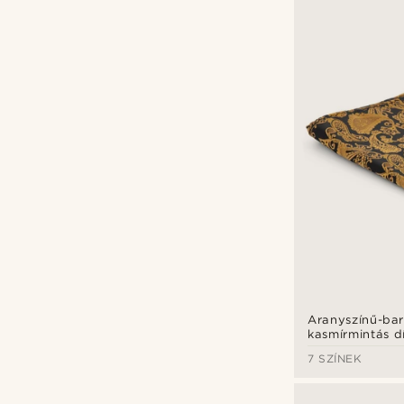
Bohemian Revolt
(1)
Tailor Toki
(3)
Trendhim
(5)
Aranyszínű-ba
Ft
Ft
kasmírmintás 
7 SZÍNEK