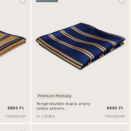
Prémium Minőség
Tengerészkék-dupla arany
8895 Ft
8895 Ft
csíkos selyem
díszzsebkendő
TRENDHIM
14 SZÍNEK
TRENDHIM