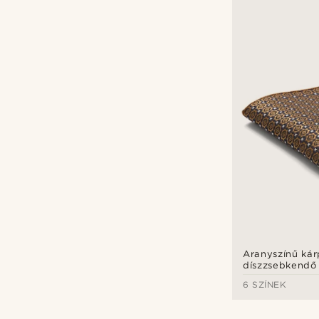
Aranyszínű kár
díszzsebkendő
6 SZÍNEK