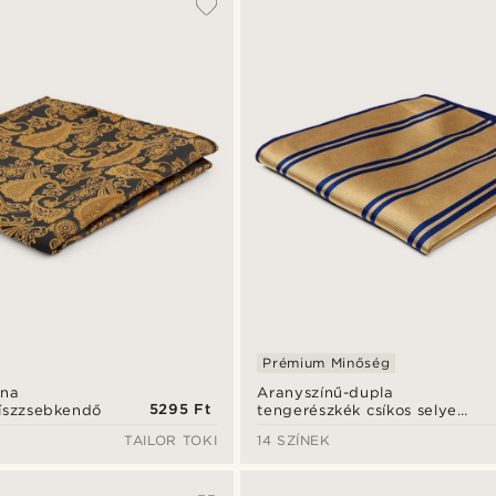
Prémium Minőség
rna
Aranyszínű-dupla
5295 Ft
díszzsebkendő
tengerészkék csíkos selyem
díszzsebkendő
TAILOR TOKI
14 SZÍNEK