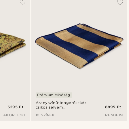
Prémium Minőség
Aranyszínű-tengerészkék
5295 Ft
8895 Ft
csíkos selyem
díszzsebkendő
TAILOR TOKI
10 SZÍNEK
TRENDHIM