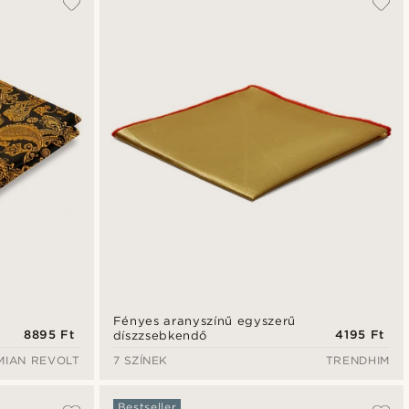
Legfrissebb
Legalacsonyabb ár
Legmagasabb ár
Fényes aranyszínű egyszerű
8895 Ft
4195 Ft
díszzsebkendő
MIAN REVOLT
7 SZÍNEK
TRENDHIM
Bestseller