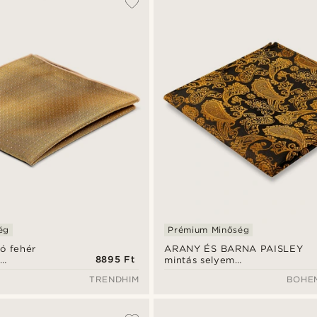
ég
Prémium Minőség
ó fehér
ARANY ÉS BARNA PAISLEY
8895 Ft
m
mintás selyem
díszzsebkendő
TRENDHIM
BOHE