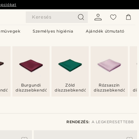
opciókat
Keresés
emüvegek
Személyes higiénia
Ajándék útmutató
Burgundi
Zöld
Rózsaszín
endők
díszzsebkendők
díszzsebkendők
díszzsebkendők
dí
RENDEZÉS:
A LEGKERESETTEBB
A legkeresettebb