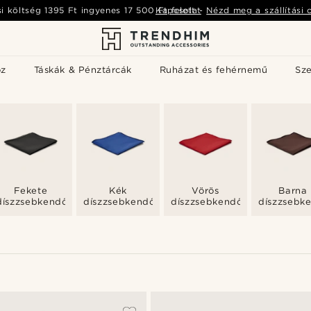
si költség
1395 Ft
ingyenes
17 500 Ft
Kapcsolat
felett
-
Nézd meg a szállítási 
öz
Táskák & Pénztárcák
Ruházat és fehérnemű
Sz
Fekete
Kék
Vörös
Barna
díszzsebkendők
díszzsebkendők
díszzsebkendők
díszzsebk