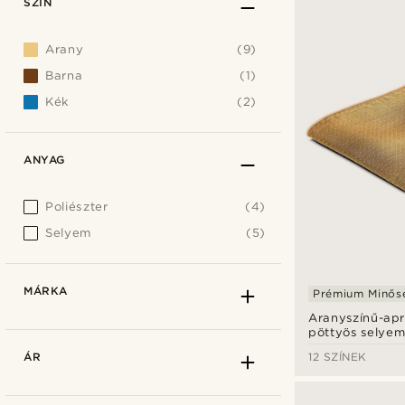
SZÍN
Arany
(9)
Barna
(1)
Kék
(2)
ANYAG
Poliészter
(4)
Selyem
(5)
MÁRKA
Prémium Minős
Aranyszínű-apr
pöttyös selye
díszzsebkendő
ÁR
12 SZÍNEK