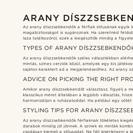
ARANY DÍSZZSEBKE
Az arany díszzsebkendők a férfiak stílusának egyik
magabiztosságot is sugároznak. Ha szeretnéd feldo
laza találkozóról, ezek a kiegészítők mindig a figy
TYPES OF ARANY DÍSZZSEBKENDŐ
Az arany díszzsebkendők széles választékban elérhe
mintás, színes verziók közül, amelyek egy kis játéko
sajátos karaktert ad a megjelenésedhez. Az arany s
ADVICE ON PICKING THE RIGHT PR
Amikor arany díszzsebkendőt választasz, figyelj a mé
klasszikus méret általában a legjobb választás, hisz
harmonizáljon a ruházatoddal. Ha például egy sötét 
STYLING TIPS FOR ARANY DÍSZZS
Az arany díszzsebkendők férfiaknak tökéletes kiegész
darabok mindig jól jönnek. A színek és minták komb
csodásan kiemeli a stílusodat. Ne félj kísérletezni 