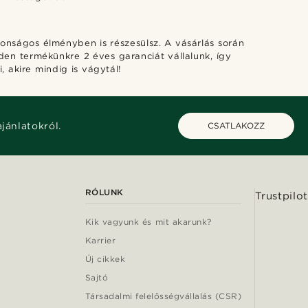
tonságos élményben is részesülsz. A vásárlás során
den termékünkre 2 éves garanciát vállalunk, így
, akire mindig is vágytál!
ajánlatokról.
CSATLAKOZZ
RÓLUNK
Trustpilot
Kik vagyunk és mit akarunk?
Karrier
Új cikkek
Sajtó
Társadalmi felelősségvállalás (CSR)