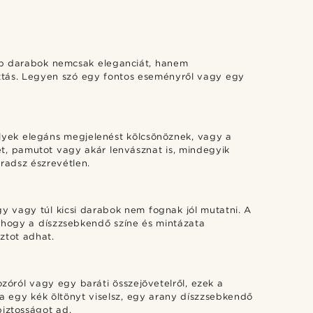
abb darabok nemcsak eleganciát, hanem
ztás. Legyen szó egy fontos eseményről vagy egy
elyek elegáns megjelenést kölcsönöznek, vagy a
met, pamutot vagy akár lenvásznat is, mindegyik
radsz észrevétlen.
gy vagy túl kicsi darabok nem fognak jól mutatni. A
s, hogy a díszzsebkendő színe és mintázata
ztot adhat.
zóról vagy egy baráti összejövetelről, ezek a
a egy kék öltönyt viselsz, egy arany díszzsebkendő
biztosságot ad.