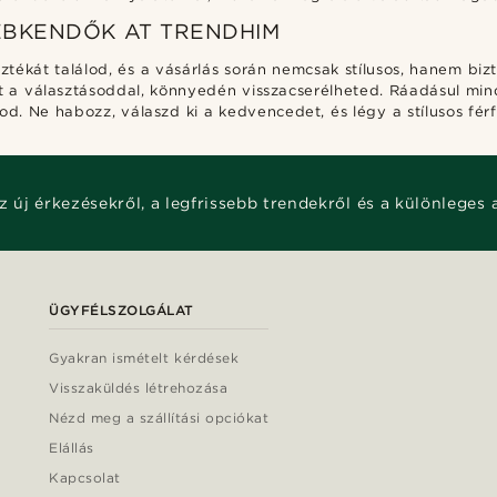
EBKENDŐK AT TRENDHIM
tékát találod, és a vásárlás során nemcsak stílusos, hanem biz
t a választásoddal, könnyedén visszacserélheted. Ráadásul min
. Ne habozz, válaszd ki a kedvencedet, és légy a stílusos férfi
z új érkezésekről, a legfrissebb trendekről és a különleges 
ÜGYFÉLSZOLGÁLAT
Gyakran ismételt kérdések
Visszaküldés létrehozása
Nézd meg a szállítási opciókat
Elállás
Kapcsolat