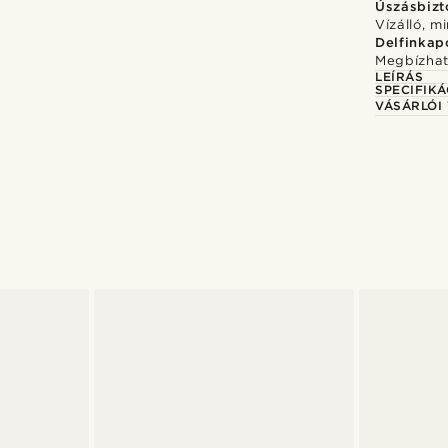
Úszásbizt
Vízálló, m
Delfinkap
Megbízhat
LEÍRÁS
SPECIFIKÁ
VÁSÁRLÓI