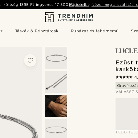
si költség
1395 Ft
ingyenes
17 500 Ft
Kapcsolat
felett
-
Nézd meg a szállítási 
öz
Táskák & Pénztárcák
Ruházat és fehérnemű
Sz
Ezüst 
karköt
4
Gravírozá
VÁLASSZ S
TEDD TEL