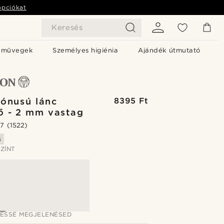
opciókat
Keresés
emüvegek
Személyes higiénia
Ajándék útmutató
tónusú lánc
8395 Ft
ő - 2 mm vastag
.7
(1522)
s
ZÍNT
JESSÉ MEGJELENÉSED