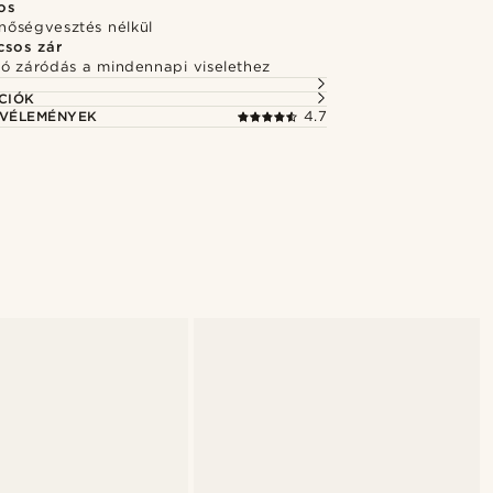
os
inőségvesztés nélkül
csos zár
ó záródás a mindennapi viselethez
CIÓK
 VÉLEMÉNYEK
4.7