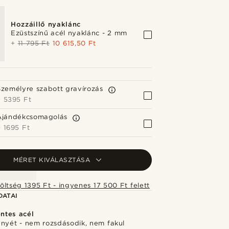
Hozzáillő nyaklánc
Ezüstszínű acél nyaklánc - 2 mm
+
11 795 Ft
10 615,50 Ft
Személyre szabott gravírozás
+
5395 Ft
Ajándékcsomagolás
+
1695 Ft
MÉRET KIVÁLASZTÁSA
Szállítási költség 1395 Ft - ingyenes 17 500 Ft felett
DATAI
ntes acél
ényét - nem rozsdásodik, nem fakul