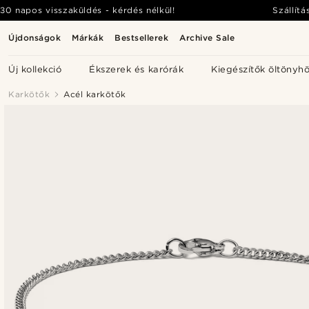
30 napos visszaküldés - kérdés nélkül!
Szállítá
Újdonságok
Márkák
Bestsellerek
Archive Sale
Új kollekció
Ékszerek és karórák
Kiegészítők öltönyh
Karkötők
Acél karkötők