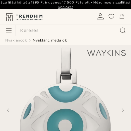
Szállítási költség
1395 Ft
ingyenes
17 500 Ft
felett -
Nézd meg a szállítási
opciókat
Keresés
Nyakláncok
Nyaklánc medálok