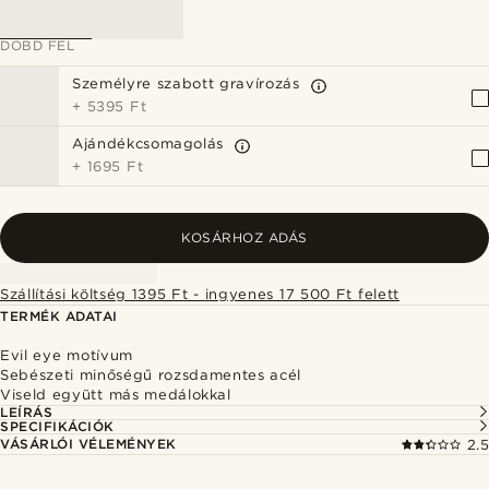
DOBD FEL
Személyre szabott gravírozás
+
5395 Ft
Ajándékcsomagolás
+
1695 Ft
KOSÁRHOZ ADÁS
Szállítási költség 1395 Ft - ingyenes 17 500 Ft felett
TERMÉK ADATAI
Evil eye motívum
Sebészeti minőségű rozsdamentes acél
Viseld együtt más medálokkal
LEÍRÁS
SPECIFIKÁCIÓK
VÁSÁRLÓI VÉLEMÉNYEK
2.5