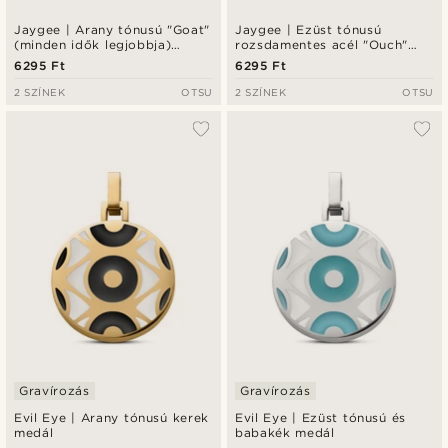
Jaygee | Arany tónusú "Goat"
Jaygee | Ezüst tónusú
(minden idők legjobbja)
rozsdamentes acél "Ouch"
medál
(au) medál
6295 Ft
6295 Ft
2 SZÍNEK
OTSU
2 SZÍNEK
OTSU
Gravírozás
Gravírozás
Evil Eye | Arany tónusú kerek
Evil Eye | Ezüst tónusú és
medál
babakék medál