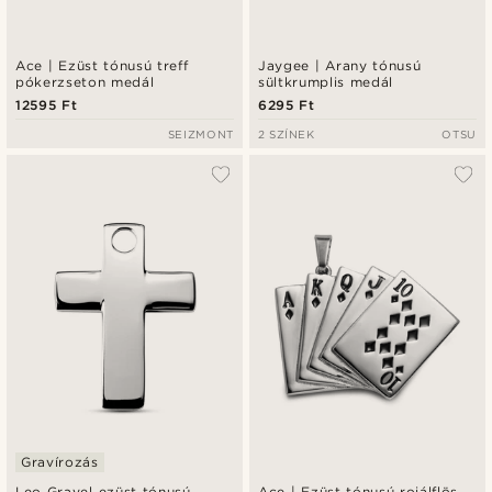
Ace | Ezüst tónusú treff
Jaygee | Arany tónusú
pókerzseton medál
sültkrumplis medál
12595 Ft
6295 Ft
SEIZMONT
2 SZÍNEK
OTSU
Gravírozás
Leo Gravel ezüst tónusú
Ace | Ezüst tónusú rojálflös