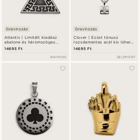
Gravírozás
Gravírozás
Atlantis | Limitált kiadású
Clover | Ezüst tónusú
abalone és háromszöges
rozsdamentes acél kis lóhere
medál szett
medál nyaklánc
14695 Ft
14695 Ft
WAYKINS
SEIZMONT