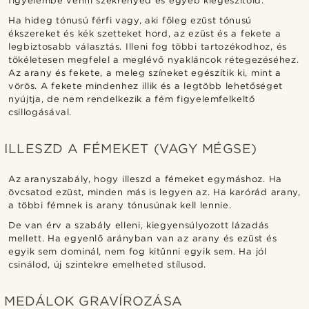
figyelembe venni szekrényed és egyéb kiegészítőid.
Ha hideg tónusú férfi vagy, aki főleg ezüst tónusú
ékszereket és kék szetteket hord, az ezüst és a fekete a
legbiztosabb választás. Illeni fog többi tartozékodhoz, és
tökéletesen megfelel a meglévő nyakláncok rétegezéséhez.
Az arany és fekete, a meleg színeket egészítik ki, mint a
vörös. A fekete mindenhez illik és a legtöbb lehetőséget
nyújtja, de nem rendelkezik a fém figyelemfelkeltő
csillogásával.
ILLESZD A FÉMEKET (VAGY MÉGSE)
Az aranyszabály, hogy illeszd a fémeket egymáshoz. Ha
övcsatod ezüst, minden más is legyen az. Ha karórád arany,
a többi fémnek is arany tónusúnak kell lennie.
De van érv a szabály elleni, kiegyensúlyozott lázadás
mellett. Ha egyenlő arányban van az arany és ezüst és
egyik sem dominál, nem fog kitűnni egyik sem. Ha jól
csinálod, új szintekre emelheted stílusod.
MEDÁLOK GRAVÍROZÁSA