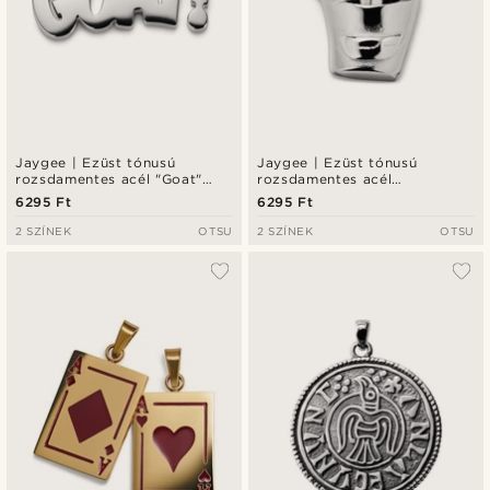
Jaygee | Ezüst tónusú
Jaygee | Ezüst tónusú
rozsdamentes acél "Goat"
rozsdamentes acél
(minden idők legjobbja)
sültkrumplis medál
6295 Ft
6295 Ft
medál
2 SZÍNEK
OTSU
2 SZÍNEK
OTSU