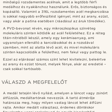
minőségű rozsdamentes acélnak, amit a legtöbb férfi
medálhoz és nyaklánchoz használunk. Erős, biztonságos és
kopásálló. Valamint a 316L rozsdamentes acél megkarcolása
is sokkal nagyobb erőfeszítést igényel, mint az arany, ezüst,
vagy akár a patina esetében (ráadásul az áruk töredéke).
A PVD-bevonat révén, egy mikroszkopikus színréteg
molekuláris szinten kötődik az acél felületéhez. Ez a réteg
titán-nitridből készül, amely egy kerámiaanyag, ami
ugyanolyan ellenálló a karcolásokkal és a rozsdával
szemben, mint az alatta lévő acél, és mivel molekuláris
szinten kapcsolódik a felülethez, nem fakul vagy pattog le.
Ezzel az eljárással számos színt lehet kivitelezni, beleértve
az arany és ezüst tónust, melyek fénye, akár az eredetié –
csak sokkal tartósabb.
VÁLASZD A MEGFELELŐT
A medál tetején lévő nyílást, amelyen a láncot vagy zsinórt
átfűzzük, medáltartónak nevezzük. A tartó átmérője
határozza meg, hogy milyen vastag láncot lehet átfűzni
rajta. Amikor medált választasz, érdemes döntéskor