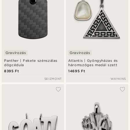
Gravírozás
Gravírozás
Panther | Fekete szénszálas
Atlantis | Gyöngyházas és
dögcédula
háromszöges medál szett
8395 Ft
14695 Ft
SEIZMONT
WAYKINS