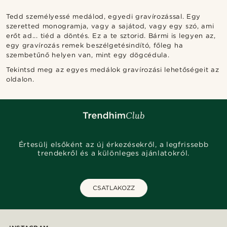
Tedd személyessé medálod, egyedi gravírozással. Egy
szeretted monogramja, vagy a sajátod, vagy egy szó, ami
erőt ad... tiéd a döntés. Ez a te sztorid. Bármi is legyen az,
egy gravírozás remek beszélgetésindító, főleg ha
szembetűnő helyen van, mint egy dögcédula.
Tekintsd meg az egyes medálok gravírozási lehetőségeit az
oldalon.
Értesülj elsőként az új érkezésekről, a legfrissebb
trendekről és a különleges ajánlatokról.
CSATLAKOZZ