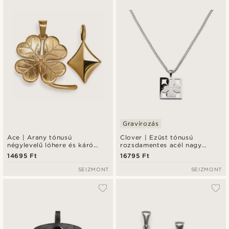
Gravírozás
Ace | Arany tónusú
Clover | Ezüst tónusú
négylevelű lóhere és káró
rozsdamentes acél nagy
medál szett
lóhere medál nyaklánc
14695 Ft
16795 Ft
SEIZMONT
SEIZMONT