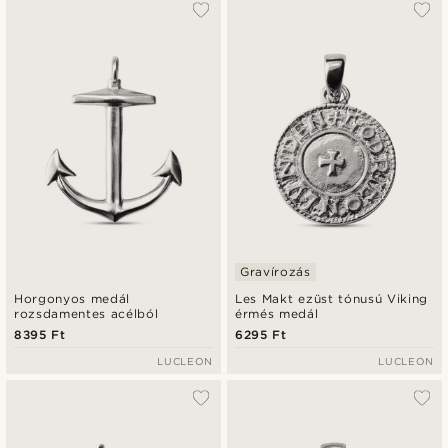
A legkeresettebb
Legfrissebb
Legalacsonyabb ár
Legmagasabb ár
Gravírozás
Horgonyos medál
Les Makt ezüst tónusú Viking
rozsdamentes acélból
érmés medál
8395 Ft
6295 Ft
LUCLEON
LUCLEON