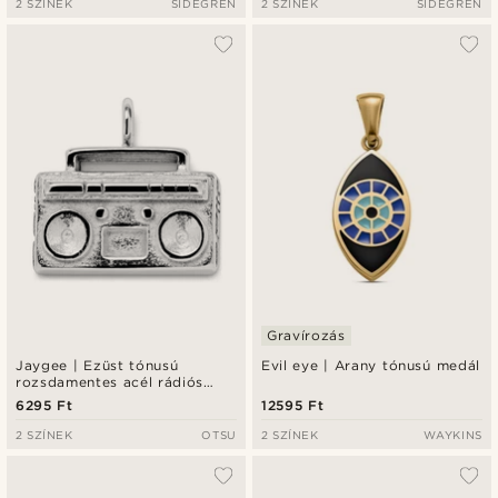
2 SZÍNEK
SIDEGREN
2 SZÍNEK
SIDEGREN
Gravírozás
Jaygee | Ezüst tónusú
Evil eye | Arany tónusú medál
rozsdamentes acél rádiós
medál
6295 Ft
12595 Ft
2 SZÍNEK
OTSU
2 SZÍNEK
WAYKINS