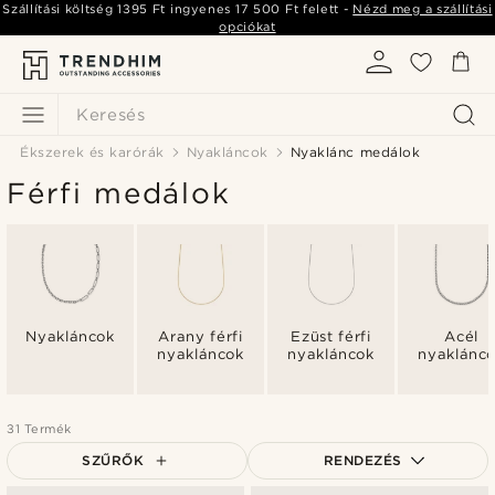
Szállítási költség
1395 Ft
ingyenes
17 500 Ft
felett -
Nézd meg a szállítási
opciókat
Keresés
Ékszerek és karórák
Nyakláncok
Nyaklánc medálok
Férfi medálok
Nyakláncok
Arany férfi
Ezüst férfi
Acél
nyakláncok
nyakláncok
nyaklánc
31 Termék
SZŰRŐK
RENDEZÉS