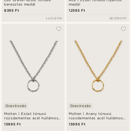
keresztes medál
medál
8395 Ft
12595 Ft
LUCLEON
SEIZMONT
Gravírozás
Gravírozás
Molten | Ezüst tónusú
Molten | Arany tónusú
rozsdamentes acél hullámos
rozsdamentes acél hullámos
gyűrű medál nyaklánc 4 mm
gyűrű medál nyaklánc 4 mm
15995 Ft
15995 Ft