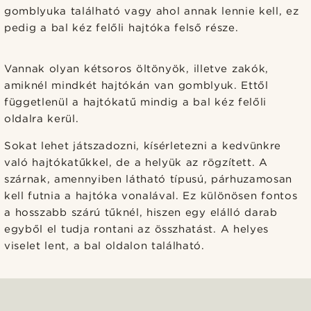
gomblyuka található vagy ahol annak lennie kell, ez
pedig a bal kéz felőli hajtóka felső része.
Vannak olyan kétsoros öltönyök, illetve zakók,
amiknél mindkét hajtókán van gomblyuk. Ettől
függetlenül a hajtókatű mindig a bal kéz felőli
oldalra kerül.
Sokat lehet játszadozni, kísérletezni a kedvünkre
való hajtókatűkkel, de a helyük az rögzített. A
szárnak, amennyiben látható típusú, párhuzamosan
kell futnia a hajtóka vonalával. Ez különösen fontos
a hosszabb szárú tűknél, hiszen egy elálló darab
egyből el tudja rontani az összhatást. A helyes
viselet lent, a bal oldalon található.