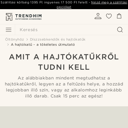
Szállítási költség
1395 Ft
ingyenes
17 500 Ft
felett -
Nézd meg a szállítási
opciókat
Keresés
Öltönyhöz
Díszzsebkendők és hajtókatűk
A hajtókatű - a tökéletes útmutató
AMIT A HAJTÓKATŰKRŐL
TUDNI KELL
Az alábbiakban mindent megtudhatsz a
hajtókatűkről, legyen az a feltűzés helye, a hozzád
legjobban illő szín, vagy az alkalomhoz leginkább
illő darab. Csak 15 perc az egész!