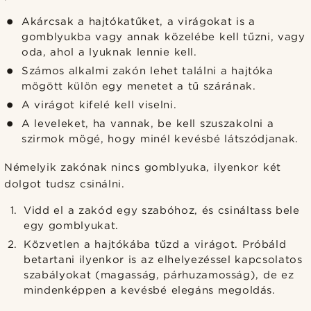
Akárcsak a hajtókatűket, a virágokat is a
gomblyukba vagy annak közelébe kell tűzni, vagy
oda, ahol a lyuknak lennie kell.
Számos alkalmi zakón lehet találni a hajtóka
mögött külön egy menetet a tű szárának.
A virágot kifelé kell viselni.
A leveleket, ha vannak, be kell szuszakolni a
szirmok mögé, hogy minél kevésbé látszódjanak.
Némelyik zakónak nincs gomblyuka, ilyenkor két
dolgot tudsz csinálni.
Vidd el a zakód egy szabóhoz, és csináltass bele
egy gomblyukat.
Közvetlen a hajtókába tűzd a virágot. Próbáld
betartani ilyenkor is az elhelyezéssel kapcsolatos
szabályokat (magasság, párhuzamosság), de ez
mindenképpen a kevésbé elegáns megoldás.