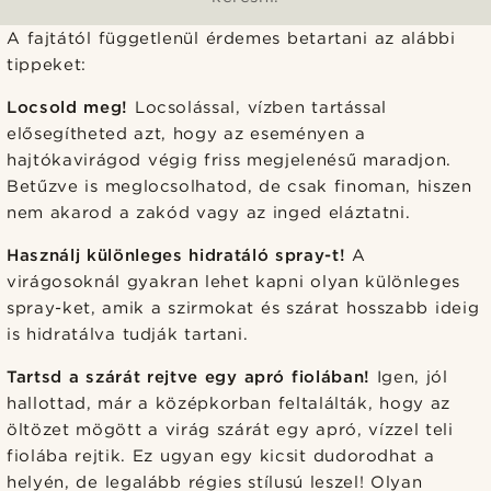
A fajtától függetlenül érdemes betartani az alábbi
tippeket:
Locsold meg!
Locsolással, vízben tartással
elősegítheted azt, hogy az eseményen a
hajtókavirágod végig friss megjelenésű maradjon.
Betűzve is meglocsolhatod, de csak finoman, hiszen
nem akarod a zakód vagy az inged eláztatni.
Használj különleges hidratáló spray-t!
A
virágosoknál gyakran lehet kapni olyan különleges
spray-ket, amik a szirmokat és szárat hosszabb ideig
is hidratálva tudják tartani.
Tartsd a szárát rejtve egy apró fiolában!
Igen, jól
hallottad, már a középkorban feltalálták, hogy az
öltözet mögött a virág szárát egy apró, vízzel teli
fiolába rejtik. Ez ugyan egy kicsit dudorodhat a
helyén, de legalább régies stílusú leszel! Olyan