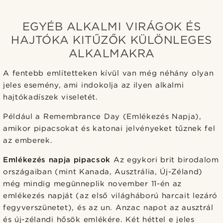
EGYÉB ALKALMI VIRÁGOK ÉS
HAJTÓKA KITŰZŐK KÜLÖNLEGES
ALKALMAKRA
A fentebb említetteken kívül van még néhány olyan
jeles esemény, ami indokolja az ilyen alkalmi
hajtókadíszek viseletét.
Például a Remembrance Day (Emlékezés Napja),
amikor pipacsokat és katonai jelvényeket tűznek fel
az emberek.
Emlékezés napja pipacsok
Az egykori brit birodalom
országaiban (mint Kanada, Ausztrália, Új-Zéland)
még mindig megünneplik november 11-én az
emlékezés napját (az első világháború harcait lezáró
fegyverszünetet), és az un. Anzac napot az ausztrál
és új-zélandi hősök emlékére. Két héttel e jeles