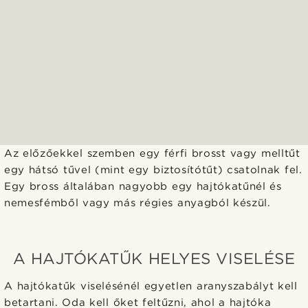
Az előzőekkel szemben egy férfi brosst vagy melltűt
egy hátsó tűvel (mint egy biztosítótűt) csatolnak fel.
Egy bross általában nagyobb egy hajtókatűnél és
nemesfémből vagy más régies anyagból készül.
A HAJTÓKATŰK HELYES VISELÉSE
A hajtókatűk viselésénél egyetlen aranyszabályt kell
betartani. Oda kell őket feltűzni, ahol a hajtóka