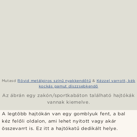
Mutasd
Rövid metálpiros színű nyakkendőtű
&
Kézzel varrott, kék
kockás pamut díszzsebkendő
Az ábrán egy zakón/sportkabáton található hajtókák
vannak kiemelve.
A legtöbb hajtókán van egy gomblyuk fent, a bal
kéz felőli oldalon, ami lehet nyitott vagy akár
összevarrt is. Ez itt a hajtókatű dedikált helye.