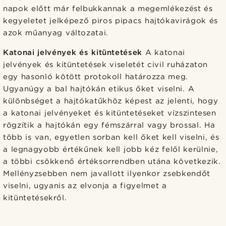
napok előtt már felbukkannak a megemlékezést és
kegyeletet jelképező piros pipacs hajtókavirágok és
azok műanyag változatai.
Katonai jelvények és kitüntetések
A katonai
jelvények és kitüntetések viseletét civil ruházaton
egy hasonló kötött protokoll határozza meg.
Ugyanúgy a bal hajtókán etikus őket viselni. A
különbséget a hajtókatűkhöz képest az jelenti, hogy
a katonai jelvényeket és kitüntetéseket vízszintesen
rögzítik a hajtókán egy fémszárral vagy brossal. Ha
több is van, egyetlen sorban kell őket kell viselni, és
a legnagyobb értékűnek kell jobb kéz felől kerülnie,
a többi csökkenő értéksorrendben utána következik.
Mellényzsebben nem javallott ilyenkor zsebkendőt
viselni, ugyanis az elvonja a figyelmet a
kitüntetésekről.