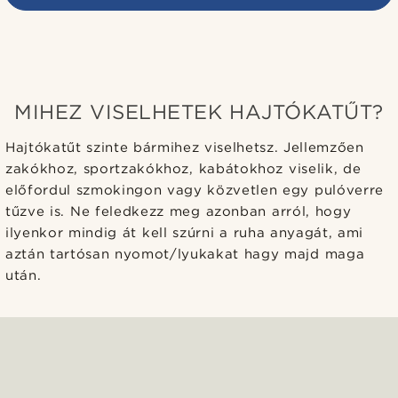
MIHEZ VISELHETEK HAJTÓKATŰT?
Hajtókatűt szinte bármihez viselhetsz. Jellemzően
zakókhoz, sportzakókhoz, kabátokhoz viselik, de
előfordul szmokingon vagy közvetlen egy pulóverre
tűzve is. Ne feledkezz meg azonban arról, hogy
ilyenkor mindig át kell szúrni a ruha anyagát, ami
aztán tartósan nyomot/lyukakat hagy majd maga
után.