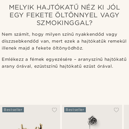
MELYIK HAJTÓKATŰ NÉZ KI JÓL
EGY FEKETE ÖLTÖNNYEL VAGY
SZMOKINGGAL?
Nem számít, hogy milyen színű nyakkendőd vagy
díszzsebkendőd van, mert ezek a hajtókatűk remekül
illenek majd a fekete öltönyödhöz.
Emlékezz a fémek egyezésére – aranyszínű hajtókatű
arany órával, ezüstszínű hajtókatű ezüst órával.
Bestseller
Bestseller