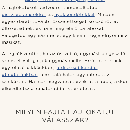
A hajtókatűket kedvedre kombinálhatod
díszzsebkendőkkel
és
nyakkendőtűkkel
. Minden
egyes darab további összetettséget kölcsönöz az
öltözetednek, és ha a megfelelő darabokat
válogatod egymás mellé, egyik sem fogja elnyomni a
másikat.
A legcélszerűbb, ha az összeillő, egymást kiegészítő
színeket válogatjuk egymás mellé. Erről már írtunk
egy előző cikkünkben,
a díszzsebkendős
útmutatónkban
, ahol találhatsz egy interaktív
színkört is. Ha már megvannak ezek az alapok, akkor
elkezdhetsz a ruhatáraddal kísérletezni.
MILYEN FAJTA HAJTÓKATŰT
VÁLASSZAK?