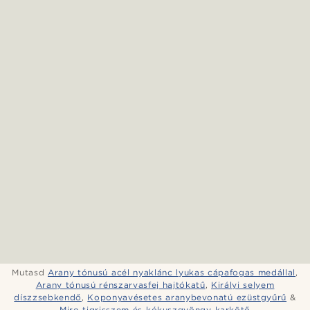
Mutasd
Arany tónusú acél nyaklánc lyukas cápafogas medállal
,
Arany tónusú rénszarvasfej hajtókatű
,
Királyi selyem
díszzsebkendő
,
Koponyavésetes aranybevonatú ezüstgyűrű
&
Miro tigrisszem és kókuszgyöngy karkötő