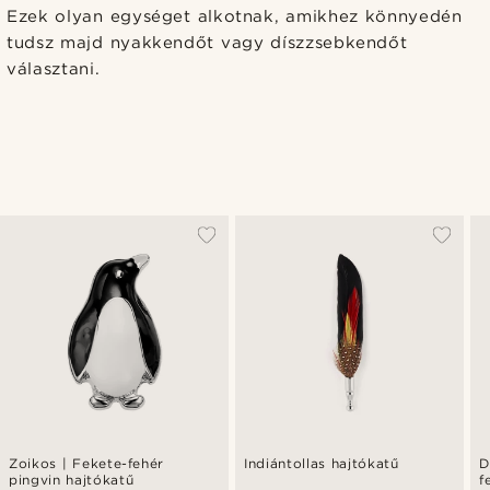
Ezek olyan egységet alkotnak, amikhez könnyedén
tudsz majd nyakkendőt vagy díszzsebkendőt
választani.
Zoikos | Fekete-fehér
Indiántollas hajtókatű
D
pingvin hajtókatű
f