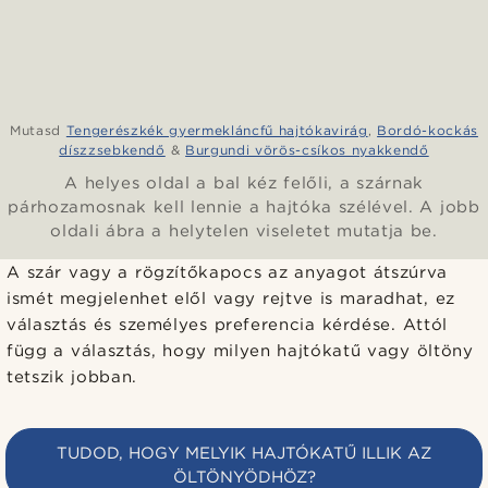
Mutasd
Tengerészkék gyermekláncfű hajtókavirág
,
Bordó-kockás
díszzsebkendő
&
Burgundi vörös-csíkos nyakkendő
A helyes oldal a bal kéz felőli, a szárnak
párhozamosnak kell lennie a hajtóka szélével. A jobb
oldali ábra a helytelen viseletet mutatja be.
A szár vagy a rögzítőkapocs az anyagot átszúrva
ismét megjelenhet elől vagy rejtve is maradhat, ez
választás és személyes preferencia kérdése. Attól
függ a választás, hogy milyen hajtókatű vagy öltöny
tetszik jobban.
TUDOD, HOGY MELYIK HAJTÓKATŰ ILLIK AZ
ÖLTÖNYÖDHÖZ?