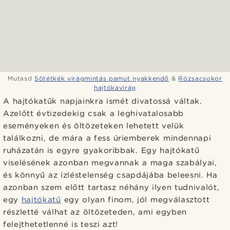
Mutasd
Sötétkék virágmintás pamut nyakkendő
&
Rózsacsokor
hajtókavirág
A hajtókatűk napjainkra ismét divatossá váltak.
Azelőtt évtizedekig csak a leghivatalosabb
eseményeken és öltözeteken lehetett velük
találkozni, de mára a fess úriemberek mindennapi
ruházatán is egyre gyakoribbak. Egy hajtókatű
viselésének azonban megvannak a maga szabályai,
és könnyű az ízléstelenség csapdájába beleesni. Ha
azonban szem előtt tartasz néhány ilyen tudnivalót,
egy
hajtókatű
egy olyan finom, jól megválasztott
részletté válhat az öltözeteden, ami egyben
felejthetetlenné is teszi azt!