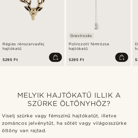
Gravírozás
Régies rénszarvasfej
Polírozott fémrózsa
D
hajtókatű
hajtókatű
h
5295 Ft
5295 Ft
5
MELYIK HAJTÓKATŰ ILLIK A
SZÜRKE ÖLTÖNYHÖZ?
Viselj szürke vagy fémszínű hajtókatűt, illetve
zománcos jelvénytűt, ha sötét vagy világosszürke
öltöny van rajtad.