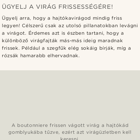
ÜGYELJ A VIRÁG FRISSESSÉGÉRE!
Ügyelj arra, hogy a hajtókavirágod mindig friss
legyen! Célszerű csak az utolsó pillanatokban levágni
a virágot. Érdemes azt is észben tartani, hogy a
különböző virágfajták más-más ideig maradnak
frissek. Például a szegfűk elég sokáig bírják, míg a
rózsák hamarabb elhervadnak.
A boutonniere frissen vágott virág a hajtókád
gomblyukába tűzve, ezért azt virágüzletben kell
keresni.