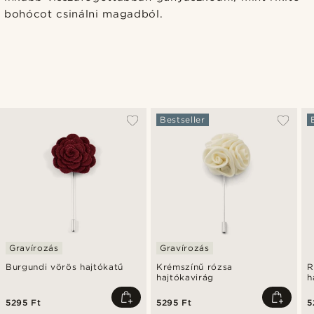
bohócot csinálni magadból.
Bestseller
Gravírozás
Gravírozás
Burgundi vörös hajtókatű
Krémszínű rózsa
R
hajtókavirág
h
5295 Ft
5295 Ft
5