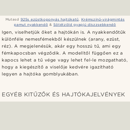
Mutasd
925s ezüstkoponyás hajtókatű
,
Krémszínű-virágmintás
pamut nyakkendő
&
Sötétzöld gyapjú díszzsebkendő
Igen, viselhetjük őket a hajtókán is. A nyakkendőtűk
különféle nemesfémekből készülnek (arany, ezüst,
réz). A megjelenésük, akár egy hosszú tű, ami egy
fémkapocsban végződik. A modelltől függően ez a
kapocs lehet a tű vége vagy lehet fel-le mozgatható,
hogy a kiegészítő a viselője kedvére igazítható
legyen a hajtóka gomblyukában.
EGYÉB KITŰZŐK ÉS HAJTÓKAJELVÉNYEK