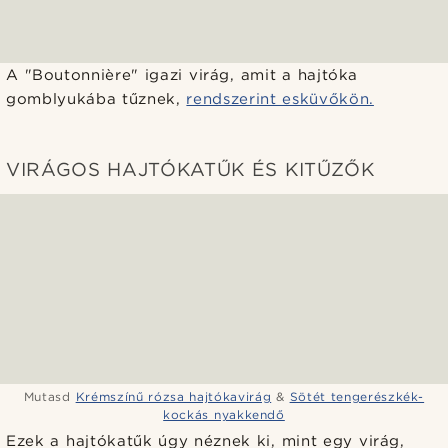
A "Boutonnière" igazi virág, amit a hajtóka
gomblyukába tűznek,
rendszerint esküvőkön.
VIRÁGOS HAJTÓKATŰK ÉS KITŰZŐK
Mutasd
Krémszínű rózsa hajtókavirág
&
Sötét tengerészkék-
kockás nyakkendő
Ezek a hajtókatűk úgy néznek ki, mint egy virág,