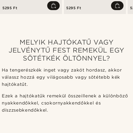
h
5295 Ft
5295 Ft
5
MELYIK HAJTÓKATŰ VAGY
JELVÉNYTŰ FEST REMEKÜL EGY
SÖTÉTKÉK ÖLTÖNNYEL?
Ha tengerészkék inget vagy zakót hordasz, akkor
válassz hozzá egy világosabb vagy sötétebb kék
hajtókatűt.
Ezek a hajtókatűk remekül összeillenek a különböző
nyakkendőkkel, csokornyakkendőkkel és
díszzsebkendőkkel.