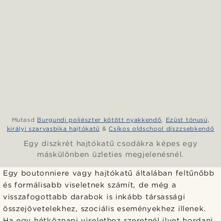
Mutasd
Burgundi poliészter kötött nyakkendő
,
Ezüst tónusú,
királyi szarvasbika hajtókatű
&
Csíkos oldschool díszzsebkendő
Egy diszkrét hajtókatű csodákra képes egy
máskülönben üzleties megjelenésnél.
Egy boutonniere vagy hajtókatű általában feltűnőbb
és formálisabb viseletnek számít, de még a
visszafogottabb darabok is inkább társassági
összejövetelekhez, szociális eseményekhez illenek.
Ha egy hétköznapi viselethez szeretnél ilyet hordani,