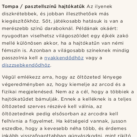
Tompa / pasztellszínű hajtókatűk
Az ilyenek
diszkrétebbek, és jobban illeszthetőek más
kiegészítőkhöz. Sőt, játékosabb hatásuk is van a
merészebb színű daraboknál. Példának okáért:
nyugodtan viselhetsz világoszöldet egy éjkék zakó
mellé különösen akkor, ha a hajtókatűn van némi
fémszín is. Azonban a világosabb színeknek mindig
passzolnia kell a
nyakkendődhöz
vagy a
díszzsebkendődhöz
.
Végül emlékezz arra, hogy az öltözeted lényege
végeredményben az, hogy kiemelje az arcod és a
fizikai megjelenésed. Nem az a cél, hogy a többiek a
hajtókatűdet bámulják. Ennek a kelléknek is a teljes
öltözeted szerves részévé kell válnia, az
öltözetednek pedig elsősorban az arcodra kell
felhívnia a figyelmet. Ha kétségeid vannak, jusson
eszedbe, hogy a kevesebb néha több, és érdemes
inkább visszafogottabban gúnyászkodni, mint rikító