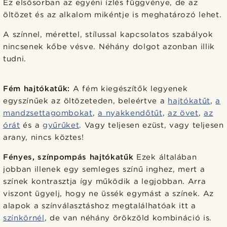
Ez elsősorban az egyéni ízlés függvénye, de az
öltözet és az alkalom mikéntje is meghatározó lehet.
A színnel, mérettel, stílussal kapcsolatos szabályok
nincsenek kőbe vésve. Néhány dolgot azonban illik
tudni.
Fém hajtókatűk:
A fém kiegészítők legyenek
egyszínűek az öltözeteden, beleértve a
hajtókatűt
,
a
mandzsettagombokat
,
a nyakkendőtűt
,
az övet
,
az
órát
és a
gyűrűket
. Vagy teljesen ezüst, vagy teljesen
arany, nincs köztes!
Fényes, színpompás hajtókatűk
Ezek általában
jobban illenek egy semleges színű inghez, mert a
színek kontrasztja így működik a legjobban. Arra
viszont ügyelj, hogy ne üssék egymást a színek. Az
alapok a színválasztáshoz megtalálhatóak itt a
színkörnél
, de van néhány örökzöld kombináció is.