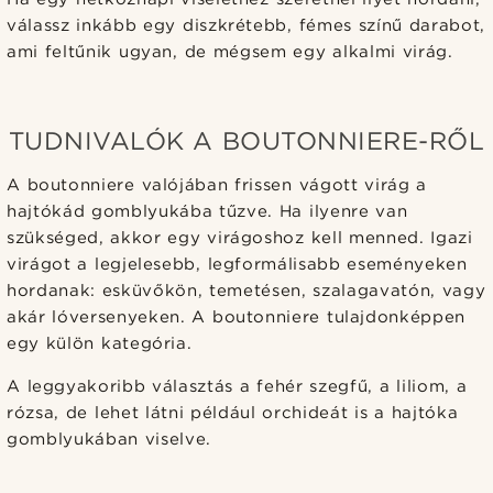
válassz inkább egy diszkrétebb, fémes színű darabot,
ami feltűnik ugyan, de mégsem egy alkalmi virág.
TUDNIVALÓK A BOUTONNIERE-RŐL
A boutonniere valójában frissen vágott virág a
hajtókád gomblyukába tűzve. Ha ilyenre van
szükséged, akkor egy virágoshoz kell menned. Igazi
virágot a legjelesebb, legformálisabb eseményeken
hordanak: esküvőkön, temetésen, szalagavatón, vagy
akár lóversenyeken. A boutonniere tulajdonképpen
egy külön kategória.
A leggyakoribb választás a fehér szegfű, a liliom, a
rózsa, de lehet látni például orchideát is a hajtóka
gomblyukában viselve.