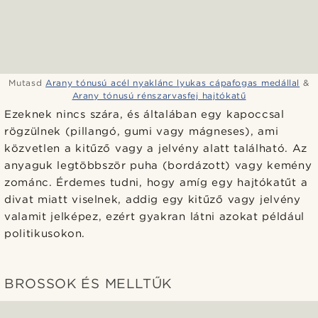
Mutasd
Arany tónusú acél nyaklánc lyukas cápafogas medállal
&
Arany tónusú rénszarvasfej hajtókatű
Ezeknek nincs szára, és általában egy kapoccsal
rögzülnek (pillangó, gumi vagy mágneses), ami
közvetlen a kitűző vagy a jelvény alatt található. Az
anyaguk legtöbbször puha (bordázott) vagy kemény
zománc. Érdemes tudni, hogy amíg egy hajtókatűt a
divat miatt viselnek, addig egy kitűző vagy jelvény
valamit jelképez, ezért gyakran látni azokat például
politikusokon.
BROSSOK ÉS MELLTŰK