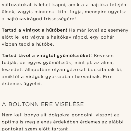
változatokat is lehet kapni, amik a a hajtóka tetején
ülnek, vagyis mindenki látni fogja, mennyire ügyelsz
a hajtókavirágod frissességére!
Tartsd a virágot a hűtőben!
Ha már jóval az esemény
előtt le lett vágva a hajtókavirágod, egy pohár
vízben tedd a hűtőbe.
Tartsd távol a virágtól gyümölcsöket!
Kevesen
tudják, de egyes gyümölcsök, mint pl. az alma,
leszedett állapotban olyan gázokat bocsátanak ki,
amiktől a virágok gyorsabban hervadnak. Erre
érdemes ügyelni.
A BOUTONNIERE VISELÉSE
Nem kell bonyolult dolgokra gondolni, viszont az
optimális megjelenés érdekében érdemes az alábbi
pontokat szem előtt tartani: