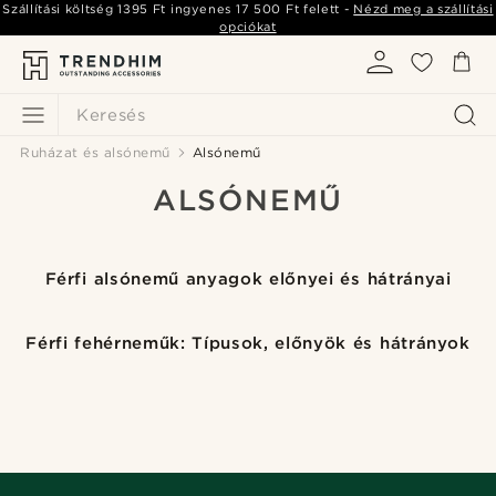
Szállítási költség
1395 Ft
ingyenes
17 500 Ft
felett -
Nézd meg a szállítási
opciókat
Keresés
Ruházat és alsónemű
Alsónemű
ALSÓNEMŰ
Férfi alsónemű anyagok előnyei és hátrányai
Férfi fehérneműk: Típusok, előnyök és hátrányok