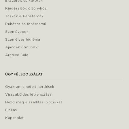
Ékszerek és karórák
Kiegészítők öltönyhöz
Táskák & Pénztárcák
Ruházat és fehérnemű
Szemüvegek
Személyes higiénia
Ajándék útmutató
Archive Sale
ÜGYFÉLSZOLGÁLAT
Gyakran ismételt kérdések
Visszaküldés létrehozása
Nézd meg a szállítási opciókat
Elállás
Kapcsolat