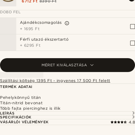
6712 Ft
8390 Ft
DOBD FEL
Ajándékcsomagolás
+
1695 Ft
Férfi utazó ékszertartó
+
6295 Ft
MÉRET KIVÁLASZTÁSA
Szállítási költség 1395 Ft - ingyenes 17 500 Ft felett
TERMÉK ADATAI
Pehelykönnyű titán
Titán-nitrid bevonat
Több fajta piercinghez is illik
LEÍRÁS
SPECIFIKÁCIÓK
VÁSÁRLÓI VÉLEMÉNYEK
4.8