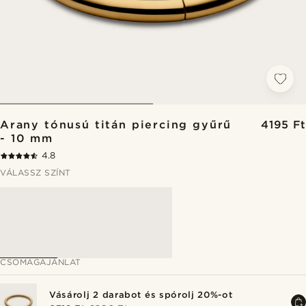
Arany tónusú titán piercing gyűrű
4195 Ft
- 10 mm
4.8
VÁLASSZ SZÍNT
CSOMAGAJÁNLAT
Vásárolj 2 darabot és spórolj 20%-ot