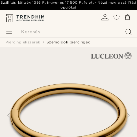
Szállítási költség
1395 Ft
ingyenes
17 500 Ft
felett -
Nézd meg a szállítási
opciókat
Keresés
Piercing ékszerek
Szemöldök piercingek