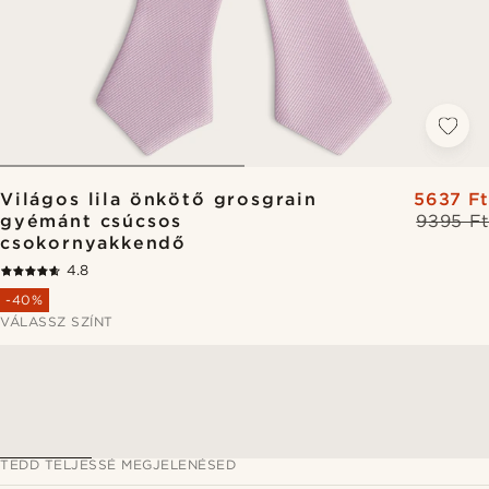
Világos lila önkötő grosgrain
5637 Ft
gyémánt csúcsos
9395 Ft
csokornyakkendő
4.8
-40%
VÁLASSZ SZÍNT
TEDD TELJESSÉ MEGJELENÉSED