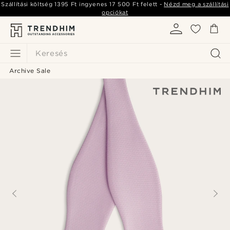
Szállítási költség
1395 Ft
ingyenes
17 500 Ft
felett -
Nézd meg a szállítási
opciókat
Keresés
Archive Sale