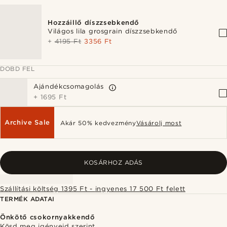
Hozzáillő díszzsebkendő
Világos lila grosgrain díszzsebkendő
+
4195 Ft
3356 Ft
DOBD FEL
Ajándékcsomagolás
+
1695 Ft
Archive Sale
Akár 50% kedvezmény
Vásárolj most
KOSÁRHOZ ADÁS
Szállítási költség 1395 Ft - ingyenes 17 500 Ft felett
TERMÉK ADATAI
Önkötő csokornyakkendő
Kösd meg igényeid szerint