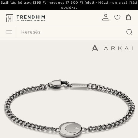
Szállítási költség
1395 Ft
ingyenes
17 500 Ft
felett -
Nézd meg a szállítási
opciókat
Keresés