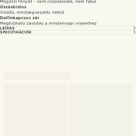
Megőrzi fényét - nem rozsdásodik, nem fakul
Úszásbiztos
Vízálló, minőségvesztés nélkül
Delfinkapcsos zár
Megbízható záródás a mindennapi viselethez
LEÍRÁS
SPECIFIKÁCIÓK