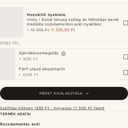
Hozzáillő nyaklánc
Unity | Ezüst tónusú csillag és félholdas kerek
medálos rozsdamentes acél nyaklánc
+
12 595 Ft
11 335,50 Ft
DOBD FEL
Ajándékcsomagolás
+
1695 Ft
Férfi utazó ékszertartó
+
6295 Ft
MÉRET KIVÁLASZTÁSA
Szállítási költség 1395 Ft - ingyenes 17 500 Ft felett
TERMÉK ADATAI
Rozsdamentes acél