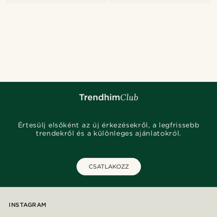
Értesülj elsőként az új érkezésekről, a legfrissebb
trendekről és a különleges ajánlatokról.
CSATLAKOZZ
INSTAGRAM