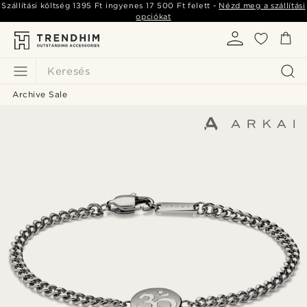
Szállítási költség
1395 Ft
ingyenes
17 500 Ft
felett -
Nézd meg a szállítási
opciókat
Keresés
Archive Sale