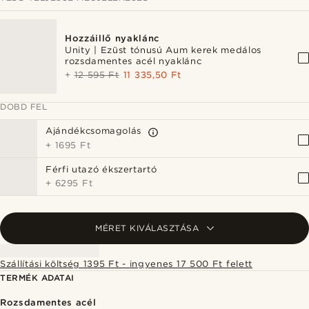
Hozzáillő nyaklánc
Unity | Ezüst tónusú Aum kerek medálos
rozsdamentes acél nyaklánc
+
12 595 Ft
11 335,50 Ft
DOBD FEL
Ajándékcsomagolás
+
1695 Ft
Férfi utazó ékszertartó
+
6295 Ft
MÉRET KIVÁLASZTÁSA
Szállítási költség 1395 Ft - ingyenes 17 500 Ft felett
TERMÉK ADATAI
Rozsdamentes acél