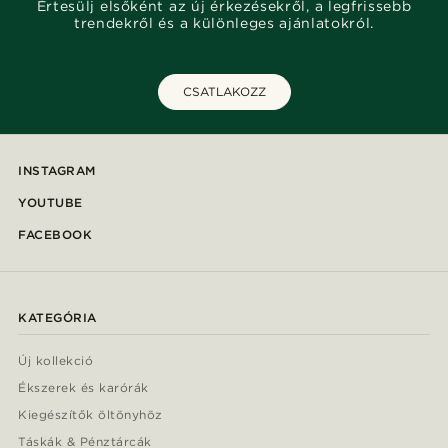
Értesülj elsőként az új érkezésekről, a legfrissebb
trendekről és a különleges ajánlatokról.
CSATLAKOZZ
INSTAGRAM
YOUTUBE
FACEBOOK
KATEGÓRIA
Új kollekció
Ékszerek és karórák
Kiegészítők öltönyhöz
Táskák & Pénztárcák