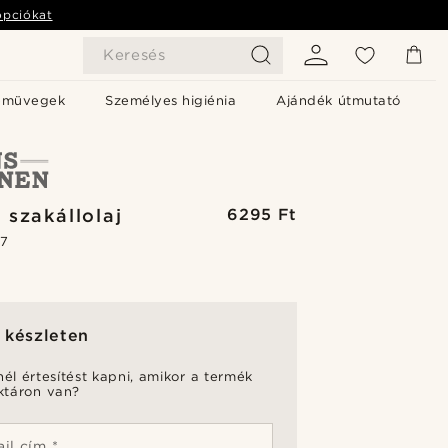
opciókat
Keresés
emüvegek
Személyes higiénia
Ajándék útmutató
 szakállolaj
6295 Ft
.7
 készleten
nél értesítést kapni, amikor a termék
aktáron van?
il cím *