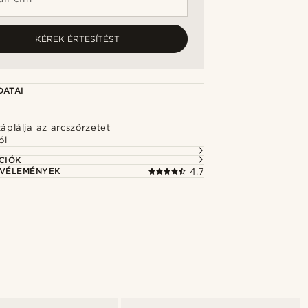
KÉREK ÉRTESÍTÉST
DATAI
 táplálja az arcszőrzetet
ól
CIÓK
 VÉLEMÉNYEK
4.7