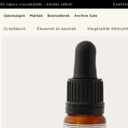
30 napos visszaküldés - kérdés nélkül!
Szállítá
Újdonságok
Márkák
Bestsellerek
Archive Sale
Új kollekció
Ékszerek és karórák
Kiegészítők öltönyh