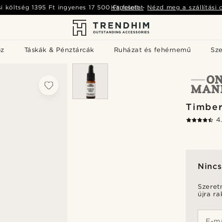
si költség
1395 Ft
ingyenes
17 500 Ft
Kapcsolat
felett
-
Nézd meg a szállítási 
öz
Táskák & Pénztárcák
Ruházat és fehérnemű
Sz
Timber
4
Nincs
Szeret
újra r
E-ma