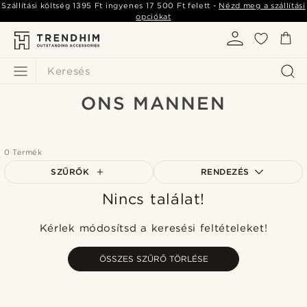
Szállítási költség
1395 Ft
ingyenes
17 500 Ft
felett -
Nézd meg a szállítási
opciókat
Keresés
ONS MANNEN
0 Termék
SZŰRŐK
RENDEZÉS
Nincs találat!
A legkeresettebb
Legfrissebb
Kérlek módosítsd a keresési feltételeket!
Legalacsonyabb ár
Legmagasabb ár
ÖSSZES SZŰRŐ TÖRLÉSE