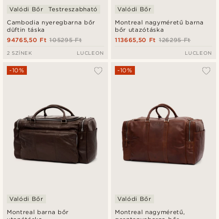
Valódi Bőr
Testreszabható
Valódi Bőr
Cambodia nyeregbarna bőr
Montreal nagyméretű barna
düftin táska
bőr utazótáska
94765,50 Ft
105295 Ft
113665,50 Ft
126295 Ft
2 SZÍNEK
LUCLEON
LUCLEON
-10%
-10%
Valódi Bőr
Valódi Bőr
Montreal barna bőr
Montreal nagyméretű,