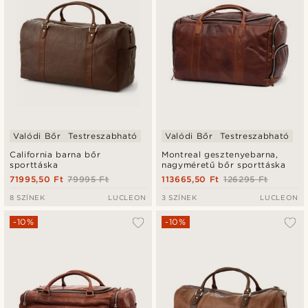
Valódi Bőr
Testreszabható
Valódi Bőr
Testreszabható
California barna bőr
Montreal gesztenyebarna,
sporttáska
nagyméretű bőr sporttáska
71995,50 Ft
79995 Ft
113665,50 Ft
126295 Ft
8 SZÍNEK
LUCLEON
3 SZÍNEK
LUCLEON
-10%
-10%