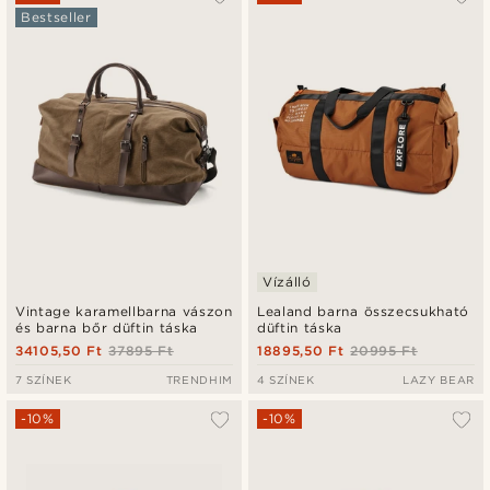
Bestseller
Legfrissebb
Legalacsonyabb ár
Legmagasabb ár
Vízálló
Vintage karamellbarna vászon
Lealand barna összecsukható
és barna bőr düftin táska
düftin táska
34105,50 Ft
37895 Ft
18895,50 Ft
20995 Ft
7 SZÍNEK
TRENDHIM
4 SZÍNEK
LAZY BEAR
-10%
-10%