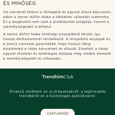
ÉS MINŐSÉG
Ha szeretnél kitűnni a tömegből és egyedi stílust képviselni,
akkor a barna düftin táska a tökéletes választás számodra.
Ez a kiegészítő nem csak a praktikumot szolgálja, hanem a
személyiségedet is kifejezi.
A barna düftin táska minőségi anyagokból készül, így
hosszú élettartammal rendelkezik. A strapabíró anyagok és
a precíz varrások garantálják, hogy hosszú ideig
élvezheted a táska kényelmét és stílusát. Emellett a táska
egyedi részletei és különleges dizájnja még inkább kiemelik
a személyiségedet és stílusodat.
Értesülj elsőként az új érkezésekről, a legfrissebb
trendekről és a különleges ajánlatokról.
CSATLAKOZZ