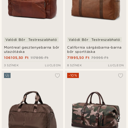
Valódi Bőr
Testreszabható
Valódi Bőr
Testreszabható
Montreal gesztenyebarna bőr
California sárgásbarna-barna
utazótáska
bőr sporttáska
106105,50 Ft
117895 Ft
71995,50 Ft
79995 Ft
3 SZÍNEK
LUCLEON
8 SZÍNEK
LUCLEON
Új
-10%