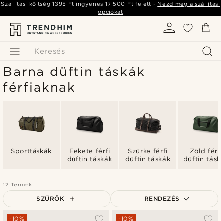
Szállítási költség
1395 Ft
ingyenes
17 500 Ft
felett -
Nézd meg a szállítási
opciókat
Keresés
Barna düftin táskák
férfiaknak
Sporttáskák
Fekete férfi
Szürke férfi
Zöld férf
düftin táskák
düftin táskák
düftin tás
12 Termék
SZŰRŐK
RENDEZÉS
A legkeresettebb
-10%
-10%