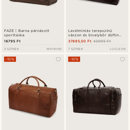
FAZE | Barna párnázott
Levélmintás terepszínű
sporttáska
vászon és bivalybőr düftin
táska
16795 Ft
37885,50 Ft
42095 Ft
3 SZÍNEK
WAYKINS
7 SZÍNEK
LUCLEON
-10%
-10%