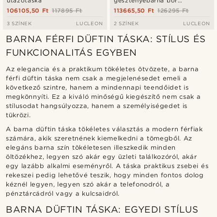
utazótáska
gesztenyebarna bőr
utazótáska
106105,50 Ft
117895 Ft
113665,50 Ft
126295 Ft
3 SZÍNEK
LUCLEON
2 SZÍNEK
LUCLEON
BARNA FÉRFI DÜFTIN TÁSKA: STÍLUS ÉS
FUNKCIONALITÁS EGYBEN
Az elegancia és a praktikum tökéletes ötvözete, a barna
férfi düftin táska nem csak a megjelenésedet emeli a
következő szintre, hanem a mindennapi teendőidet is
megkönnyíti. Ez a kiváló minőségű kiegészítő nem csak a
stílusodat hangsúlyozza, hanem a személyiségedet is
tükrözi.
A barna düftin táska tökéletes választás a modern férfiak
számára, akik szeretnének kiemelkedni a tömegből. Az
elegáns barna szín tökéletesen illeszkedik minden
öltözékhez, legyen szó akár egy üzleti találkozóról, akár
egy lazább alkalmi eseményről. A táska praktikus zsebei és
rekeszei pedig lehetővé teszik, hogy minden fontos dolog
kéznél legyen, legyen szó akár a telefonodról, a
pénztárcádról vagy a kulcsaidról.
BARNA DÜFTIN TÁSKA: EGYEDI STÍLUS