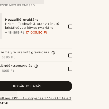
JESSÉ MEGJELENÉSED
Hozzáillő nyaklánc
Prism | Többszínű, arany tónusú
kristályüveg köves nyaklánc
+
18 895 Ft
17 005,50 Ft
Személyre szabott gravírozás
+
5395 Ft
Ajándékcsomagolás
+
1695 Ft
KOSÁRHOZ ADÁS
Szállítási költség 1395 Ft - ingyenes 17 500 Ft felett
DATAI