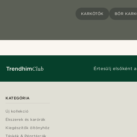
KARKÖTŐK
BŐR KARK
Értesülj elsőként a
KATEGÓRIA
Új kollekció
Ékszerek és karórák
Kiegészítők öltönyhöz
Táskák & Pénztárcák