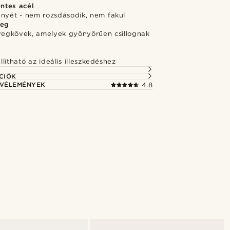
ntes acél
ényét - nem rozsdásodik, nem fakul
veg
üvegkövek, amelyek gyönyörűen csillognak
lítható az ideális illeszkedéshez
CIÓK
 VÉLEMÉNYEK
4.8
ust
Vásárold meg a stílust
@muki_mmm