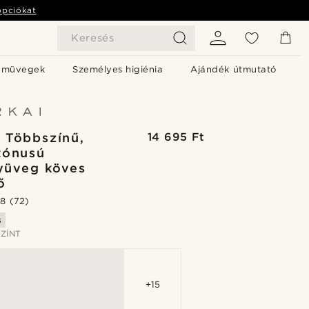
opciókat
Keresés
emüvegek
Személyes higiénia
Ajándék útmutató
| Többszínű,
14 695 Ft
tónusú
lyüveg köves
ő
.8
(72)
s
ZÍNT
+15