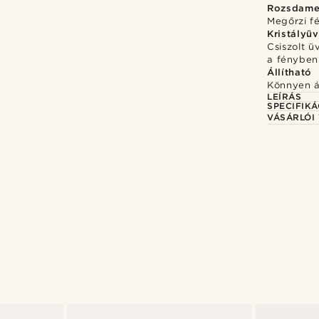
Rozsdame
Megőrzi f
Kristályü
Csiszolt 
a fényben
Állítható
Könnyen ál
LEÍRÁS
SPECIFIKÁ
VÁSÁRLÓI
sárold meg a stílust
Vásárold meg a stíl
@pabloceazar