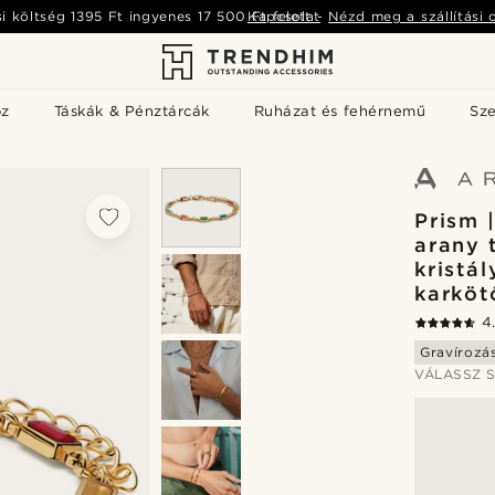
si költség
1395 Ft
ingyenes
17 500 Ft
Kapcsolat
felett
-
Nézd meg a szállítási 
öz
Táskák & Pénztárcák
Ruházat és fehérnemű
Sz
Prism 
arany 
kristá
karköt
4
Gravírozá
VÁLASSZ S