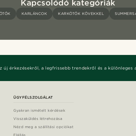
Kapcsolódó kategóriák
ÖTŐK
KARLÁNCOK
KARKÖTŐK KÖVEKKEL
SUMMERS
z új érkezésekről, a legfrissebb trendekről és a különleges 
ÜGYFÉLSZOLGÁLAT
Gyakran ismételt kérdések
Visszaküldés létrehozása
Nézd meg a szállítási opciókat
Elállás