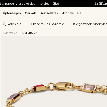
30 napos visszaküldés - kérdés nélkül!
Szállítá
Újdonságok
Márkák
Bestsellerek
Archive Sale
Új kollekció
Ékszerek és karórák
Kiegészítők öltönyh
Karkötők
Karláncok