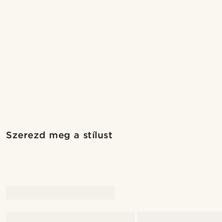
Vásárold meg a stílust
Vá
Szerezd meg a stílust
@marcossapere
@pabloceazar