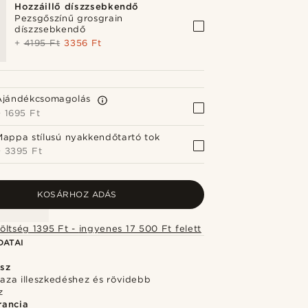
Hozzáillő díszzsebkendő
Pezsgőszínű grosgrain
díszzsebkendő
+
4195 Ft
3356 Ft
Ajándékcsomagolás
+
1695 Ft
Mappa stílusú nyakkendőtartó tok
+
3395 Ft
KOSÁRHOZ ADÁS
Szállítási költség 1395 Ft - ingyenes 17 500 Ft felett
DATAI
sz
laza illeszkedéshez és rövidebb
z
rancia