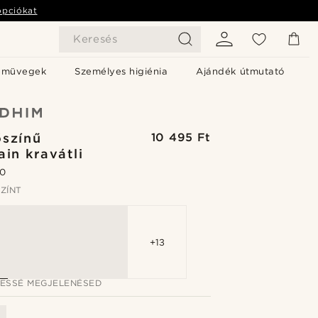
opciókat
Keresés
emüvegek
Személyes higiénia
Ajándék útmutató
színű
10 495 Ft
ain kravátli
.0
ZÍNT
+13
JESSÉ MEGJELENÉSED