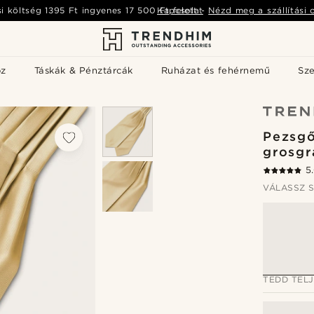
si költség
1395 Ft
ingyenes
17 500 Ft
Kapcsolat
felett
-
Nézd meg a szállítási 
öz
Táskák & Pénztárcák
Ruházat és fehérnemű
Sz
Pezsgő
grosgr
5
VÁLASSZ S
TEDD TEL