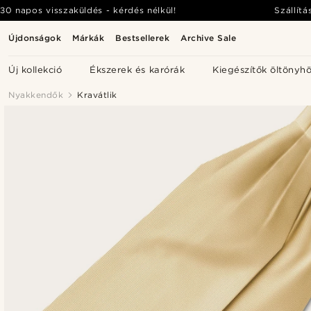
30 napos visszaküldés - kérdés nélkül!
Szállítá
Újdonságok
Márkák
Bestsellerek
Archive Sale
Új kollekció
Ékszerek és karórák
Kiegészítők öltönyh
Nyakkendők
Kravátlik