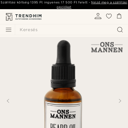
Szállítási költség
1395 Ft
ingyenes
17 500 Ft
felett -
Nézd meg a szállítási
opciókat
Keresés