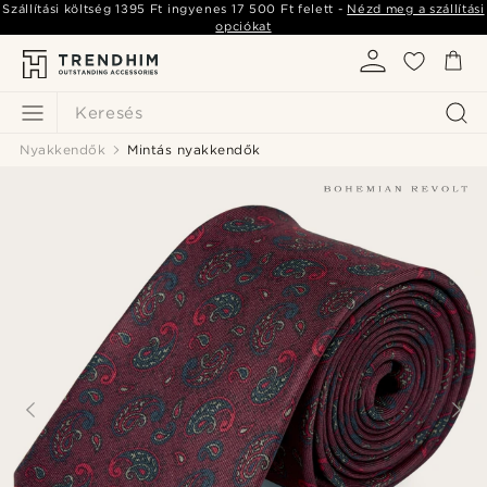
Szállítási költség
1395 Ft
ingyenes
17 500 Ft
felett -
Nézd meg a szállítási
opciókat
Keresés
Nyakkendők
Mintás nyakkendők