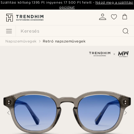
Szállítási költség
1395 Ft
ingyenes
17 500 Ft
felett -
Nézd meg a szállítási
opciókat
Keresés
Napszemüvegek
Retró napszemüvegek