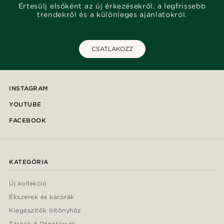
Értesülj elsőként az új érkezésekről, a legfrissebb
trendekről és a különleges ajánlatokról.
CSATLAKOZZ
INSTAGRAM
YOUTUBE
FACEBOOK
KATEGÓRIA
Új kollekció
Ékszerek és karórák
Kiegészítők öltönyhöz
Táskák & Pénztárcák