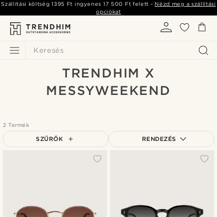
Szállítási költség
1395 Ft
ingyenes
17 500 Ft
felett -
Nézd meg a szállítási
opciókat
Keresés
TRENDHIM X
MESSYWEEKEND
2 Termék
SZŰRŐK
RENDEZÉS
A legkeresettebb
Legfrissebb
Legalacsonyabb ár
Legmagasabb ár