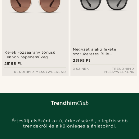
Négyzet alakú fekete
Kerek rózsaarany tónusú
szarukeretes Bille
Lennon napszemüveg
napszemüveg
25195 Ft
25195 Ft
3 SZÍNEK
TRENDHIM X
TRENDHIM X MESSYWEEKEND
MESSYWEEKEND
Értesülj elsőként az új érkezésekről, a legfrissebb
trendekről és a különleges ajánlatokról.