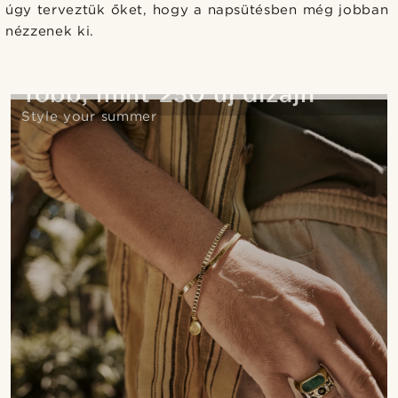
úgy terveztük őket, hogy a napsütésben még jobban
nézzenek ki.
Több, mint 250 új dizájn
Style your summer