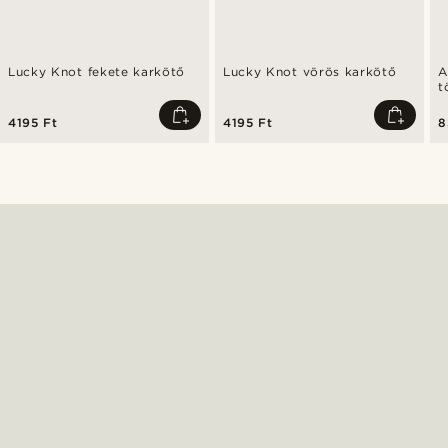
Lucky Knot fekete karkötő
Lucky Knot vörös karkötő
A
t
k
4195 Ft
4195 Ft
8