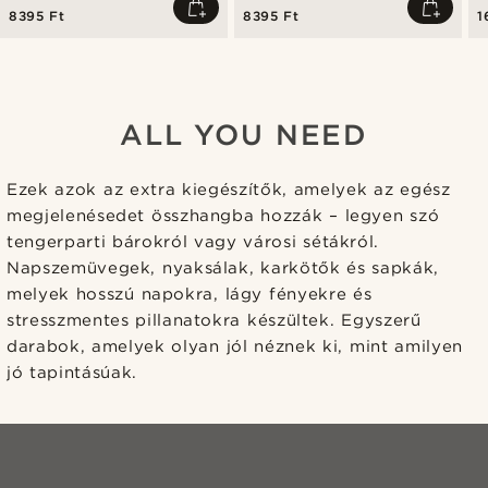
8395 Ft
8395 Ft
1
ALL YOU NEED
Ezek azok az extra kiegészítők, amelyek az egész
megjelenésedet összhangba hozzák – legyen szó
tengerparti bárokról vagy városi sétákról.
Napszemüvegek, nyaksálak, karkötők és sapkák,
melyek hosszú napokra, lágy fényekre és
stresszmentes pillanatokra készültek. Egyszerű
darabok, amelyek olyan jól néznek ki, mint amilyen
jó tapintásúak.