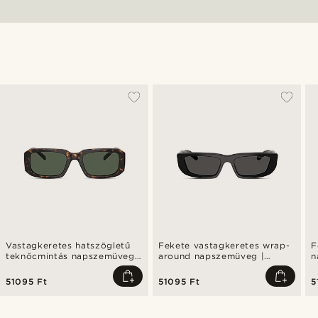
Vastagkeretes hatszögletű
Fekete vastagkeretes wrap-
F
teknőcmintás napszemüveg |
around napszemüveg |
n
Arnette 0AN4318
Arnette 0AN4357
0
51095 Ft
51095 Ft
5