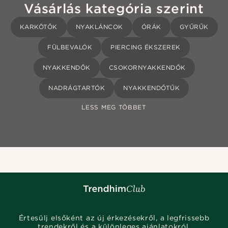
Vásárlás kategória szerint
KARKÖTŐK
NYAKLÁNCOK
ÓRÁK
GYŰRŰK
FÜLBEVALÓK
PIERCING ÉKSZEREK
NYAKKENDŐK
CSOKORNYAKKENDŐK
NADRÁGTARTÓK
NYAKKENDŐTŰK
LESS MEG TÖBBET
Értesülj elsőként az új érkezésekről, a legfrissebb
trendekről és a különleges ajánlatokról.