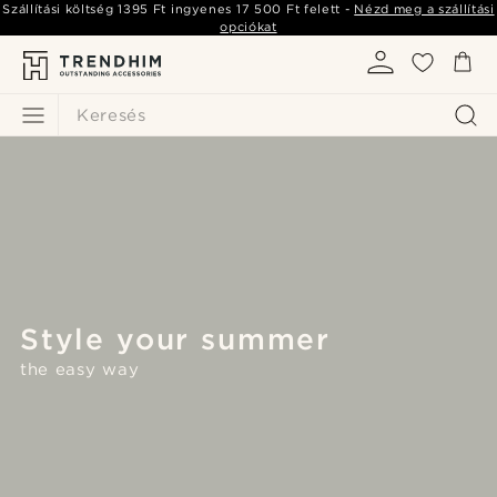
Szállítási költség
1395 Ft
ingyenes
17 500 Ft
felett -
Nézd meg a szállítási
opciókat
Keresés
Style your summer
the easy way