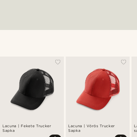
Lacuna | Fekete Trucker
Lacuna | Vörös Trucker
L
Sapka
Sapka
s