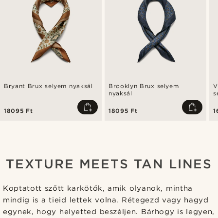
Bryant Brux selyem nyaksál
Brooklyn Brux selyem
V
nyaksál
s
18095 Ft
18095 Ft
1
TEXTURE MEETS TAN LINES
Koptatott szőtt karkötők, amik olyanok, mintha
mindig is a tieid lettek volna. Rétegezd vagy hagyd
egynek, hogy helyetted beszéljen. Bárhogy is legyen,