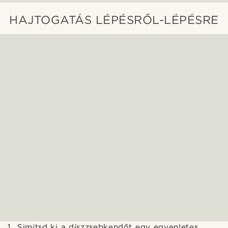
HAJTOGATÁS LÉPÉSRŐL-LÉPÉSRE
Simítsd ki a díszzsebkendőt egy egyenletes