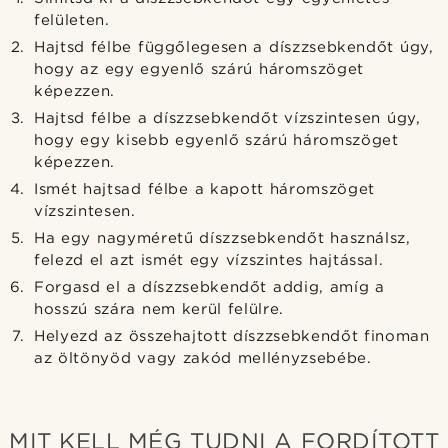
felületen.
Hajtsd félbe függőlegesen a díszzsebkendőt úgy,
hogy az egy egyenlő szárú háromszöget
képezzen.
Hajtsd félbe a díszzsebkendőt vízszintesen úgy,
hogy egy kisebb egyenlő szárú háromszöget
képezzen.
Ismét hajtsad félbe a kapott háromszöget
vízszintesen.
Ha egy nagyméretű díszzsebkendőt használsz,
felezd el azt ismét egy vízszintes hajtással.
Forgasd el a díszzsebkendőt addig, amíg a
hosszú szára nem kerül felülre.
Helyezd az összehajtott díszzsebkendőt finoman
az öltönyöd vagy zakód mellényzsebébe.
MIT KELL MÉG TUDNI A FORDÍTOTT