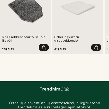
Díszzsebkendőtartó szürke
Fehér egyszerű
S
filcből
díszzsebkendő
d
2595 Ft
4195 Ft
4
Értesülj elsőként az új érkezésekről, a legfrissebb
trendekről és a különleges ajánlatokról.