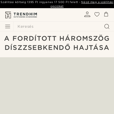
Szállítási költség
1395 Ft
ingyenes
17 500 Ft
felett -
Nézd meg a szállítási
opciókat
Keresés
A FORDÍTOTT HÁROMSZÖG
DÍSZZSEBKENDŐ HAJTÁSA