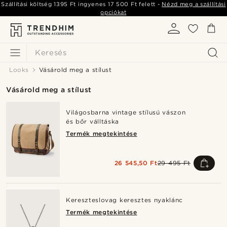
Szállítási költség
1395 Ft
ingyenes
17 500 Ft
felett -
Nézd meg a szállítási
opciókat
Keresés
Looks
Vásárold meg a stílust
Vásárold meg a stílust
Világosbarna vintage stílusú vászon
és bőr válltáska
Termék megtekintése
26 545,50 Ft
29 495 Ft
Kereszteslovag keresztes nyaklánc
Termék megtekintése