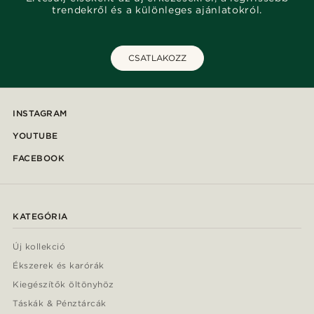
trendekről és a különleges ajánlatokról.
CSATLAKOZZ
INSTAGRAM
YOUTUBE
FACEBOOK
KATEGÓRIA
Új kollekció
Ékszerek és karórák
Kiegészítők öltönyhöz
Táskák & Pénztárcák