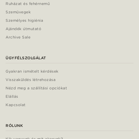
Ruházat és fehérnemű
Szemüvegek
Személyes higiénia
Ajándék útmutató
Archive Sale
ÜGYFÉLSZOLGÁLAT
Gyakran ismételt kérdések
Visszaküldés létrehozása
Nézd meg a szállítási opciókat
Elállás
Kapcsolat
RÓLUNK
Kik vagyunk és mit akarunk?