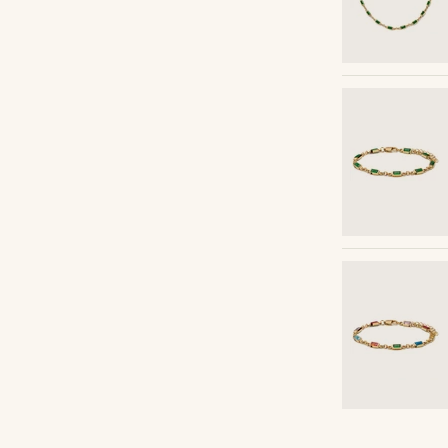
Vásárold meg a stílust
Vá