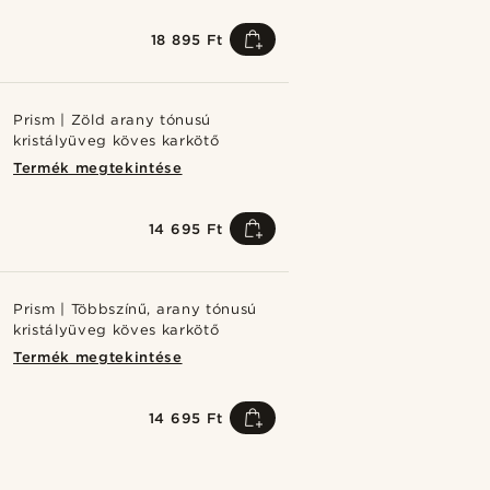
18 895 Ft
Prism | Zöld arany tónusú
kristályüveg köves karkötő
Termék megtekintése
14 695 Ft
Prism | Többszínű, arany tónusú
kristályüveg köves karkötő
Termék megtekintése
14 695 Ft
sárold meg a stílust
Vásárold meg 