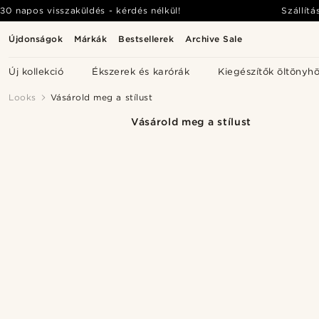
30 napos visszaküldés - kérdés nélkül!
Szállítá
Újdonságok
Márkák
Bestsellerek
Archive Sale
Új kollekció
Ékszerek és karórák
Kiegészítők öltönyh
Looks
Vásárold meg a stílust
Vásárold meg a stílust