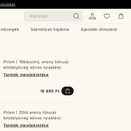
opciókat
Keresés
emüvegek
Személyes higiénia
Ajándék útmutató
Prism | Többszínű, arany tónusú
kristályüveg köves nyaklánc
Termék megtekintése
18 895 Ft
Prism | Zöld arany tónusú
kristályüveg köves nyaklánc
Termék megtekintése