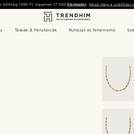
si költség
1395 Ft
ingyenes
17 500 Ft
Kapcsolat
felett
-
Nézd meg a szállítási 
öz
Táskák & Pénztárcák
Ruházat és fehérnemű
Sz