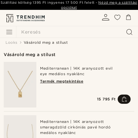
Szállítási költség
1395 Ft
ingyenes
17 500 Ft
felett -
Nézd meg a szállítási
opciókat
Keresés
Looks
Vásárold meg a stílust
Vásárold meg a stílust
Mediterranean | 14K aranyozott evil
eye medálos nyaklánc
Termék megtekintése
15 795 Ft
Mediterranean | 14K aranyozott
smaragdzöld cirkóniás pavé hordó
medálos nyaklánc