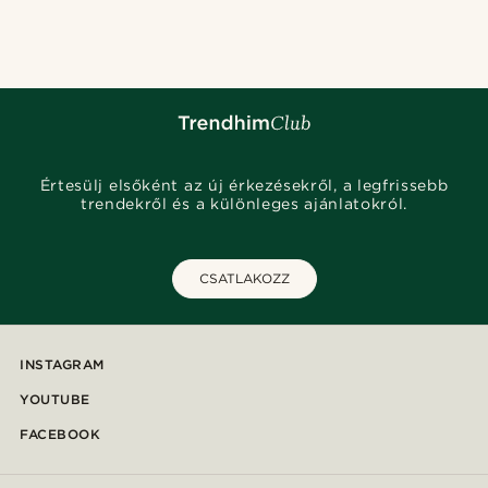
@_pedropinto25
@daniigarciia01
@jaimedeelgado
@christophercharles
@pabloceazar
@daniigarciia01
@gianlucca_franco11
Értesülj elsőként az új érkezésekről, a legfrissebb
trendekről és a különleges ajánlatokról.
CSATLAKOZZ
INSTAGRAM
YOUTUBE
FACEBOOK