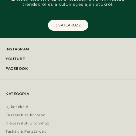
trendekről és a különleges ajánlatokról.
CSATLAKOZZ
INSTAGRAM
YOUTUBE
FACEBOOK
KATEGÓRIA
Új kollekció
Ékszerek és karórák
Kiegészítők öltönyhöz
Táskák & Pénztárcák