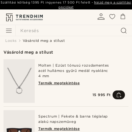
Szállítási költség
1395 Ft
ingyenes
17 500 Ft
felett -
Nézd meg a szállítási
opciókat
Keresés
Looks
Vásárold meg a stílust
Vásárold meg a stílust
Molten | Ezüst tónusú rozsdamentes
acél hullámos gyűrű medál nyaklánc
4 mm
Termék megtekintése
15 995 Ft
Spectrum | Fekete & barna téglalap
alakú napszemüveg
Termék megtekintése