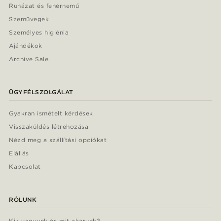
Ruházat és fehérnemű
Szemüvegek
Személyes higiénia
Ajándékok
Archive Sale
ÜGYFÉLSZOLGÁLAT
Gyakran ismételt kérdések
Visszaküldés létrehozása
Nézd meg a szállítási opciókat
Elállás
Kapcsolat
RÓLUNK
Kik vagyunk és mit akarunk?