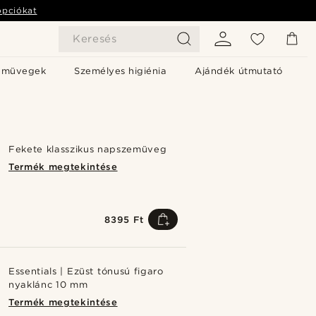
opciókat
Keresés
emüvegek
Személyes higiénia
Ajándék útmutató
Fekete klasszikus napszemüveg
Termék megtekintése
8395 Ft
Essentials | Ezüst tónusú figaro
nyaklánc 10 mm
Termék megtekintése