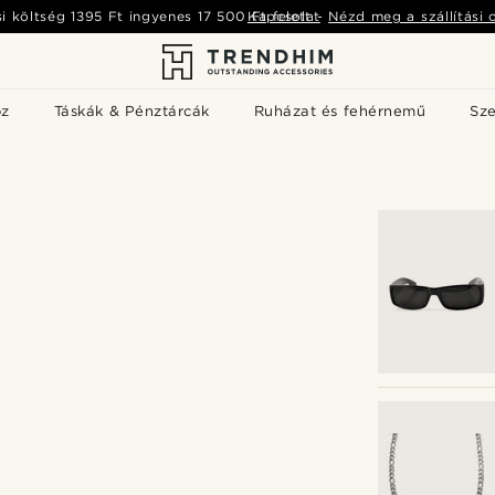
si költség
1395 Ft
ingyenes
17 500 Ft
Kapcsolat
felett
-
Nézd meg a szállítási 
öz
Táskák & Pénztárcák
Ruházat és fehérnemű
Sz