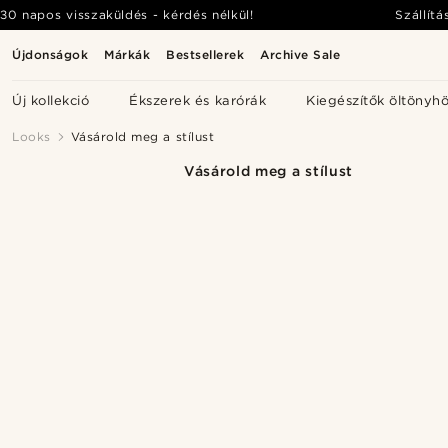
30 napos visszaküldés - kérdés nélkül!
Szállítá
Újdonságok
Márkák
Bestsellerek
Archive Sale
Új kollekció
Ékszerek és karórák
Kiegészítők öltönyh
Looks
Vásárold meg a stílust
Vásárold meg a stílust