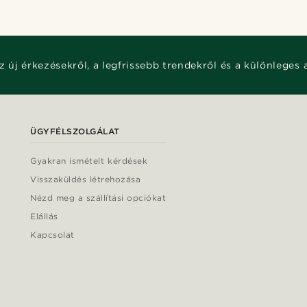
z új érkezésekről, a legfrissebb trendekről és a különleges 
ÜGYFÉLSZOLGÁLAT
Gyakran ismételt kérdések
Visszaküldés létrehozása
Nézd meg a szállítási opciókat
Elállás
Kapcsolat