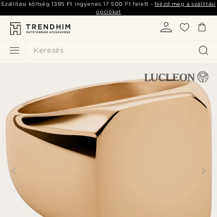
Szállítási költség
1395 Ft
ingyenes
17 500 Ft
felett -
Nézd meg a szállítási
opciókat
Keresés