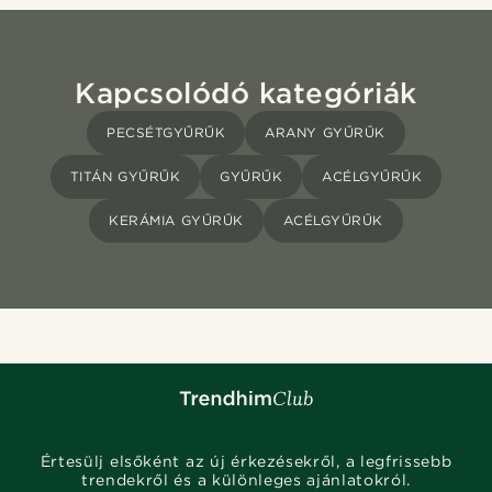
Kapcsolódó kategóriák
PECSÉTGYŰRŰK
ARANY GYŰRŰK
TITÁN GYŰRŰK
GYŰRŰK
ACÉLGYŰRŰK
KERÁMIA GYŰRŰK
ACÉLGYŰRŰK
Értesülj elsőként az új érkezésekről, a legfrissebb
trendekről és a különleges ajánlatokról.