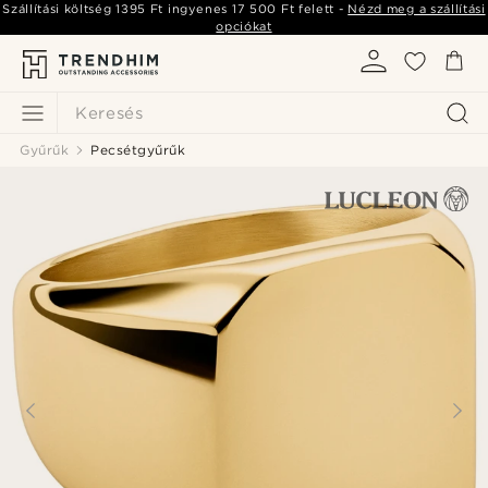
Szállítási költség
1395 Ft
ingyenes
17 500 Ft
felett -
Nézd meg a szállítási
opciókat
Keresés
Gyűrűk
Pecsétgyűrűk