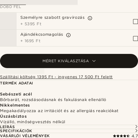
DOBD FEL
Személyre szabott gravírozás
+
5395 Ft
Ajándékcsomagolás
+
1695 Ft
MÉRET KIVÁLASZTÁSA
Szállítási költség 1395 Ft - ingyenes 17 500 Ft felett
TERMÉK ADATAI
Sebészeti acél
Bőrbarát, rozsdásodásnak és fakulásnak ellenálló
Nikkelmentes
Megakadályozza az irritációt és az allergiás reakciókat
Úszásbiztos
Vízálló, minőségvesztés nélkül
LEÍRÁS
SPECIFIKÁCIÓK
VÁSÁRLÓI VÉLEMÉNYEK
4.7