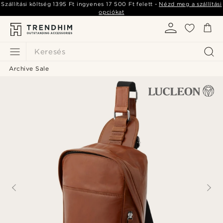
Szállítási költség
1395 Ft
ingyenes
17 500 Ft
felett -
Nézd meg a szállítási
opciókat
Keresés
Archive Sale