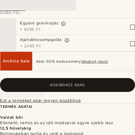
DOBD FEL
Egyéni gravírozás
+
6295 Ft
Ajándékcsomagolás
+
2495 Ft
Archive Sale
Akár 50% kedvezmény
Vásárolj most
KOSÁRHOZ ADÁS
Ezt a terméket akár ingyen kiszállítjuk
TERMÉK ADATAI
Valódi bőr
Ellenálló, tartós és az idő múlásával egyre szebb lesz
12,5 hüvelykig
Biztonságban tartja és védi a laptopod