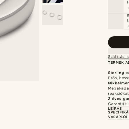
5
TERMÉK A
Sterling e
Erős, hos
Nikkelme
Megakadály
reakciókat
2 éves ga
Garantált 
LEÍRÁS
SPECIFIKÁ
VÁSÁRLÓI