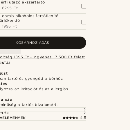
Férfi utazó ékszertartó
+
6295 Ft
 darab alkoholos fertőtlenítő
törlőkendő
+
1995 Ft
KOSÁRHOZ ADÁS
Szállítási költség 1395 Ft - ingyenes 17 500 Ft felett
DATAI
züst
szan tartó és gyengéd a bőrhöz
ntes
ozza az irritációt és az allergiás
rancia
minőség a tartós bizalomért.
CIÓK
 VÉLEMÉNYEK
4.5