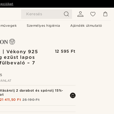
opciókat
Keresés
emüvegek
Személyes higiénia
Ajándék útmutató
 | Vékony 925
12 595 Ft
ng ezüst lapos
 fülbevaló – 7
.5
ÁNLAT
Vásárolj 2 darabot és spórolj 15%-
ot
21 411,50 Ft
25 190 Ft