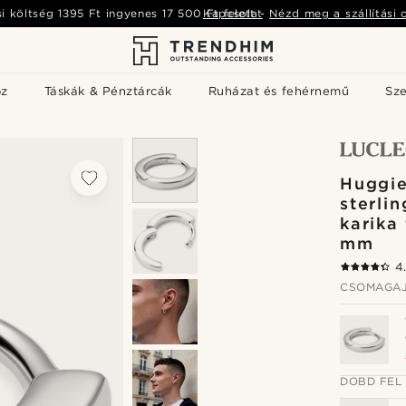
si költség
1395 Ft
ingyenes
17 500 Ft
Kapcsolat
felett
-
Nézd meg a szállítási 
öz
Táskák & Pénztárcák
Ruházat és fehérnemű
Sz
Huggie
sterli
karika
mm
4
CSOMAGAJ
DOBD FEL