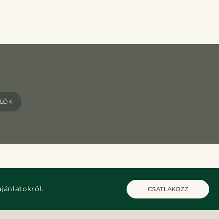
ALÓK
ajánlatokról.
CSATLAKOZZ