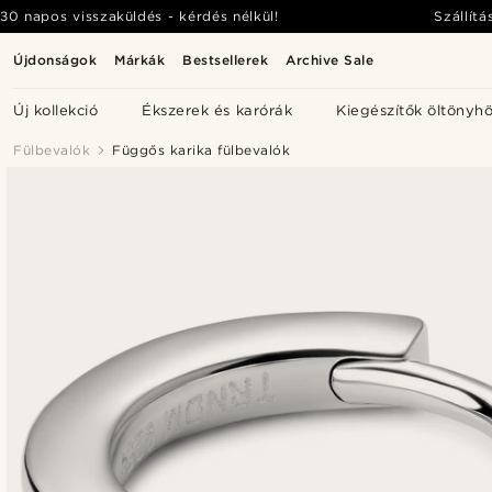
30 napos visszaküldés - kérdés nélkül!
Szállítá
Újdonságok
Márkák
Bestsellerek
Archive Sale
Új kollekció
Ékszerek és karórák
Kiegészítők öltönyh
Fülbevalók
Függős karika fülbevalók