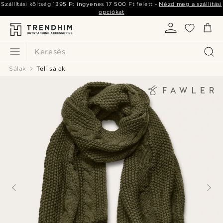
Szállítási költség
1395 Ft
ingyenes
17 500 Ft
felett -
Nézd meg a szállítási
opciókat
Keresés
Sálak
Téli sálak