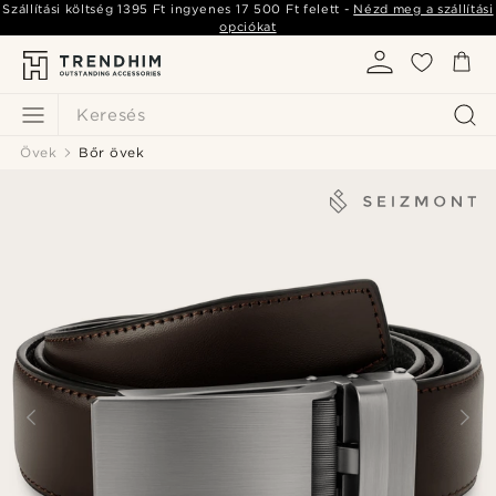
Szállítási költség
1395 Ft
ingyenes
17 500 Ft
felett -
Nézd meg a szállítási
opciókat
Keresés
Övek
Bőr övek