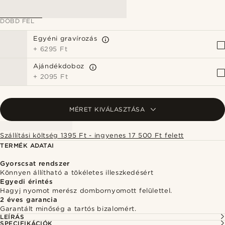
DOBD FEL
Egyéni gravírozás
+
6295 Ft
Ajándékdoboz
+
2095 Ft
MÉRET KIVÁLASZTÁSA
Szállítási költség 1395 Ft - ingyenes 17 500 Ft felett
TERMÉK ADATAI
Gyorscsat rendszer
Könnyen állítható a tökéletes illeszkedésért
Egyedi érintés
Hagyj nyomot merész dombornyomott felülettel.
2 éves garancia
Garantált minőség a tartós bizalomért.
LEÍRÁS
SPECIFIKÁCIÓK