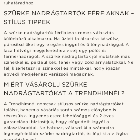
ruhatáradhoz.
SZÜRKE NADRÁGTARTÓK FÉRFIAKNAK –
STÍLUS TIPPEK
A szürke nadrágtartók férfiaknak remek választás
különböző alkalmakra. Ha üzleti találkozóra készülsz,
párosítsd őket egy elegáns inggel és öltönynadrággal. A
laza hétvégi megjelenéshez viselj egy pólót és
farmernadrágot. A szürke nadrágtartók jól mutatnak más
színekkel is, például kék, fehér vagy zöld árnyalatokkal. Ne
félj kísérletezni a színekkel és mintákkal, hogy igazán
egyedi megjelenést varázsolj magadnak.
MIÉRT VÁSÁROLJ SZÜRKE
NADRÁGTARTÓKAT A TRENDHIMNÉL?
A Trendhimnél nemcsak stílusos szürke nadrágtartókat
találsz, hanem a vásárlás során számos előnyben is
részesülsz. Ingyenes csere lehetőséggel és 2 éves
garanciával biztosítjuk, hogy elégedett legyél a
választásoddal. Ne habozz, válaszd ki a számodra
legmegfelelőbb szürke nadrágtartót, és lépj ki a világba
magabiztosan!