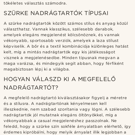
tökéletes választás számodra.
SZÜRKE NADRÁGTARTÓK TÍPUSAI
A szürke nadrágtartók között számos stílus és anyag közül
választhatsz. Vannak klasszikus, szélesebb darabok,
amelyek elegáns megjelenést kölcsönöznek, és vannak
vékonyabb, sportosabb verziók, amelyek a laza stílust
képviselik. A bőr és a textil kombinációja különleges hatást
kelt, míg a mintás nadrágtartók egy kis játékosságot
visznek a megjelenésedbe. Minden típusnak megvan a
maga varázsa, és mindegyik segít abban, hogy férfiként
magabiztosan lépj ki a világba.
HOGYAN VÁLASZD KI A MEGFELELŐ
NADRÁGTARTÓT?
A megfelelő nadrágtartó kiválasztásakor figyelj a méretre
és a stílusra. A nadrágtartónak kényelmesen kell
illeszkednie, nem szabad szorítania vagy lógni. A szélesebb
nadrágtartók jól mutatnak elegáns öltönyökkel, míg a
vékonyabbak a casual megjelenéshez passzolnak. Ne
feledd, hogy a szürke szín sokféle árnyalatban elérhető, így
érdemes kipróbálni, hogy melyik árnyalat illik legjobban a