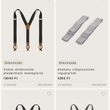
Gravírozás
Gravírozás
Széles sötétszürke
Keskeny világosszürke
átalakítható nadrágtartó
ingujjtartók
13095 Ft
5295 Ft
11 SZÍNEK
TRENDHIM
29 SZÍNEK
TRENDHIM