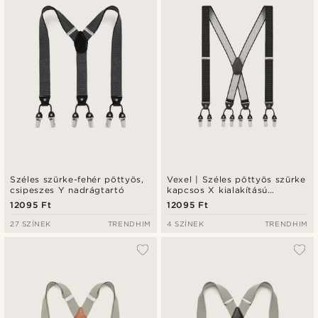
Legalacsonyabb ár
Legmagasabb ár
Széles szürke-fehér pöttyös,
Vexel | Széles pöttyös szürke
csipeszes Y nadrágtartó
kapcsos X kialakítású
nadrágtartó
12095 Ft
12095 Ft
27 SZÍNEK
TRENDHIM
4 SZÍNEK
TRENDHIM