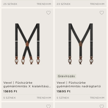
25 SZÍNEK
TRENDHIM
23 SZÍNEK
TRENDHIM
Gravírozás
Vexel | Füstszürke
Vexel | Füstszürke
gyémántmintás X kialakítású
gyémántmintás nadrágtartó
nadrágtartó
15695 Ft
15695 Ft
5 SZÍNEK
TRENDHIM
5 SZÍNEK
TRENDHIM