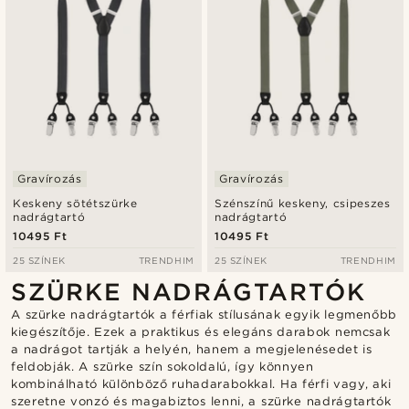
Gravírozás
Gravírozás
Keskeny sötétszürke
Szénszínű keskeny, csipeszes
nadrágtartó
nadrágtartó
10495 Ft
10495 Ft
25 SZÍNEK
TRENDHIM
25 SZÍNEK
TRENDHIM
SZÜRKE NADRÁGTARTÓK
A szürke nadrágtartók a férfiak stílusának egyik legmenőbb
kiegészítője. Ezek a praktikus és elegáns darabok nemcsak
a nadrágot tartják a helyén, hanem a megjelenésedet is
feldobják. A szürke szín sokoldalú, így könnyen
kombinálható különböző ruhadarabokkal. Ha férfi vagy, aki
szeretne vonzó és magabiztos lenni, a szürke nadrágtartók