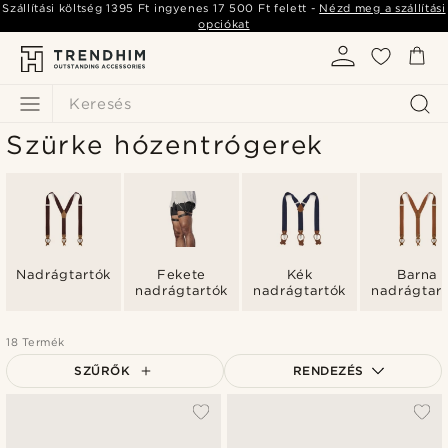
Szállítási költség
1395 Ft
ingyenes
17 500 Ft
felett -
Nézd meg a szállítási
opciókat
Keresés
Szürke hózentrógerek
Nadrágtartók
Fekete
Kék
Barna
nadrágtartók
nadrágtartók
nadrágtar
18 Termék
SZŰRŐK
RENDEZÉS
A legkeresettebb
Legfrissebb