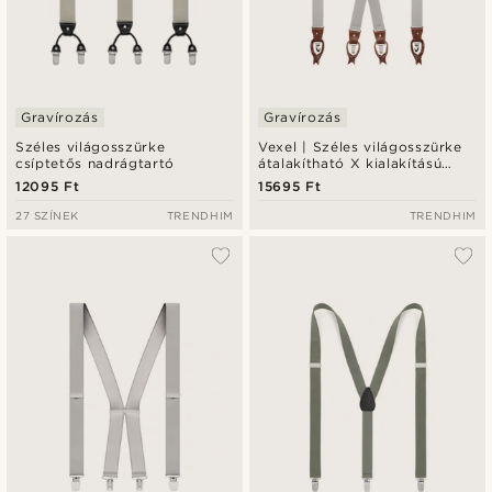
Gravírozás
Gravírozás
Széles világosszürke
Vexel | Széles világosszürke
csíptetős nadrágtartó
átalakítható X kialakítású
nadrágtartó
12095 Ft
15695 Ft
27 SZÍNEK
TRENDHIM
TRENDHIM