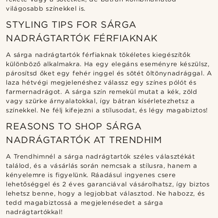
világosabb színekkel is.
STYLING TIPS FOR SÁRGA
NADRÁGTARTÓK FÉRFIAKNAK
A sárga nadrágtartók férfiaknak tökéletes kiegészítők
különböző alkalmakra. Ha egy elegáns eseményre készülsz,
párosítsd őket egy fehér inggel és sötét öltönynadrággal. A
laza hétvégi megjelenéshez válassz egy színes pólót és
farmernadrágot. A sárga szín remekül mutat a kék, zöld
vagy szürke árnyalatokkal, így bátran kísérletezhetsz a
színekkel. Ne félj kifejezni a stílusodat, és légy magabiztos!
REASONS TO SHOP SÁRGA
NADRÁGTARTÓK AT TRENDHIM
A Trendhimnél a sárga nadrágtartók széles választékát
találod, és a vásárlás során nemcsak a stílusra, hanem a
kényelemre is figyelünk. Ráadásul ingyenes csere
lehetőséggel és 2 éves garanciával vásárolhatsz, így biztos
lehetsz benne, hogy a legjobbat választod. Ne habozz, és
tedd magabiztossá a megjelenésedet a sárga
nadrágtartókkal!