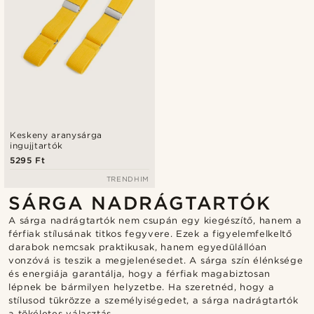
Keskeny aranysárga
ingujjtartók
5295 Ft
TRENDHIM
SÁRGA NADRÁGTARTÓK
A sárga nadrágtartók nem csupán egy kiegészítő, hanem a
férfiak stílusának titkos fegyvere. Ezek a figyelemfelkeltő
darabok nemcsak praktikusak, hanem egyedülállóan
vonzóvá is teszik a megjelenésedet. A sárga szín élénksége
és energiája garantálja, hogy a férfiak magabiztosan
lépnek be bármilyen helyzetbe. Ha szeretnéd, hogy a
stílusod tükrözze a személyiségedet, a sárga nadrágtartók
a tökéletes választás.