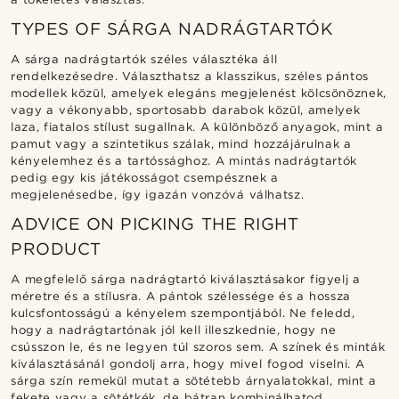
TYPES OF SÁRGA NADRÁGTARTÓK
A sárga nadrágtartók széles választéka áll
rendelkezésedre. Választhatsz a klasszikus, széles pántos
modellek közül, amelyek elegáns megjelenést kölcsönöznek,
vagy a vékonyabb, sportosabb darabok közül, amelyek
laza, fiatalos stílust sugallnak. A különböző anyagok, mint a
pamut vagy a szintetikus szálak, mind hozzájárulnak a
kényelemhez és a tartóssághoz. A mintás nadrágtartók
pedig egy kis játékosságot csempésznek a
megjelenésedbe, így igazán vonzóvá válhatsz.
ADVICE ON PICKING THE RIGHT
PRODUCT
A megfelelő sárga nadrágtartó kiválasztásakor figyelj a
méretre és a stílusra. A pántok szélessége és a hossza
kulcsfontosságú a kényelem szempontjából. Ne feledd,
hogy a nadrágtartónak jól kell illeszkednie, hogy ne
csússzon le, és ne legyen túl szoros sem. A színek és minták
kiválasztásánál gondolj arra, hogy mivel fogod viselni. A
sárga szín remekül mutat a sötétebb árnyalatokkal, mint a
fekete vagy a sötétkék, de bátran kombinálhatod