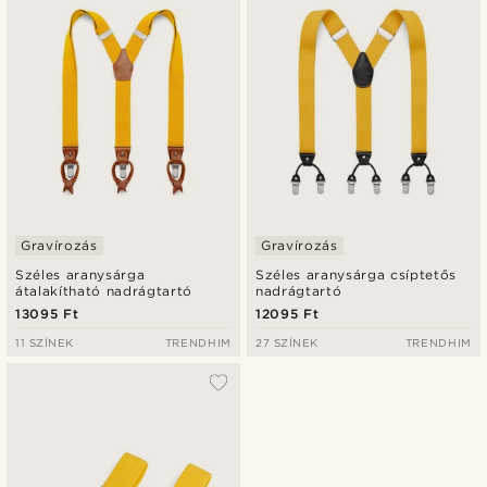
Legalacsonyabb ár
Legmagasabb ár
Gravírozás
Gravírozás
Széles aranysárga
Széles aranysárga csíptetős
átalakítható nadrágtartó
nadrágtartó
13095 Ft
12095 Ft
11 SZÍNEK
TRENDHIM
27 SZÍNEK
TRENDHIM