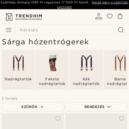
Szállítási költség
1395 Ft
ingyenes
17 500 Ft
felett -
Nézd meg a szállítási
opciókat
Keresés
Sárga hózentrógerek
Nadrágtartók
Fekete
Kék
Barna
nadrágtartók
nadrágtartók
nadrágtar
3 Termék
SZŰRŐK
RENDEZÉS
A legkeresettebb
Legfrissebb