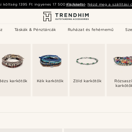
si költség
1395 Ft
ingyenes
17 500 Ft
Kapcsolat
felett
-
Nézd meg a szállítási 
öz
Táskák & Pénztárcák
Ruházat és fehérnemű
Sz
Bézs karkötők
Kék karkötők
Zöld karkötők
Rózsasz
karkötő