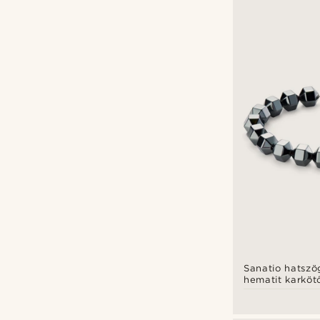
Sanatio hatszö
hematit karköt