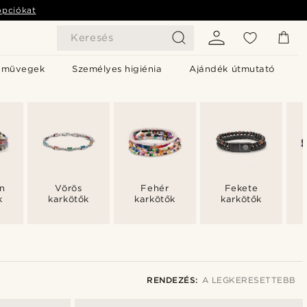
opciókat
Keresés
emüvegek
Személyes higiénia
Ajándék útmutató
ín
Vörös
Fehér
Fekete
k
karkötők
karkötők
karkötők
RENDEZÉS:
A LEGKERESETTEBB