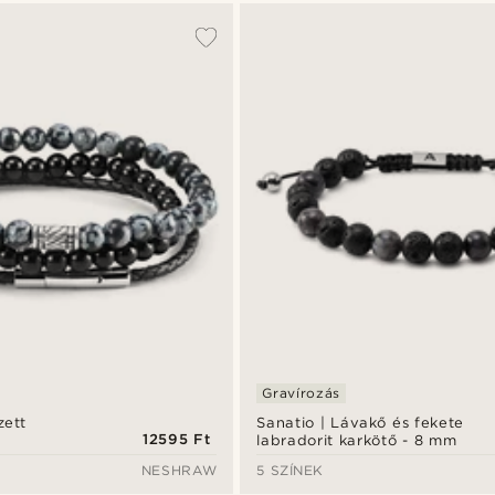
Gravírozás
zett
Sanatio | Lávakő és fekete
12595 Ft
labradorit karkötő - 8 mm
NESHRAW
5 SZÍNEK