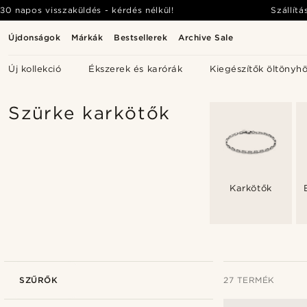
30 napos visszaküldés - kérdés nélkül!
Szállítá
Újdonságok
Márkák
Bestsellerek
Archive Sale
Új kollekció
Ékszerek és karórák
Kiegészítők öltönyh
Szürke karkötők
Karkötők
SZŰRŐK
27 TERMÉK