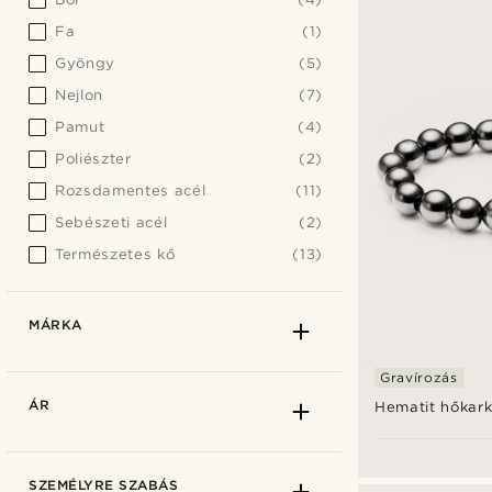
Fa
(1)
Gyöngy
(5)
Nejlon
(7)
Pamut
(4)
Poliészter
(2)
Rozsdamentes acél
(11)
Sebészeti acél
(2)
Természetes kő
(13)
MÁRKA
Gravírozás
ÁR
Hematit hőkar
SZEMÉLYRE SZABÁS