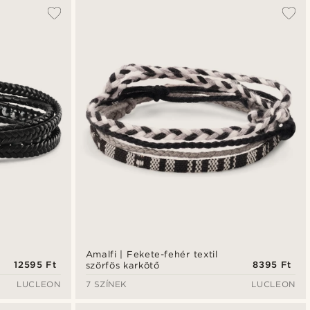
A legkeresettebb
Legfrissebb
Legalacsonyabb ár
Legmagasabb ár
Amalfi | Fekete-fehér textil
12595 Ft
8395 Ft
szörfös karkötő
LUCLEON
7 SZÍNEK
LUCLEON