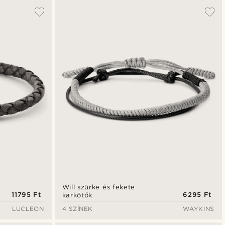
Will szürke és fekete
11795 Ft
6295 Ft
karkötők
LUCLEON
4 SZÍNEK
WAYKINS