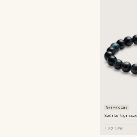
Gravírozás
Szürke tigriss
4 SZÍNEK