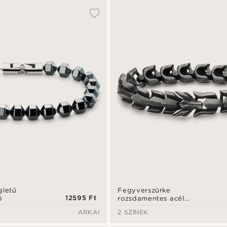
gletű
Fegyverszürke
12595 Ft
ő
rozsdamentes acél
sárkányfej karkötő
ARKAI
2 SZÍNEK