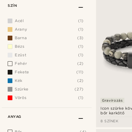
SZÍN
Acél
(1)
Arany
(1)
Barna
(3)
Bézs
(1)
Ezüst
(1)
Fehér
(2)
Fekete
(11)
Kék
(2)
Szürke
(27)
Vörös
(1)
Gravírozás
Icon szürke kö
bőr karkötő
ANYAG
8 SZÍNEK
Bőr
(4)