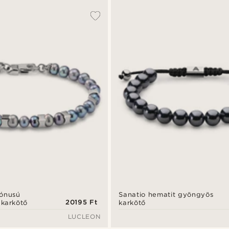
tónusú
Sanatio hematit gyöngyös
20195 Ft
 karkötő
karkötő
LUCLEON