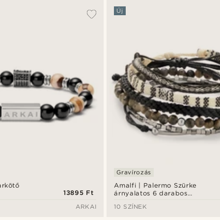
Új
Gravírozás
arkötő
Amalfi | Palermo Szürke
13895 Ft
árnyalatos 6 darabos
karkötőszett
ARKAI
10 SZÍNEK