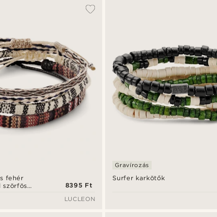
Gravírozás
és fehér
Surfer karkötők
8395 Ft
l szörfös
LUCLEON