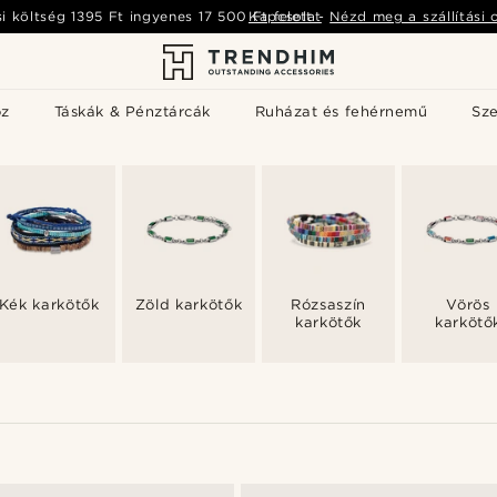
si költség
1395 Ft
ingyenes
17 500 Ft
Kapcsolat
felett
-
Nézd meg a szállítási 
öz
Táskák & Pénztárcák
Ruházat és fehérnemű
Sz
Kék karkötők
Zöld karkötők
Rózsaszín
Vörös
karkötők
karkötő