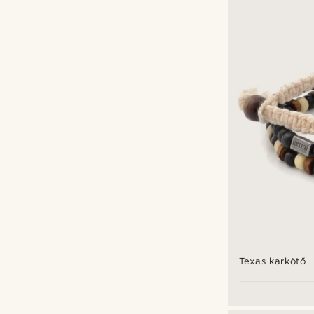
Arkai
(2)
Lucleon
(9)
Neshraw
(1)
Tailor Toki
(1)
Waykins
(1)
Ft
Ft
Testreszabás típusok
Gravírozás
(6)
Texas karkötő