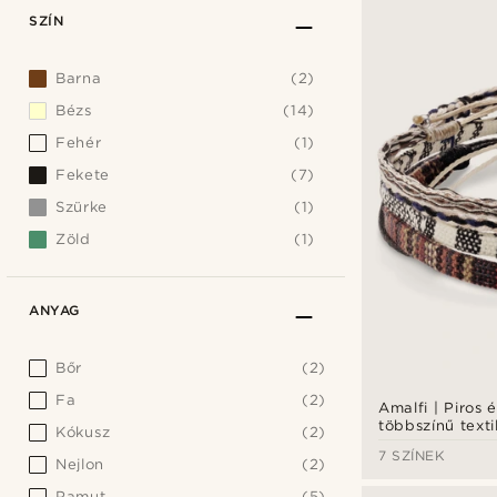
SZÍN
Barna
(2)
Bézs
(14)
Fehér
(1)
Fekete
(7)
Szürke
(1)
Zöld
(1)
ANYAG
Bőr
(2)
Fa
(2)
Amalfi | Piros 
többszínű texti
Kókusz
(2)
karkötő
7 SZÍNEK
Nejlon
(2)
Pamut
(5)