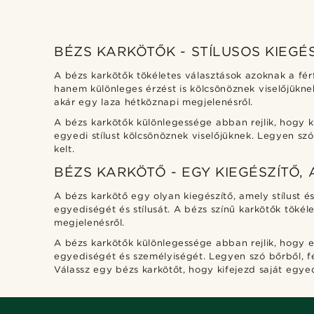
BÉZS KARKÖTŐK - STÍLUSOS KIEGÉS
A bézs karkötők tökéletes választások azoknak a férf
hanem különleges érzést is kölcsönöznek viselőjükne
akár egy laza hétköznapi megjelenésről.
A bézs karkötők különlegessége abban rejlik, hogy k
egyedi stílust kölcsönöznek viselőjüknek. Legyen sz
kelt.
BÉZS KARKÖTŐ - EGY KIEGÉSZÍTŐ,
A bézs karkötő egy olyan kiegészítő, amely stílust é
egyediségét és stílusát. A bézs színű karkötők töké
megjelenésről.
A bézs karkötők különlegessége abban rejlik, hogy eg
egyediségét és személyiségét. Legyen szó bőrből, fé
Válassz egy bézs karkötőt, hogy kifejezd saját egyed