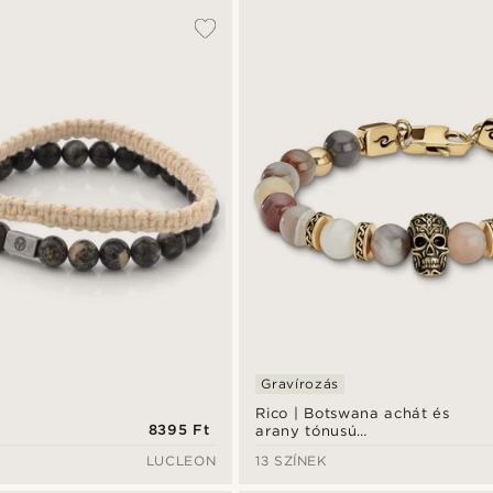
Gravírozás
Rico | Botswana achát és
8395 Ft
arany tónusú
rozsdamentes acél
LUCLEON
13 SZÍNEK
koponyás karkötő