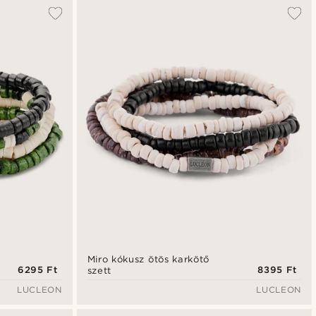
A legkeresettebb
Legfrissebb
Legalacsonyabb ár
Legmagasabb ár
Miro kókusz ötös karkötő
6295 Ft
8395 Ft
szett
LUCLEON
LUCLEON