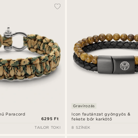
Gravírozás
ínű Paracord
Icon fautánzat gyöngyös &
6295 Ft
fekete bőr karkötő
TAILOR TOKI
8 SZÍNEK