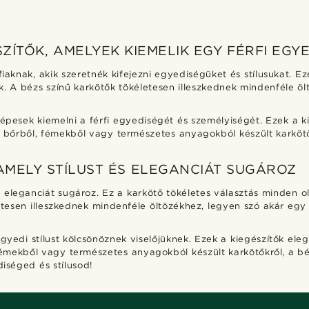
ZÍTŐK, AMELYEK KIEMELIK EGY FÉRFI EGY
iaknak, akik szeretnék kifejezni egyediségüket és stílusukat. E
k. A bézs színű karkötők tökéletesen illeszkednek mindenféle ö
épesek kiemelni a férfi egyediségét és személyiségét. Ezek a ki
ó bőrből, fémekből vagy természetes anyagokból készült karkötő
 AMELY STÍLUST ÉS ELEGANCIÁT SUGÁROZ
s eleganciát sugároz. Ez a karkötő tökéletes választás minden ol
letesen illeszkednek mindenféle öltözékhez, legyen szó akár egy
yedi stílust kölcsönöznek viselőjüknek. Ezek a kiegészítők eleg
mekből vagy természetes anyagokból készült karkötőkről, a bézs
iséged és stílusod!