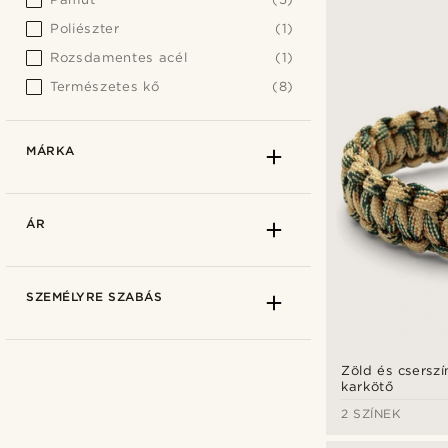
Poliészter
(1)
Rozsdamentes acél
(1)
Természetes kő
(8)
MÁRKA
ÁR
SZEMÉLYRE SZABÁS
Zöld és csersz
karkötő
2 SZÍNEK