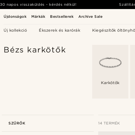
30 napos visszaküldés - kérdés nélkül!
Szállítá
Újdonságok
Márkák
Bestsellerek
Archive Sale
Új kollekció
Ékszerek és karórák
Kiegészítők öltönyh
Bézs karkötők
Karkötők
SZŰRŐK
14 TERMÉK