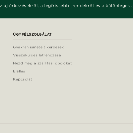
z új érkezésekről, a legfrissebb trendekről és a különleges 
ÜGYFÉLSZOLGÁLAT
Gyakran ismételt kérdések
Visszaküldés létrehozása
Nézd meg a szállítási opciókat
Elállás
Kapcsolat