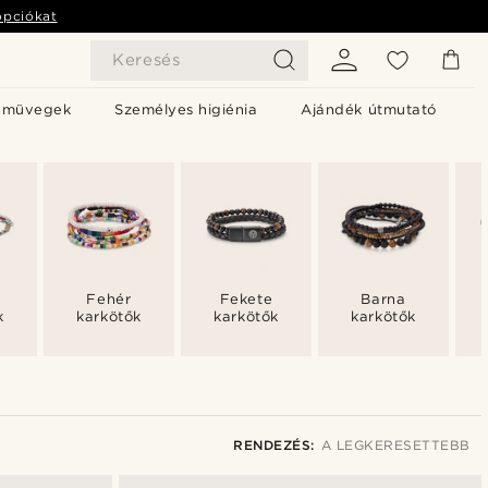
opciókat
Keresés
emüvegek
Személyes higiénia
Ajándék útmutató
Fehér
Fekete
Barna
k
karkötők
karkötők
karkötők
RENDEZÉS:
A LEGKERESETTEBB