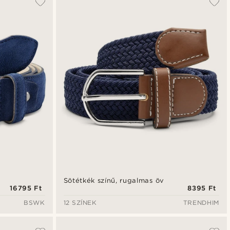
Legfrissebb
Legalacsonyabb ár
Legmagasabb ár
Sötétkék színű, rugalmas öv
16795 Ft
8395 Ft
BSWK
12 SZÍNEK
TRENDHIM