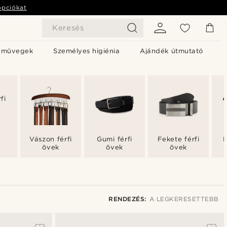
opciókat
Keresés
emüvegek
Személyes higiénia
Ajándék útmutató
fi
Vászon férfi
Gumi férfi
Fekete férfi
B
övek
övek
övek
RENDEZÉS:
A LEGKERESETTEBB
A legkeresettebb