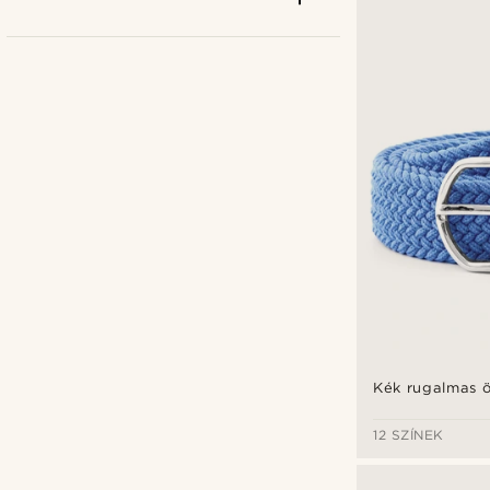
BSWK
(2)
Sidegren
(1)
Tommy Hilfiger
(1)
Trendhim
(3)
Ft
Ft
Testreszabás típusok
Kék rugalmas 
Dombornyomás
(2)
12 SZÍNEK