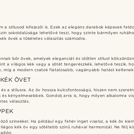
 a stílusod kifejezői is. Ezek az elegáns darabok képesek feldo
zín sokoldalúsága lehetővé teszi, hogy szinte bármilyen ruháh
a kék övek a tökéletes választás számodra.
annak bőr övek, amelyek eleganciát és időtlen stílust kölcsönöz
nt a világos kék vagy a sötét tengerészkék, lehetővé teszik, ho
abb, míg a modern csatok fiatalosabb, vagányabb hatást keltenek
KÉK ÖVET
 és a stílusra. Az öv hossza kulcsfontosságú, hiszen nem szeretn
 és kényelmesebbek. Gondolj arra is, hogy milyen alkalomra vi
etes választás.
PPEK
ő színekkel. Ha például egy fehér inget viselsz, a kék öv kieme
lágos kék öv egy sötétebb színű ruhával harmonizál. Ne félj kísé
ajtón.