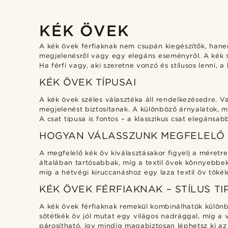
KÉK ÖVEK
A kék övek férfiaknak nem csupán kiegészítők, hanem
megjelenésről vagy egy elegáns eseményről. A kék s
Ha férfi vagy, aki szeretne vonzó és stílusos lenni, 
KÉK ÖVEK TÍPUSAI
A kék övek széles választéka áll rendelkezésedre. V
megjelenést biztosítanak. A különböző árnyalatok, mi
A csat típusa is fontos – a klasszikus csat elegáns
HOGYAN VÁLASSZUNK MEGFELELŐ 
A megfelelő kék öv kiválasztásakor figyelj a méretre
általában tartósabbak, míg a textil övek könnyebbek
míg a hétvégi kiruccanáshoz egy laza textil öv tökél
KÉK ÖVEK FÉRFIAKNAK – STÍLUS TI
A kék övek férfiaknak remekül kombinálhatók különböz
sötétkék öv jól mutat egy világos nadrággal, míg a vi
párosítható, így mindig magabiztosan léphetsz ki az 