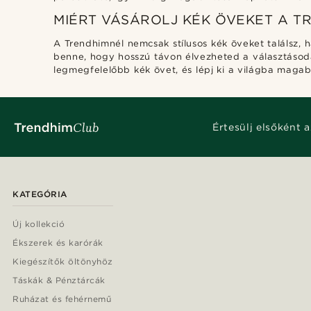
MIÉRT VÁSÁROLJ KÉK ÖVEKET A T
A Trendhimnél nemcsak stílusos kék öveket találsz, 
benne, hogy hosszú távon élvezheted a választásod
legmegfelelőbb kék övet, és lépj ki a világba magab
Értesülj elsőként a
KATEGÓRIA
Új kollekció
Ékszerek és karórák
Kiegészítők öltönyhöz
Táskák & Pénztárcák
Ruházat és fehérnemű