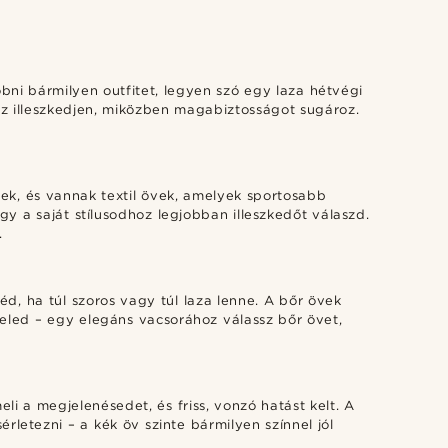
bni bármilyen outfitet, legyen szó egy laza hétvégi
oz illeszkedjen, miközben magabiztosságot sugároz.
nek, és vannak textil övek, amelyek sportosabb
gy a saját stílusodhoz legjobban illeszkedőt válaszd.
.
éd, ha túl szoros vagy túl laza lenne. A bőr övek
seled – egy elegáns vacsorához válassz bőr övet,
li a megjelenésedet, és friss, vonzó hatást kelt. A
rletezni – a kék öv szinte bármilyen színnel jól