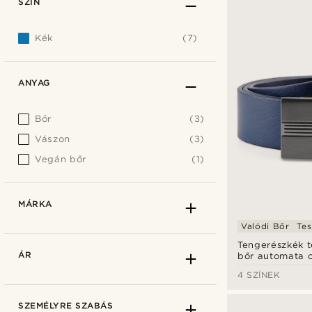
SZÍN
Kék
(7)
ANYAG
Bőr
(3)
Vászon
(3)
Vegán bőr
(1)
MÁRKA
Valódi Bőr
Tes
Tengerészkék t
ÁR
bőr automata c
4 SZÍNEK
SZEMÉLYRE SZABÁS