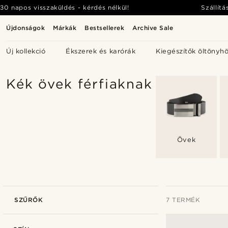
30 napos visszaküldés - kérdés nélkül!
Szállítá
Újdonságok
Márkák
Bestsellerek
Archive Sale
Új kollekció
Ékszerek és karórák
Kiegészítők öltönyh
Kék övek férfiaknak
Övek
SZŰRŐK
7 TERMÉK