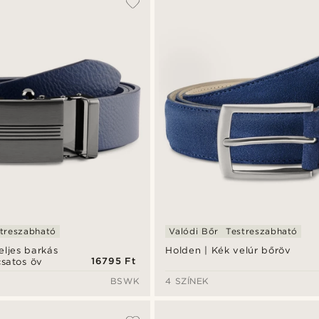
treszabható
Valódi Bőr
Testreszabható
eljes barkás
Holden | Kék velúr bőröv
16795 Ft
satos öv
BSWK
4 SZÍNEK