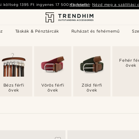
si költség
1395 Ft
ingyenes
17 500 Ft
Kapcsolat
felett
-
Nézd meg a szállítási 
öz
Táskák & Pénztárcák
Ruházat és fehérnemű
Sz
Fehér fér
övek
Bézs férfi
Vörös férfi
Zöld férfi
övek
övek
övek