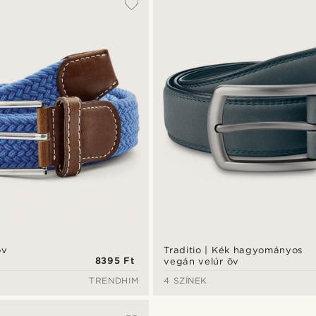
öv
Traditio | Kék hagyományos
8395 Ft
vegán velúr öv
TRENDHIM
4 SZÍNEK