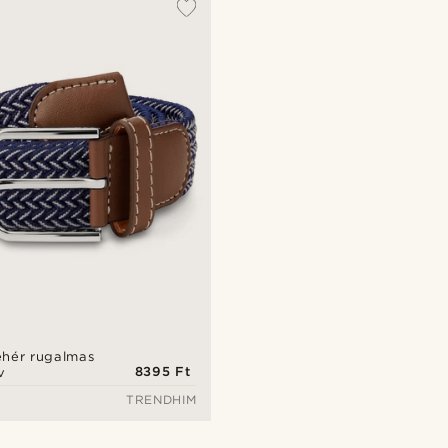
fehér rugalmas
8395 Ft
v
TRENDHIM