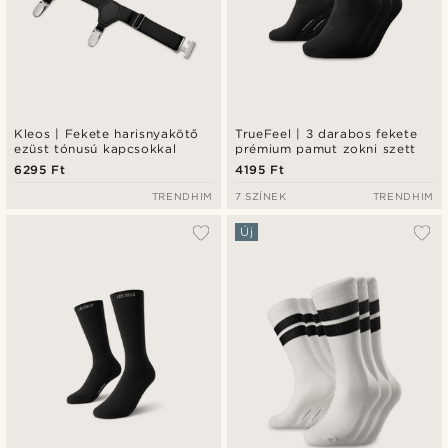
Kleos | Fekete harisnyakötő
TrueFeel | 3 darabos fekete
ezüst tónusú kapcsokkal
prémium pamut zokni szett
6295 Ft
4195 Ft
TRENDHIM
7 SZÍNEK
TRENDHIM
Új