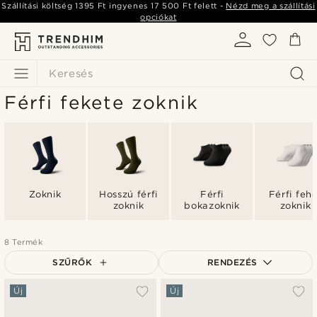
Szállítási költség
1395 Ft
ingyenes
17 500 Ft
felett -
Nézd meg a szállítási
opciókat
Keresés
Férfi fekete zoknik
Zoknik
Hosszú férfi
Férfi
Férfi feh
zoknik
bokazoknik
zoknik
8 Termék
SZŰRŐK
RENDEZÉS
A legkeresettebb
Új
Új
Legfrissebb