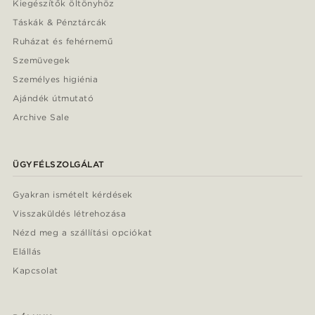
Kiegészítők öltönyhöz
Táskák & Pénztárcák
Ruházat és fehérnemű
Szemüvegek
Személyes higiénia
Ajándék útmutató
Archive Sale
ÜGYFÉLSZOLGÁLAT
Gyakran ismételt kérdések
Visszaküldés létrehozása
Nézd meg a szállítási opciókat
Elállás
Kapcsolat