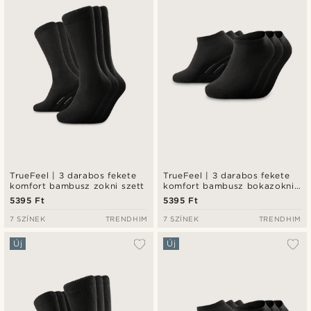
Legalacsonyabb ár
Legmagasabb ár
TrueFeel | 3 darabos fekete
TrueFeel | 3 darabos fekete
komfort bambusz zokni szett
komfort bambusz bokazokni
szett
5395 Ft
5395 Ft
7 SZÍNEK
TRENDHIM
7 SZÍNEK
TRENDHIM
Új
Új