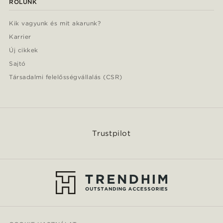
RÓLUNK
Kik vagyunk és mit akarunk?
Karrier
Új cikkek
Sajtó
Társadalmi felelősségvállalás (CSR)
Trustpilot