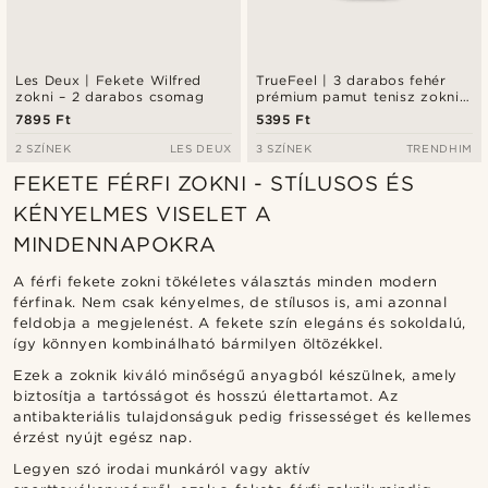
Les Deux | Fekete Wilfred
TrueFeel | 3 darabos fehér
zokni – 2 darabos csomag
prémium pamut tenisz zokni
fekete csíkos részlettel
7895 Ft
5395 Ft
2 SZÍNEK
LES DEUX
3 SZÍNEK
TRENDHIM
FEKETE FÉRFI ZOKNI - STÍLUSOS ÉS
KÉNYELMES VISELET A
MINDENNAPOKRA
A férfi fekete zokni tökéletes választás minden modern
férfinak. Nem csak kényelmes, de stílusos is, ami azonnal
feldobja a megjelenést. A fekete szín elegáns és sokoldalú,
így könnyen kombinálható bármilyen öltözékkel.
Ezek a zoknik kiváló minőségű anyagból készülnek, amely
biztosítja a tartósságot és hosszú élettartamot. Az
antibakteriális tulajdonságuk pedig frissességet és kellemes
érzést nyújt egész nap.
Legyen szó irodai munkáról vagy aktív