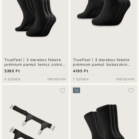
TrueFeel | 3 darabos fekete
TrueFeel | 3 darabos fekete
prémium pamut tenisz zokni
prémium pamut bokazokni
szett
szett
5395 Ft
4195 Ft
4 SZÍNEK
TRENDHIM
7 SZÍNEK
TRENDHIM
Új