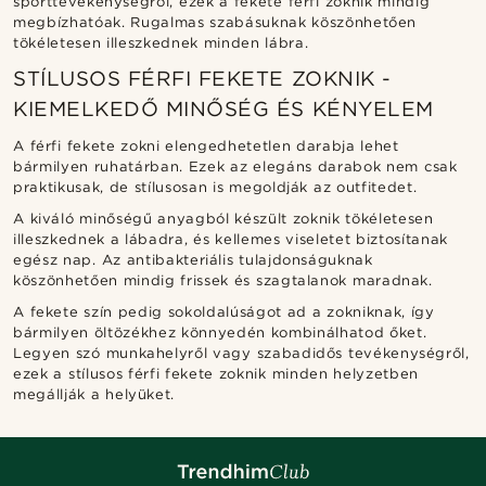
sporttevékenységről, ezek a fekete férfi zoknik mindig
megbízhatóak. Rugalmas szabásuknak köszönhetően
tökéletesen illeszkednek minden lábra.
STÍLUSOS FÉRFI FEKETE ZOKNIK -
KIEMELKEDŐ MINŐSÉG ÉS KÉNYELEM
A férfi fekete zokni elengedhetetlen darabja lehet
bármilyen ruhatárban. Ezek az elegáns darabok nem csak
praktikusak, de stílusosan is megoldják az outfitedet.
A kiváló minőségű anyagból készült zoknik tökéletesen
illeszkednek a lábadra, és kellemes viseletet biztosítanak
egész nap. Az antibakteriális tulajdonságuknak
köszönhetően mindig frissek és szagtalanok maradnak.
A fekete szín pedig sokoldalúságot ad a zokniknak, így
bármilyen öltözékhez könnyedén kombinálhatod őket.
Legyen szó munkahelyről vagy szabadidős tevékenységről,
ezek a stílusos férfi fekete zoknik minden helyzetben
megállják a helyüket.