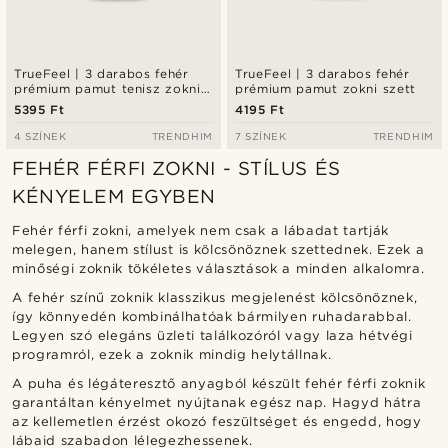
TrueFeel | 3 darabos fehér
TrueFeel | 3 darabos fehér
prémium pamut tenisz zokni
prémium pamut zokni szett
szett
5395 Ft
4195 Ft
4 SZÍNEK
TRENDHIM
7 SZÍNEK
TRENDHIM
FEHÉR FÉRFI ZOKNI - STÍLUS ÉS
KÉNYELEM EGYBEN
Fehér férfi zokni, amelyek nem csak a lábadat tartják
melegen, hanem stílust is kölcsönöznek szettednek. Ezek a
minőségi zoknik tökéletes választások a minden alkalomra.
A fehér színű zoknik klasszikus megjelenést kölcsönöznek,
így könnyedén kombinálhatóak bármilyen ruhadarabbal.
Legyen szó elegáns üzleti találkozóról vagy laza hétvégi
programról, ezek a zoknik mindig helytállnak.
A puha és légáteresztő anyagból készült fehér férfi zoknik
garantáltan kényelmet nyújtanak egész nap. Hagyd hátra
az kellemetlen érzést okozó feszültséget és engedd, hogy
lábaid szabadon lélegezhessenek.