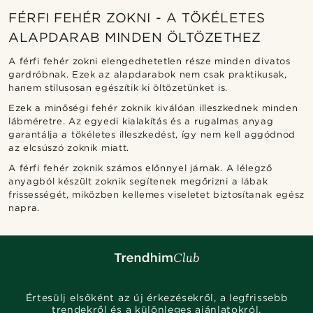
FÉRFI FEHÉR ZOKNI - A TÖKÉLETES
ALAPDARAB MINDEN ÖLTÖZETHEZ
A férfi fehér zokni elengedhetetlen része minden divatos
gardróbnak. Ezek az alapdarabok nem csak praktikusak,
hanem stílusosan egészítik ki öltözetünket is.
Ezek a minőségi fehér zoknik kiválóan illeszkednek minden
lábméretre. Az egyedi kialakítás és a rugalmas anyag
garantálja a tökéletes illeszkedést, így nem kell aggódnod
az elcsúszó zoknik miatt.
A férfi fehér zoknik számos előnnyel járnak. A lélegző
anyagból készült zoknik segítenek megőrizni a lábak
frissességét, miközben kellemes viseletet biztosítanak egész
napra.
Értesülj elsőként az új érkezésekről, a legfrissebb
trendekről és a különleges ajánlatokról.