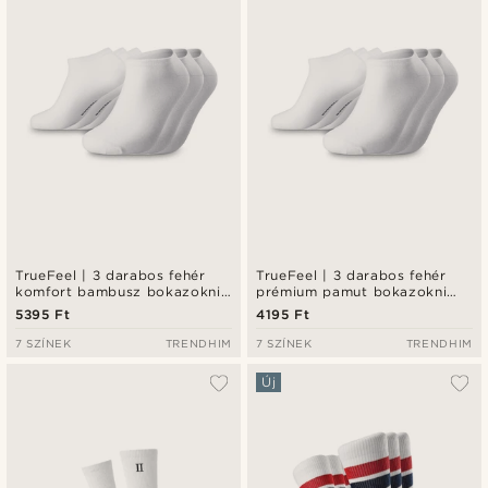
Legalacsonyabb ár
Legmagasabb ár
TrueFeel | 3 darabos fehér
TrueFeel | 3 darabos fehér
komfort bambusz bokazokni
prémium pamut bokazokni
szett
szett
5395 Ft
4195 Ft
7 SZÍNEK
TRENDHIM
7 SZÍNEK
TRENDHIM
Új