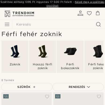
Szállítási költség
1395 Ft
ingyenes
17 500 Ft
felett -
Nézd meg a szállítási
opciókat
Keresés
Férfi fehér zoknik
Zoknik
Hosszú férfi
Férfi
Férfi feke
zoknik
bokazoknik
zoknik
8 Termék
SZŰRŐK
RENDEZÉS
A legkeresettebb
Új
Új
Legfrissebb