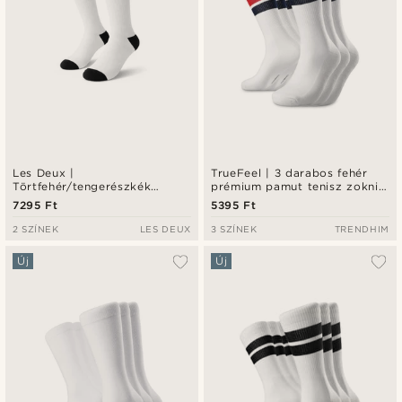
Les Deux |
TrueFeel | 3 darabos fehér
Törtfehér/tengerészkék
prémium pamut tenisz zokni
William zokni – 2 darabos
piros és kék csíkos részlettel
7295 Ft
5395 Ft
csomag
2 SZÍNEK
LES DEUX
3 SZÍNEK
TRENDHIM
Új
Új