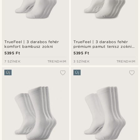
TrueFeel | 3 darabos fehér
TrueFeel | 3 darabos fehér
komfort bambusz zokni
prémium pamut tenisz zokni
fekete csíkos részlettel
5395 Ft
5395 Ft
7 SZÍNEK
TRENDHIM
3 SZÍNEK
TRENDHIM
Új
Új