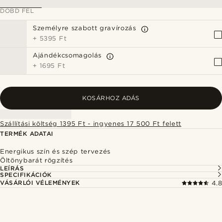
DOBD FEL
Személyre szabott gravírozás
+
5395 Ft
Ajándékcsomagolás
+
1695 Ft
KOSÁRHOZ ADÁS
Szállítási költség 1395 Ft - ingyenes 17 500 Ft felett
TERMÉK ADATAI
Energikus szín és szép tervezés
Öltönybarát rögzítés
LEÍRÁS
SPECIFIKÁCIÓK
VÁSÁRLÓI VÉLEMÉNYEK
4.8