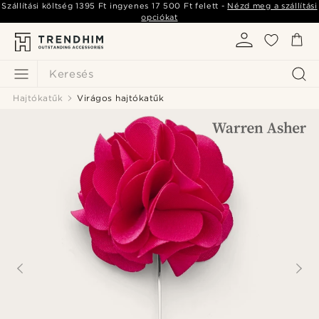
Szállítási költség
1395 Ft
ingyenes
17 500 Ft
felett -
Nézd meg a szállítási
opciókat
Keresés
Hajtókatűk
Virágos hajtókatűk