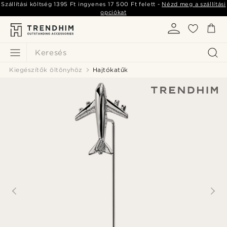
Szállítási költség
1395 Ft
ingyenes
17 500 Ft
felett -
Nézd meg a szállítási
opciókat
Keresés
Kiegészítők öltönyhöz
Hajtókatűk